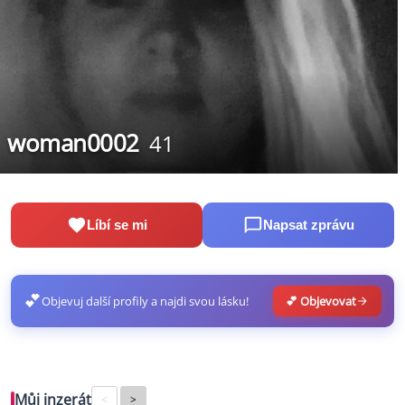
woman0002
41
Líbí se mi
Napsat zprávu
💕
Objevuj další profily a najdi svou lásku!
💕 Objevovat
Můj inzerát
<
>