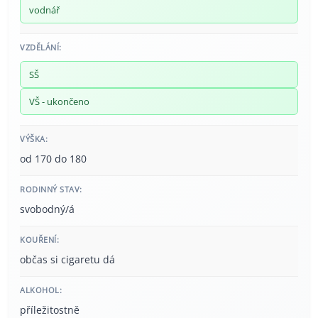
vodnář
VZDĚLÁNÍ:
SŠ
VŠ - ukončeno
VÝŠKA:
od 170 do 180
RODINNÝ STAV:
svobodný/á
KOUŘENÍ:
občas si cigaretu dá
ALKOHOL:
příležitostně