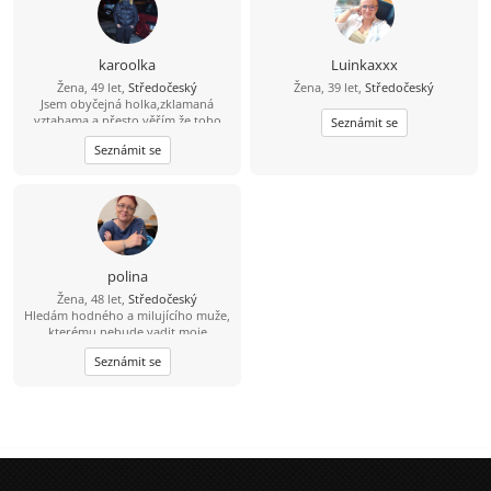
karoolka
Luinkaxxx
Žena, 49 let,
Středočeský
Žena, 39 let,
Středočeský
Jsem obyčejná holka,zklamaná
vztahama a přesto věřím,že toho
Seznámit se
pravého jednou najdu.
Seznámit se
polina
Žena, 48 let,
Středočeský
Hledám hodného a milujícího muže,
kterému nebude vadit moje
sluníčko. Mám 5 letého synka.
Seznámit se