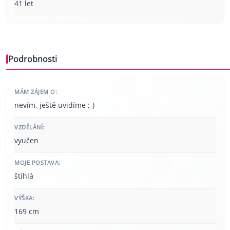
41 let
Podrobnosti
MÁM ZÁJEM O:
nevím, ještě uvidíme ;-)
VZDĚLÁNÍ:
vyučen
MOJE POSTAVA:
štíhlá
VÝŠKA:
169 cm