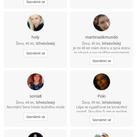
Seznámit se
nekuřák se zájmem vybudovat
postupně vážný vztah.
Zodpovědnost a otevřenost.
holy
martinazikmundo
Žena, 46 let,
Středočeský
Žena, 45 let,
Středočeský
Je mi 45 let mám dceru a syna dcera
je zdravá a syn je těžce postyzenim
Seznámit se
starám se o něj 24 hodin denně jinak
Seznámit se
mám ráda výlety procházky kino
dojdu s někým na kafe ????
sonia8
Poki
Žena, 44 let,
Středočeský
Žena, 49 let,
Středočeský
Normální žena hledá slušného muže
Lépe se vyjadřovat ke konkrétní
osobě. Zkouším či zde je možné
poznat lidskou duši pro život?
Seznámit se
Seznámit se