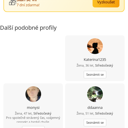
🎁
Vyzkoušet
7 dní zdarma!
Další podobné profily
Katerina1235
Žena, 36 let,
Středočeský
Seznámit se
monysi
ddaanna
Žena, 47 let,
Středočeský
Žena, 51 let,
Středočeský
Pro společně strávený čas, vzájemný
respekt a hezké chvíle.
Seznámit se
Mladoboleslavsko - Nymbursko. Jen