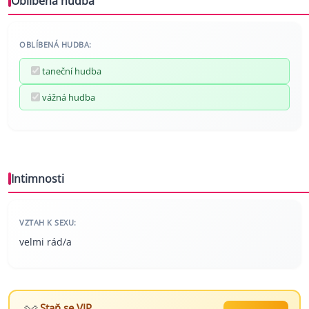
Oblíbená hudba
OBLÍBENÁ HUDBA:
taneční hudba
vážná hudba
Intimnosti
VZTAH K SEXU:
velmi rád/a
Staň se VIP