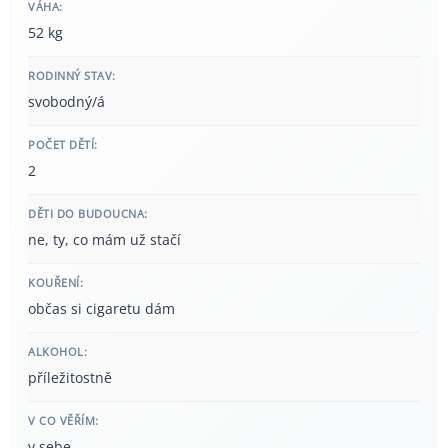
VÁHA:
52 kg
RODINNÝ STAV:
svobodný/á
POČET DĚTÍ:
2
DĚTI DO BUDOUCNA:
ne, ty, co mám už stačí
KOUŘENÍ:
občas si cigaretu dám
ALKOHOL:
příležitostně
V CO VĚŘÍM:
v sebe