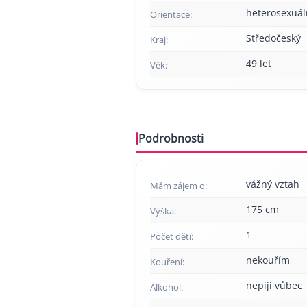
heterosexuál
Orientace:
Středočeský
Kraj:
49 let
Věk:
Podrobnosti
vážný vztah
Mám zájem o:
175 cm
Výška:
1
Počet dětí:
nekouřím
Kouření:
nepiji vůbec
Alkohol: