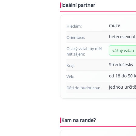
Ideální partner
muže
Hledám:
heterosexuál
Orientace:
O jaký vztah by měl
vážný vztah
mít zájem:
Středočeský
Kraj:
od 18 do 50 l
Věk:
jednou určitě
Děti do budoucna:
Kam na rande?