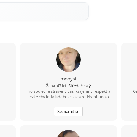
monysi
Žena, 47 let,
Středočeský
e
Pro společně strávený čas, vzájemný respekt a
Ce
hezké chvíle. Mladoboleslavsko - Nymbursko.
Jen nekuřák se zájmem vybudovat postupně
vážný vztah. Zodpovědnost a otevřenost.
Seznámit se