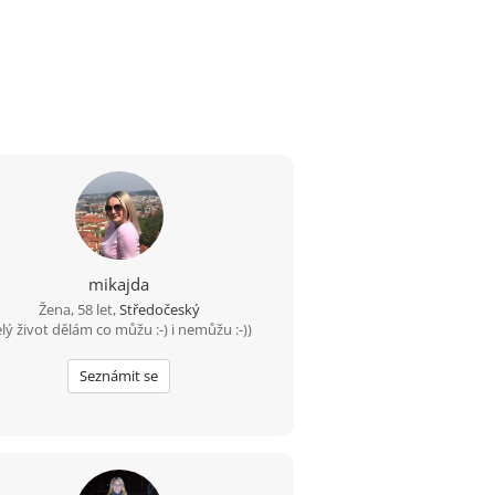
mikajda
Žena, 58 let,
Středočeský
lý život dělám co můžu :-) i nemůžu :-))
Seznámit se