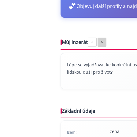
💕
Objevuj další profily a najd
Můj inzerát
<
>
Lépe se vyjadřovat ke konkrétní o
lidskou duši pro život?
Základní údaje
žena
Jsem: