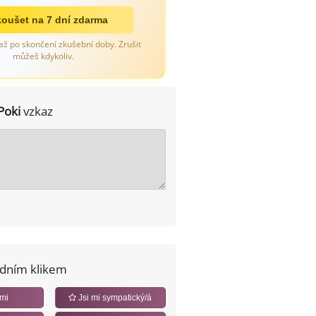
oušet na 7 dní zdarma
až po skončení zkušební doby. Zrušit
můžeš kdykoliv.
Poki
vzkaz
edním klikem
 mi
Jsi mi sympatický/á