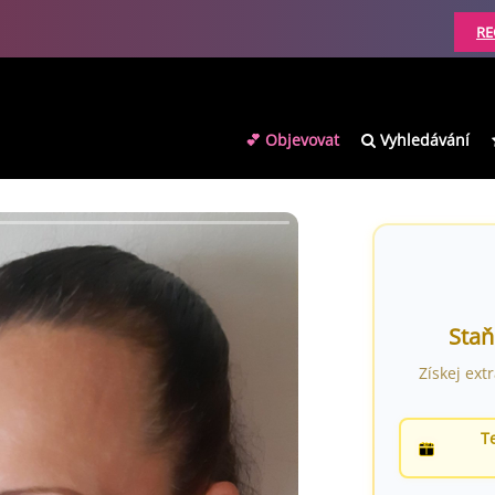
RE
💕 Objevovat
Vyhledávání
Staň
Získej ext
T