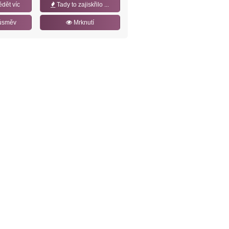
ědět víc
Tady to zajiskřilo ...
úsměv
Mrknutí