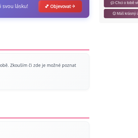
Chci o tobě v
i svou lásku!
💕 Objevovat
Máš krásný 
sobě. Zkouším či zde je možné poznat