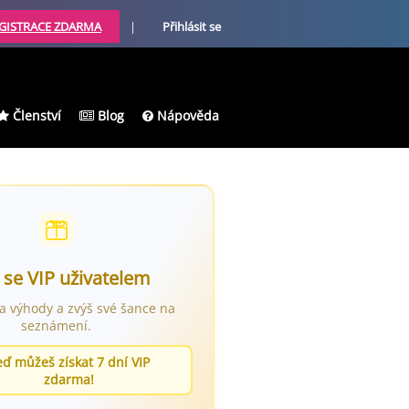
GISTRACE ZDARMA
|
Přihlásit se
Členství
Blog
Nápověda
 se VIP uživatelem
ra výhody a zvýš své šance na
seznámení.
eď můžeš získat 7 dní VIP
zdarma!