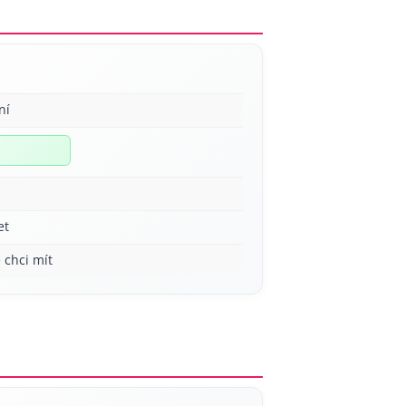
ní
et
 chci mít