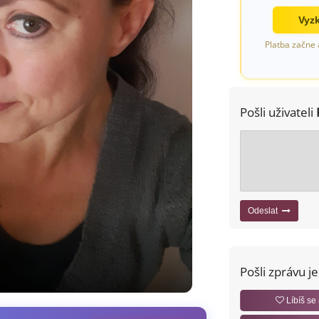
Vyzk
Platba začne 
Pošli uživateli
Odeslat
Pošli zprávu j
Líbíš se