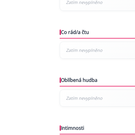
Co rád/a čtu
Oblíbená hudba
Intimnosti