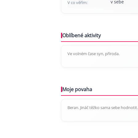
v sebe
V co věřím:
Oblíbené aktivity
Ve volném čase syn, příroda.
Moje povaha
Beran. Jináč těžko sama sebe hodnotit.