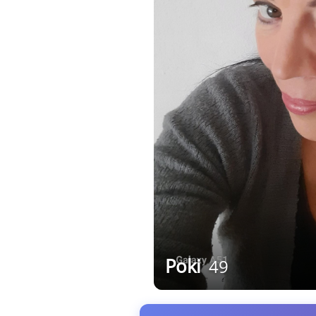
Poki
49