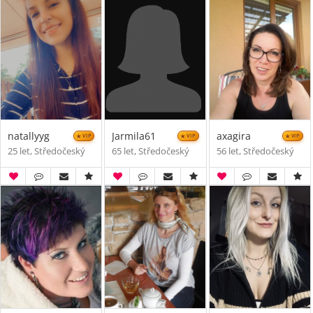
natallyyg
Jarmila61
axagira
VIP
VIP
VIP
25 let, Středočeský
65 let, Středočeský
56 let, Středočeský