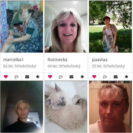
marcelka1
Rozinecka
paavlaa
82 let, Středočeský
64 let, Středočeský
55 let, Středočeský