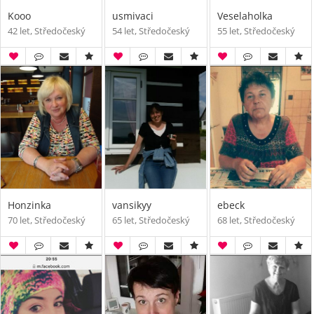
Kooo
usmivaci
Veselaholka
42 let, Středočeský
54 let, Středočeský
55 let, Středočeský
Honzinka
vansikyy
ebeck
70 let, Středočeský
65 let, Středočeský
68 let, Středočeský