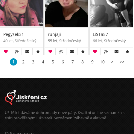
Pegysek31
runjaji
LiSTa57
40 let, Středočeský
55 let, Středočeský
66 let, Středočeský
1
2
3
4
5
6
7
8
9
10
>
>>
Už 16 let dáváme dohromady nové páry. Kvalitní online seznamka s
tisíci prověřenými uživateli. Seznámení zábavně a aktivně.
O Seznamce