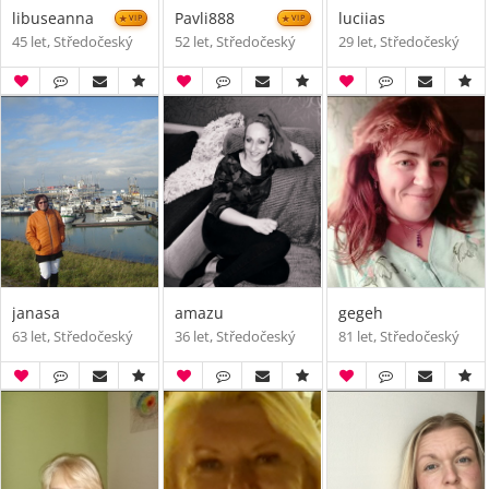
libuseanna
Pavli888
luciias
VIP
VIP
45 let, Středočeský
52 let, Středočeský
29 let, Středočeský
janasa
amazu
gegeh
63 let, Středočeský
36 let, Středočeský
81 let, Středočeský