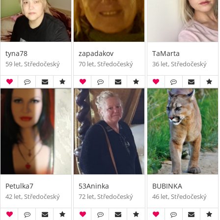
tyna78
zapadakov
TaMarta
59 let, Středočeský
70 let, Středočeský
36 let, Středočeský
Petulka7
53Aninka
BUBINKA
42 let, Středočeský
72 let, Středočeský
46 let, Středočeský