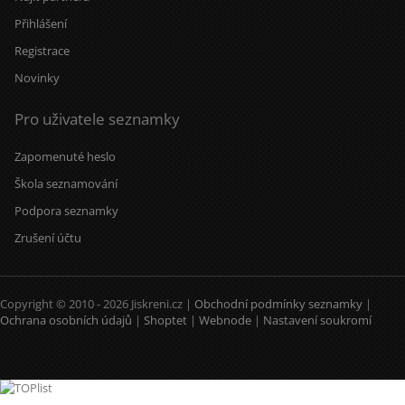
Přihlášení
Registrace
Novinky
Pro uživatele seznamky
Zapomenuté heslo
Škola seznamování
Podpora seznamky
Zrušení účtu
Copyright © 2010 - 2026 Jiskreni.cz |
Obchodní podmínky seznamky
|
Ochrana osobních údajů
|
Shoptet
|
Webnode
|
Nastavení soukromí