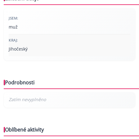
JSEM:
muž
KRAJ:
Jihočeský
Podrobnosti
Oblíbené aktivity