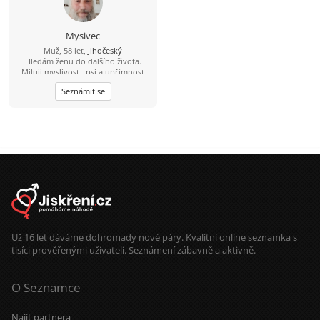
Mysivec
Muž, 58 let,
Jihočeský
Hledám ženu do dalšího života.
Miluji myslivost , psi a upřímnost
Seznámit se
Už 16 let dáváme dohromady nové páry. Kvalitní online seznamka s
tisíci prověřenými uživateli. Seznámení zábavně a aktivně.
O Seznamce
Najít partnera