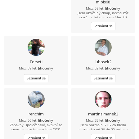
mibis68
Muž, 58 let,
Jihočeský
Jsem obyčejný chlap, nechci být
starý a také se tak necítím. Už
dlouho jsem někomu neřekl
Seznámit se
"miláčku, lásko". Chtěl bych poznat
spíše štíhlou ženu, která by to chtěla
slyšet a které bych stál za to, abych
to i já slyšel iod ní. Jinak dílna,
zahrádka, dům, kolo, voda,
houbaření, cross golf, trochu tanec,
hudba, atd.
Forseti
lubosek2
Muž, 39 let,
Jihočeský
Muž, 32 let,
Jihočeský
Seznámit se
Seznámit se
renchim
martinsimanek2
Muž, 56 let,
Jihočeský
Muž, 33 let,
Jihočeský
Zábavný, společenský, aktivní se
jsem normalni kluk co hleda
smyslem pro humor hledá????
partnerku od 20 do 22 nejlepe
Najdu????
Seznámit se
Seznámit se