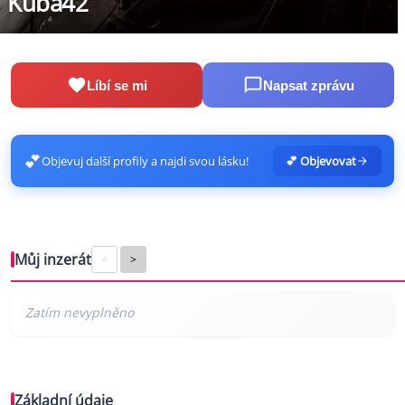
Kuba42
Líbí se mi
Napsat zprávu
💕
Objevuj další profily a najdi svou lásku!
💕 Objevovat
Můj inzerát
<
>
Základní údaje