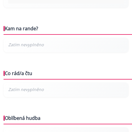
Kam na rande?
Co rád/a čtu
Oblíbená hudba