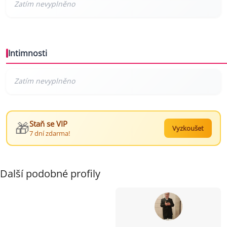
Intimnosti
🎁
Staň se VIP
Vyzkoušet
7 dní zdarma!
Další podobné profily