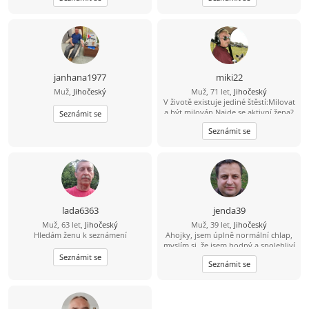
janhana1977
miki22
Muž,
Jihočeský
Muž, 71 let,
Jihočeský
V životě existuje jediné štěstí:Milovat
a být milován.Najde se aktivní žena?
Seznámit se
Seznámit se
lada6363
jenda39
Muž, 63 let,
Jihočeský
Muž, 39 let,
Jihočeský
Hledám ženu k seznámení
Ahojky, jsem úplně normální chlap,
myslím si, že jsem hodný a spolehliví
a že nezkazím žádnou srandu.
Seznámit se
Seznámit se
Hledám k sobě partnerku na
společnou a pohodovou cestu
životem. Malé dítě není
překážkou????