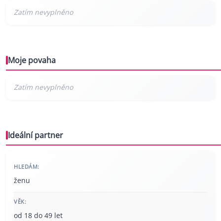
Moje povaha
Ideální partner
HLEDÁM:
ženu
VĚK:
od 18 do 49 let