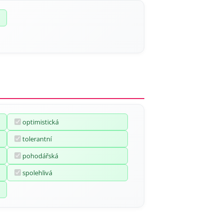
optimistická
tolerantní
pohodářská
spolehlivá