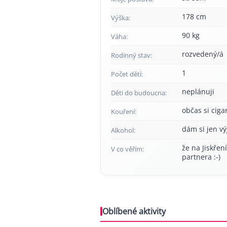
178 cm
Výška:
90 kg
Váha:
rozvedený/á
Rodinný stav:
1
Počet dětí:
neplánuji
Děti do budoucna:
občas si cig
Kouření:
dám si jen v
Alkohol:
že na Jiskřen
V co věřím:
partnera :-)
Oblíbené aktivity