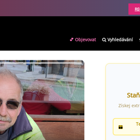
RE
💕 Objevovat
Vyhledávání
Staň
Získej ext
T