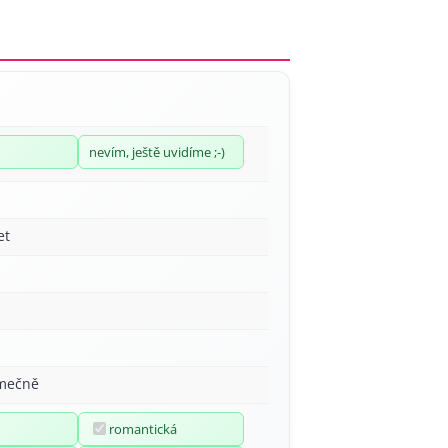
nevím, ještě uvidíme ;-)
et
imečně
romantická