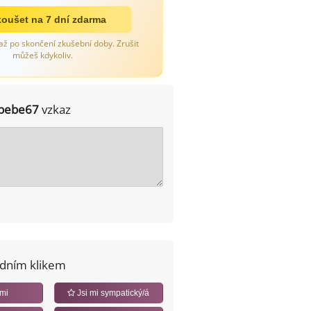
oušet na 7 dní zdarma
až po skončení zkušební doby. Zrušit
můžeš kdykoliv.
bebe67
vzkaz
edním klikem
 mi
Jsi mi sympatický/á