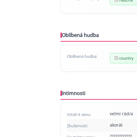
Oblíbená hudba
Oblíbená hudba:
country
Intimnosti
velmi rád/a
Vztah k sexu:
akorát
Zkušenosti:
????????????
Co mám v sexu