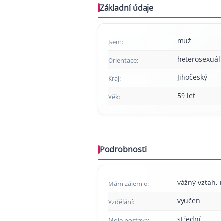
Základní údaje
muž
Jsem:
heterosexuál
Orientace:
Jihočeský
Kraj:
59 let
Věk:
Podrobnosti
vážný vztah, 
Mám zájem o:
vyučen
Vzdělání:
střední
Moje postava: