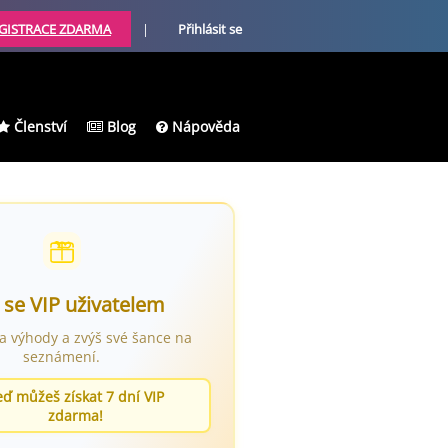
GISTRACE ZDARMA
|
Přihlásit se
Členství
Blog
Nápověda
 se VIP uživatelem
ra výhody a zvýš své šance na
seznámení.
eď můžeš získat 7 dní VIP
zdarma!