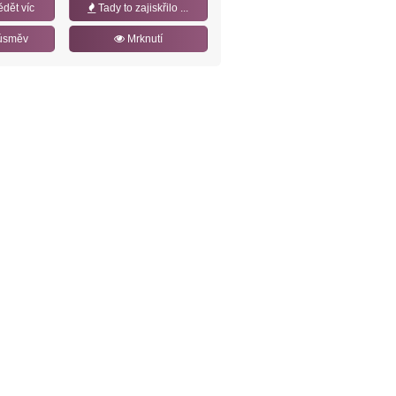
ědět víc
Tady to zajiskřilo ...
úsměv
Mrknutí