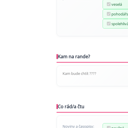
veselá
pohodářs
spolehliv
Kam na rande?
Kam bude chtít ????
Co rád/a čtu
Noviny a časopisy:
naučná