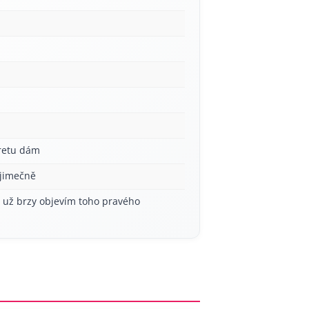
aretu dám
ýjimečně
í už brzy objevím toho pravého