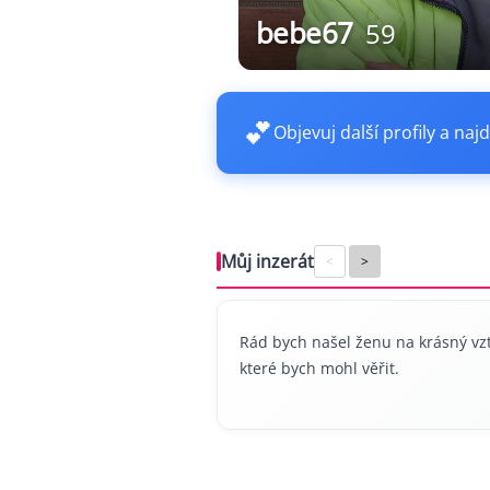
bebe67
59
💕
Objevuj další profily a najd
Můj inzerát
<
>
Rád bych našel ženu na krásný vz
které bych mohl věřit.