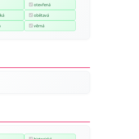
otevřená
ká
obětavá
á
věrná
historická