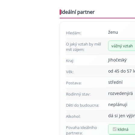
Ideální partner
ženu
Hledám:
O jaký vztah by měl
vážný vztah
mít zájem:
Jihočeský
Kraj:
od 45 do 57 l
Věk:
střední
Postava:
rozvedený/á
Rodinný stav:
neplánuji
Děti do budoucna:
dá si jen výj
Alkohol:
Povaha ideálního
klidná
partnera: