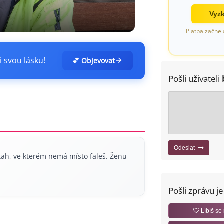
Vyzk
Platba začne 
i svou lásku!
💕 Objevovat
Pošli uživateli
Odeslat
tah, ve kterém nemá místo faleš. Ženu
Pošli zprávu j
Líbíš se