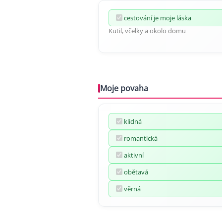
cestování je moje láska
Kutil, včelky a okolo domu
Moje povaha
klidná
romantická
aktivní
obětavá
věrná