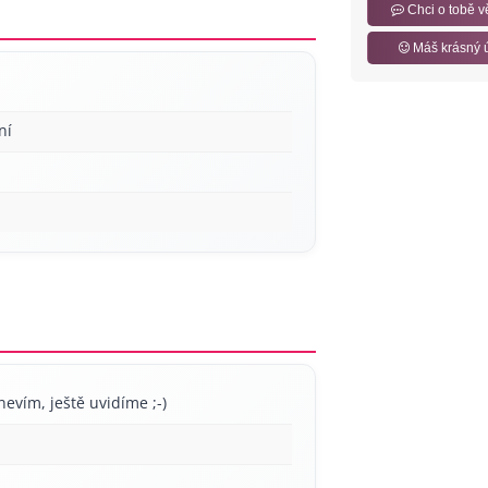
Chci o tobě v
Máš krásný 
ní
nevím, ještě uvidíme ;-)