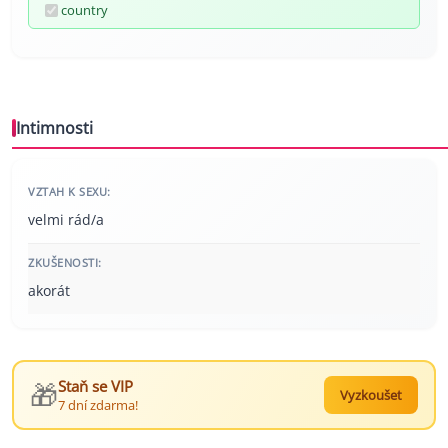
country
Intimnosti
VZTAH K SEXU:
velmi rád/a
ZKUŠENOSTI:
akorát
🎁
Staň se VIP
Vyzkoušet
7 dní zdarma!