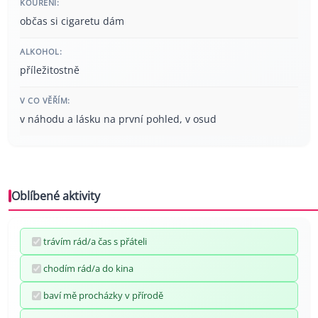
KOUŘENÍ:
občas si cigaretu dám
ALKOHOL:
příležitostně
V CO VĚŘÍM:
v náhodu a lásku na první pohled, v osud
Oblíbené aktivity
trávím rád/a čas s přáteli
chodím rád/a do kina
baví mě procházky v přírodě