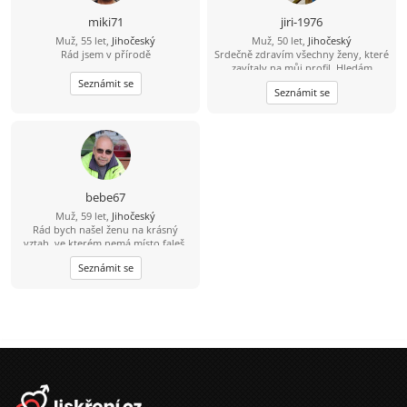
miki71
jiri-1976
Muž, 55 let,
Jihočeský
Muž, 50 let,
Jihočeský
Rád jsem v přírodě
Srdečně zdravím všechny ženy, které
zavítaly na můj profil. Hledám
pohodovou ženu, která pečuje o své
Seznámit se
Seznámit se
tělo i duši, žije vědomě a aktivně.
Jsem člověk, který ví, že hledá jednu
z tisíce - tu, se kterou si budeme
ladit myšlením i životním stylem.
Miluju přírodu, zvířata a výlety tam,
kde je ticho, čerstvý vzduch a pěkný
výhled do krajiny. Východy i západy
slunce jsou pro mě malý rituál. Rád
bebe67
spím někdy pod širákem u jezer, řek
Muž, 59 let,
Jihočeský
a lesních pramenů. Občas chodím
Rád bych našel ženu na krásný
bosky - i přes žhavé uhlíky. A hotel s
vztah, ve kterém nemá místo faleš.
bazénem? Ten si taky užiju. Už přes
Ženu které bych mohl věřit.
deset let si peču kváskový žitný
Seznámit se
chleba. Naučil mě, že dobré věci
potřebují čas. Mouku mám ze mlejna
a sůl je pro mě nad zlato. Třtinový
cukr mám doma jen pro návštěvy.
Roky nesladím - mám sladký život a
med od pana včelaře/kamaráda.
Zmrzlinu si občas rád dám. Ocením
partnerku, která má podobnou
energii. A když se naše cesty
protnou, vezmu to jako znamení, že