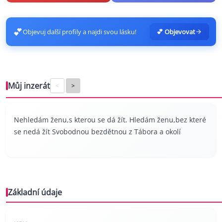
💕
Objevuj další profily a najdi svou lásku!
💕 Objevovat
Můj inzerát
<
>
Nehledám ženu,s kterou se dá žít. Hledám ženu,bez které
se nedá žít Svobodnou bezdětnou z Tábora a okolí
Základní údaje