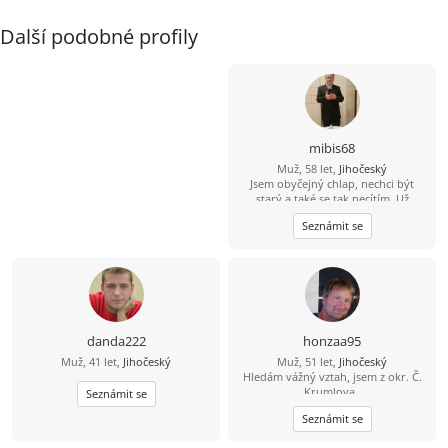
Další podobné profily
mibis68
Muž, 58 let,
Jihočeský
Jsem obyčejný chlap, nechci být
starý a také se tak necítím. Už
dlouho jsem někomu neřekl
Seznámit se
"miláčku, lásko". Chtěl bych poznat
spíše štíhlou ženu, která by to chtěla
slyšet a které bych stál za to, abych
to i já slyšel iod ní. Jinak dílna,
zahrádka, dům, kolo, voda,
houbaření, cross golf, trochu tanec,
hudba, atd.
danda222
honzaa95
Muž, 41 let,
Jihočeský
Muž, 51 let,
Jihočeský
Hledám vážný vztah, jsem z okr. Č.
Krumlova,.
Seznámit se
Seznámit se