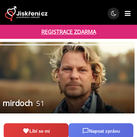
REGISTRACE ZDARMA
mirdoch
51
Líbí se mi
Napsat zprávu