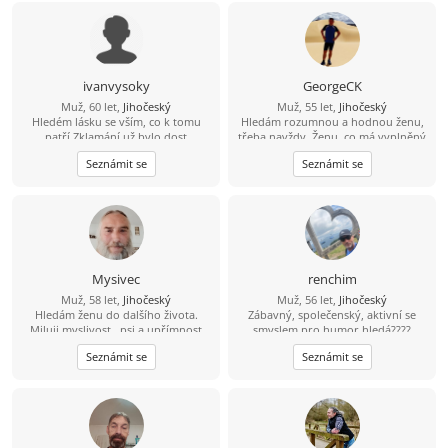
ivanvysoky
GeorgeCK
Muž, 60 let,
Jihočeský
Muž, 55 let,
Jihočeský
Hledém lásku se vším, co k tomu
Hledám rozumnou a hodnou ženu,
patří.Zklamání už bylo dost
třeba navždy. Ženu, co má vyplněný
celý profil. I negativní odpověď je
Seznámit se
Seznámit se
lepší než fucking mlčení.
Mysivec
renchim
Muž, 58 let,
Jihočeský
Muž, 56 let,
Jihočeský
Hledám ženu do dalšího života.
Zábavný, společenský, aktivní se
Miluji myslivost , psi a upřímnost
smyslem pro humor hledá????
Najdu????
Seznámit se
Seznámit se