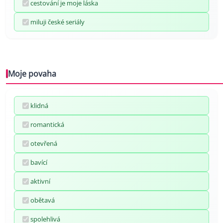
cestování je moje láska
miluji české seriály
Moje povaha
klidná
romantická
otevřená
bavící
aktivní
obětavá
spolehlivá