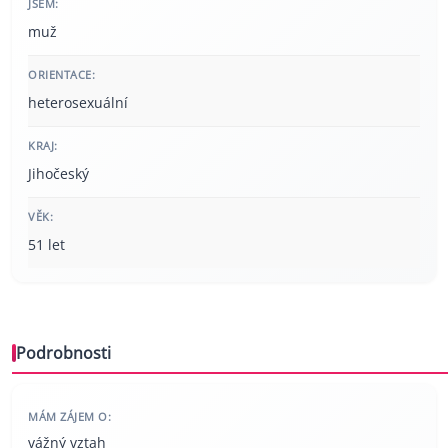
JSEM:
muž
ORIENTACE:
heterosexuální
KRAJ:
Jihočeský
VĚK:
51 let
Podrobnosti
MÁM ZÁJEM O:
vážný vztah