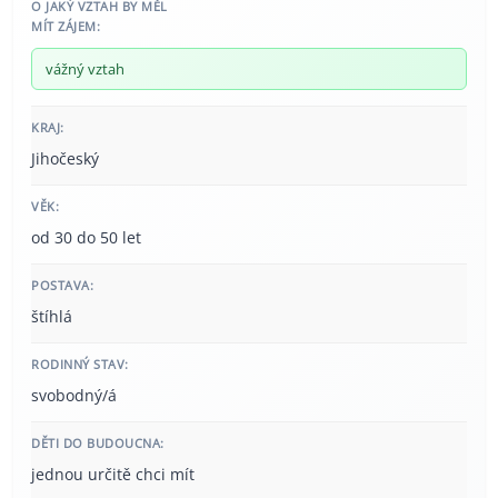
O JAKÝ VZTAH BY MĚL
MÍT ZÁJEM:
vážný vztah
KRAJ:
Jihočeský
VĚK:
od 30 do 50 let
POSTAVA:
štíhlá
RODINNÝ STAV:
svobodný/á
DĚTI DO BUDOUCNA:
jednou určitě chci mít