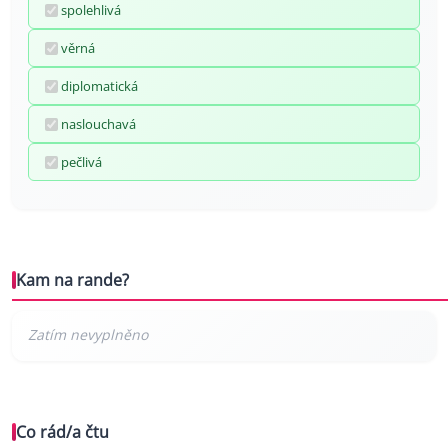
spolehlivá
věrná
diplomatická
naslouchavá
pečlivá
Kam na rande?
Co rád/a čtu