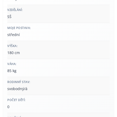
VZDĚLÁNÍ:
SŠ
MOJE POSTAVA:
střední
VÝŠKA:
180 cm
VÁHA:
85 kg
RODINNÝ STAV:
svobodný/á
POČET DĚTÍ:
0