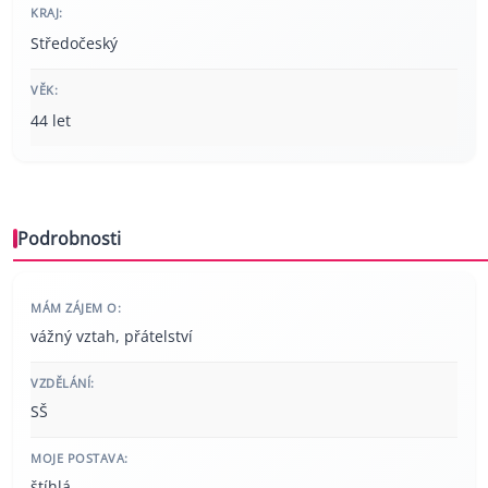
KRAJ:
Středočeský
VĚK:
44 let
Podrobnosti
MÁM ZÁJEM O:
vážný vztah, přátelství
VZDĚLÁNÍ:
SŠ
MOJE POSTAVA:
štíhlá