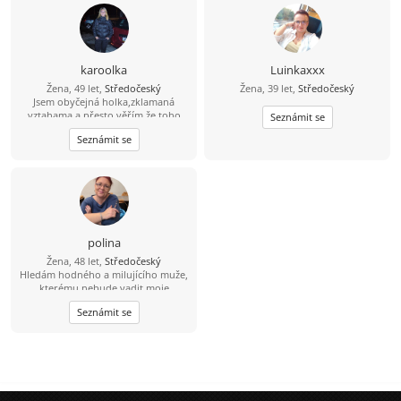
karoolka
Luinkaxxx
Žena, 49 let,
Středočeský
Žena, 39 let,
Středočeský
Jsem obyčejná holka,zklamaná
vztahama a přesto věřím,že toho
Seznámit se
pravého jednou najdu.
Seznámit se
polina
Žena, 48 let,
Středočeský
Hledám hodného a milujícího muže,
kterému nebude vadit moje
sluníčko. Mám 5 letého synka.
Seznámit se