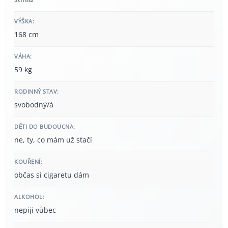
VÝŠKA:
168 cm
VÁHA:
59 kg
RODINNÝ STAV:
svobodný/á
DĚTI DO BUDOUCNA:
ne, ty, co mám už stačí
KOUŘENÍ:
občas si cigaretu dám
ALKOHOL:
nepiji vůbec