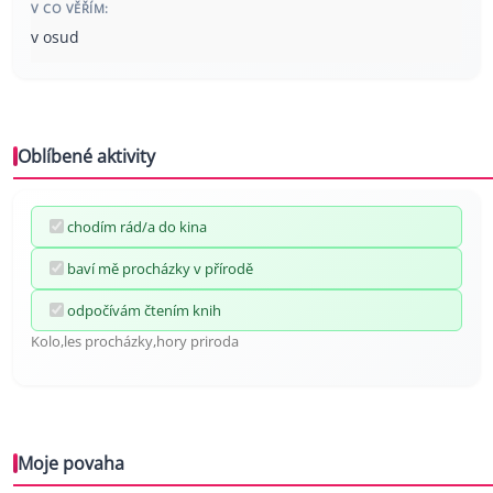
V CO VĚŘÍM:
v osud
Oblíbené aktivity
chodím rád/a do kina
baví mě procházky v přírodě
odpočívám čtením knih
Kolo,les procházky,hory priroda
Moje povaha