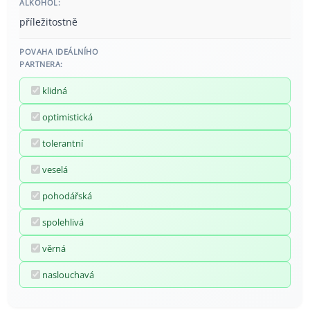
ALKOHOL:
příležitostně
POVAHA IDEÁLNÍHO
PARTNERA:
klidná
optimistická
tolerantní
veselá
pohodářská
spolehlivá
věrná
naslouchavá