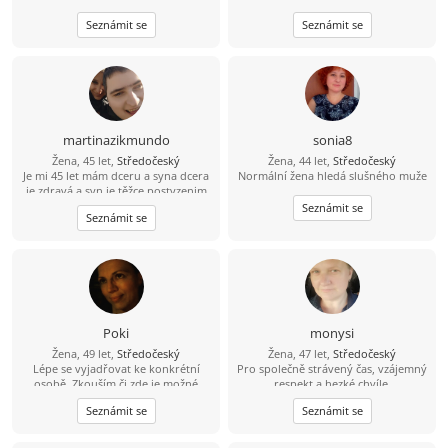
Seznámit se
Seznámit se
martinazikmundo
sonia8
Žena, 45 let,
Středočeský
Žena, 44 let,
Středočeský
Je mi 45 let mám dceru a syna dcera
Normální žena hledá slušného muže
je zdravá a syn je těžce postyzenim
starám se o něj 24 hodin denně jinak
Seznámit se
Seznámit se
mám ráda výlety procházky kino
dojdu s někým na kafe ????
Poki
monysi
Žena, 49 let,
Středočeský
Žena, 47 let,
Středočeský
Lépe se vyjadřovat ke konkrétní
Pro společně strávený čas, vzájemný
osobě. Zkouším či zde je možné
respekt a hezké chvíle.
poznat lidskou duši pro život?
Mladoboleslavsko - Nymbursko. Jen
Seznámit se
Seznámit se
nekuřák se zájmem vybudovat
postupně vážný vztah.
Zodpovědnost a otevřenost.