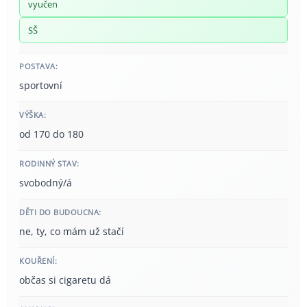
vyučen
SŠ
POSTAVA:
sportovní
VÝŠKA:
od 170 do 180
RODINNÝ STAV:
svobodný/á
DĚTI DO BUDOUCNA:
ne, ty, co mám už stačí
KOUŘENÍ:
občas si cigaretu dá