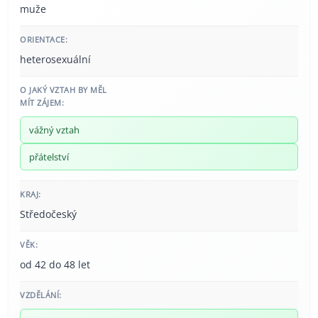
muže
ORIENTACE:
heterosexuální
O JAKÝ VZTAH BY MĚL
MÍT ZÁJEM:
vážný vztah
přátelství
KRAJ:
Středočeský
VĚK:
od 42 do 48 let
VZDĚLÁNÍ: