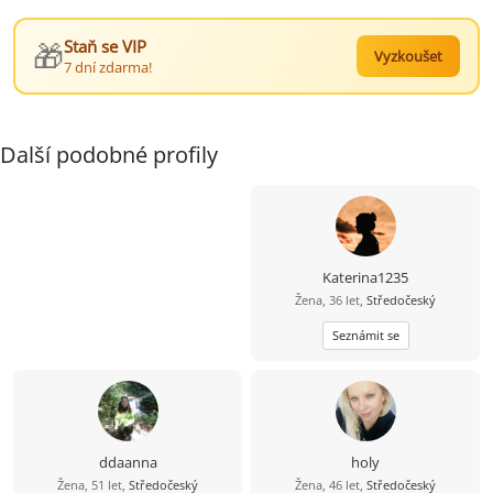
🎁
Staň se VIP
Vyzkoušet
7 dní zdarma!
Další podobné profily
Katerina1235
Žena, 36 let,
Středočeský
Seznámit se
ddaanna
holy
Žena, 51 let,
Středočeský
Žena, 46 let,
Středočeský