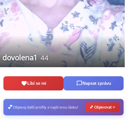
dovolena1
44
Líbí se mi
Napsat zprávu
💕
Objevuj další profily a najdi svou lásku!
💕 Objevovat