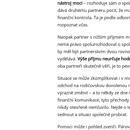
nástroj moci
– rozhoduje sám o spole
dává druhému partneru pocit, že mu 
finanční kontrola. Ta je podle odborn
rozpoznat včas.
Naopak partner s nižším příjmem mů
nemá právo spolurozhodovat o společ
by měl být partnerstvím dvou rovnoce
vydělává.
Výše příjmu neurčuje hodn
oba partneři skutečně věří, je to pev
Situace se může zkomplikovat i v m
odchod na rodičovskou dovolenou 
výrazně změnit – a to někdy ze dne 
finanční komunikace, tyto přechody 
nikdy otevřeně nemluvilo. Nejde o to
sednout a situaci společně probrat.
Pomoci může i pohled zvenčí. Párov