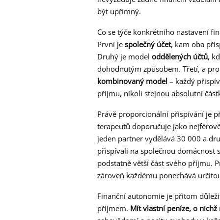
být upřímný.
Co se týče konkrétního nastavení fin
První je
společný účet
, kam oba přis
Druhý je model
oddělených účtů
, k
dohodnutým způsobem. Třetí, a pro p
kombinovaný model
– každý přispí
příjmu, nikoli stejnou absolutní část
Právě proporcionální přispívání je 
terapeutů doporučuje jako nejférově
jeden partner vydělává 30 000 a dr
přispívali na společnou domácnost 
podstatně větší část svého příjmu. 
zároveň každému ponechává určitou
Finanční autonomie je přitom důleži
příjmem.
Mít vlastní peníze, o nic