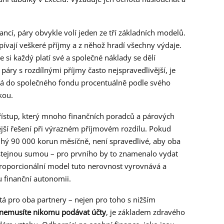
ancí, páry obvykle volí jeden ze tří základních modelů.
pívají veškeré příjmy a z něhož hradí všechny výdaje.
de si každý platí své a společné náklady se dělí
áry s rozdílnými příjmy často nejspravedlivější, je
vá do společného fondu procentuálně podle svého
kou.
přístup, který mnoho finančních poradců a párových
jší řešení při výrazném příjmovém rozdílu. Pokud
uhý 90 000 korun měsíčně, není spravedlivé, aby oba
stejnou sumou – pro prvního by to znamenalo vydat
Proporcionální model tuto nerovnost vyrovnává a
 finanční autonomii.
tá pro oba partnery – nejen pro toho s nižším
hž nemusíte nikomu podávat účty
, je základem zdravého