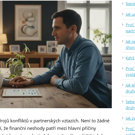
Nenič
Jak 
Proč 
part
Jak 
shon
Když 
Proč 
vyplá
Jak e
dru
Sebe
druh
Jak z
drojů konfliktů v partnerských vztazích. Není to žádné
, že finanční neshody patří mezi hlavní příčiny
Proč 
začá