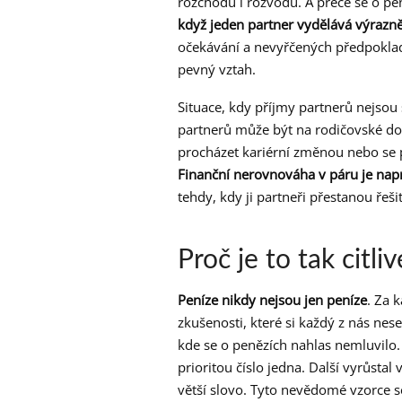
rozchodů i rozvodů. A přece se o pe
když jeden partner vydělává výrazně
očekávání a nevyřčených předpokladů
pevný vztah.
Situace, kdy příjmy partnerů nejsou 
partnerů může být na rodičovské dov
procházet kariérní změnou nebo se p
Finanční nerovnováha v páru je napr
tehdy, kdy ji partneři přestanou řeš
Proč je to tak citli
Peníze nikdy nejsou jen peníze
. Za 
zkušenosti, které si každý z nás nese
kde se o penězích nahlas nemluvilo. J
prioritou číslo jedna. Další vyrůsta
větší slovo. Tyto nevědomé vzorce se