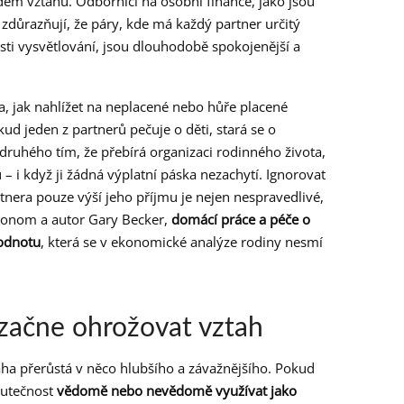
ém vztahu. Odborníci na osobní finance, jako jsou
zdůrazňují, že páry, kde má každý partner určitý
sti vysvětlování, jsou dlouhodobě spokojenější a
, jak nahlížet na neplacené nebo hůře placené
ud jeden z partnerů pečuje o děti, stará se o
ruhého tím, že přebírá organizaci rodinného života,
 i když ji žádná výplatní páska nezachytí. Ignorovat
tnera pouze výší jeho příjmu je nejen nespravedlivé,
ekonom a autor Gary Becker,
domácí práce a péče o
hodnotu
, která se v ekonomické analýze rodiny nesmí
 začne ohrožovat vztah
áha přerůstá v něco hlubšího a závažnějšího. Pokud
skutečnost
vědomě nebo nevědomě využívat jako