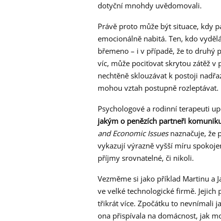
dotyční mnohdy uvědomovali.
Právě proto může být situace, kdy p
emocionálně nabitá. Ten, kdo vyděl
břemeno – i v případě, že to druhý 
víc, může pociťovat skrytou zátěž v
nechtěně sklouzávat k postoji nadřa
mohou vztah postupně rozleptávat.
Psychologové a rodinní terapeuti up
jakým o penězích partneři komuniku
and Economic Issues
naznačuje, že p
vykazují výrazně vyšší míru spokojen
příjmy srovnatelné, či nikoli.
Vezměme si jako příklad Martinu a Ja
ve velké technologické firmě. Jejich 
třikrát více. Zpočátku to nevnímali ja
ona přispívala na domácnost, jak m