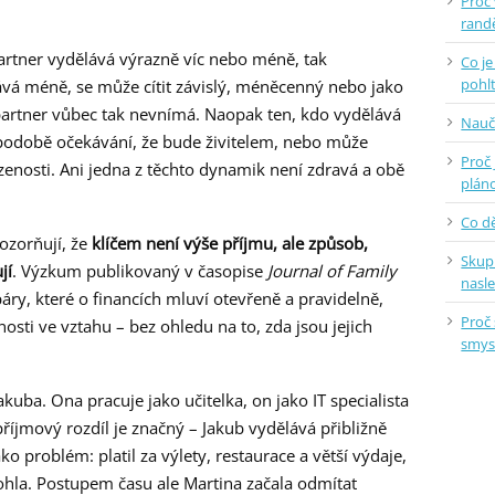
Proč
randě
artner vydělává výrazně víc nebo méně, tak
Co je
pohlt
ává méně, se může cítit závislý, méněcenný nebo jako
partner vůbec tak nevnímá. Naopak ten, kdo vydělává
Nauč
 podobě očekávání, že bude živitelem, nebo může
Proč 
zenosti. Ani jedna z těchto dynamik není zdravá a obě
plán
Co dě
ozorňují, že
klíčem není výše příjmu, ale způsob,
Skup
jí
. Výzkum publikovaný v časopise
Journal of Family
nasl
áry, které o financích mluví otevřeně a pravidelně,
Proč 
osti ve vztahu – bez ohledu na to, zda jsou jejich
smys
kuba. Ona pracuje jako učitelka, on jako IT specialista
příjmový rozdíl je značný – Jakub vydělává přibližně
ko problém: platil za výlety, restaurace a větší výdaje,
ohla. Postupem času ale Martina začala odmítat