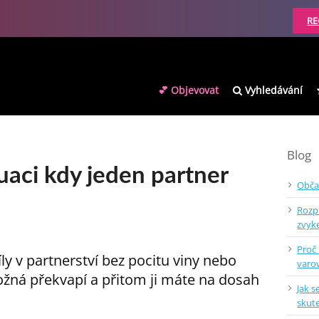
RE
💕 Objevovat
Vyhledávání
Blog
uaci kdy jeden partner
Obča
Rozp
zvy
Proč
íly v partnerství bez pocitu viny nebo
varo
žná překvapí a přitom ji máte na dosah
Jak s
skut