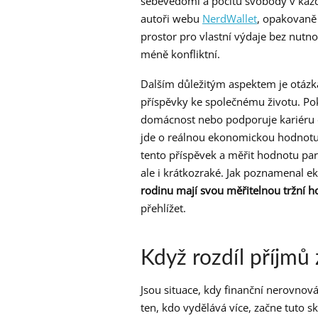
sebevědomí a pocitu svobody v každ
autoři webu
NerdWallet
, opakovaně 
prostor pro vlastní výdaje bez nutno
méně konfliktní.
Dalším důležitým aspektem je otázka
příspěvky ke společnému životu. Pok
domácnost nebo podporuje kariéru d
jde o reálnou ekonomickou hodnotu –
tento příspěvek a měřit hodnotu par
ale i krátkozraké. Jak poznamenal 
rodinu mají svou měřitelnou tržní 
přehlížet.
Když rozdíl příjmů
Jsou situace, kdy finanční nerovnov
ten, kdo vydělává více, začne tuto 