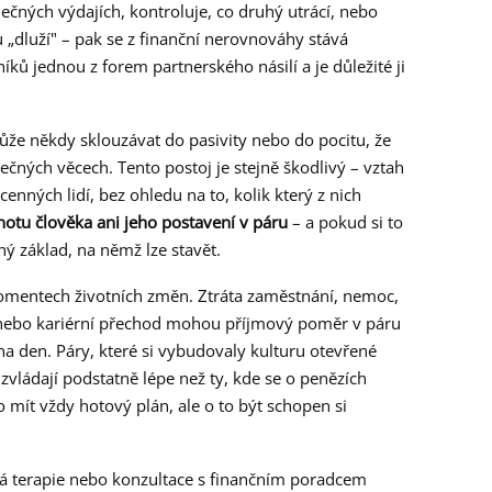
čných výdajích, kontroluje, co druhý utrácí, nebo
„dluží" – pak se z finanční nerovnováhy stává
íků jednou z forem partnerského násilí a je důležité ji
že někdy sklouzávat do pasivity nebo do pocitu, že
ných věcech. Tento postoj je stejně škodlivý – vztah
nných lidí, bez ohledu na to, kolik který z nich
otu člověka ani jeho postavení v páru
– a pokud si to
ný základ, na němž lze stavět.
omentech životních změn. Ztráta zaměstnání, nemoc,
nebo kariérní přechod mohou příjmový poměr v páru
na den. Páry, které si vybudovaly kulturu otevřené
zvládají podstatně lépe než ty, kde se o penězích
 mít vždy hotový plán, ale o to být schopen si
á terapie nebo konzultace s finančním poradcem