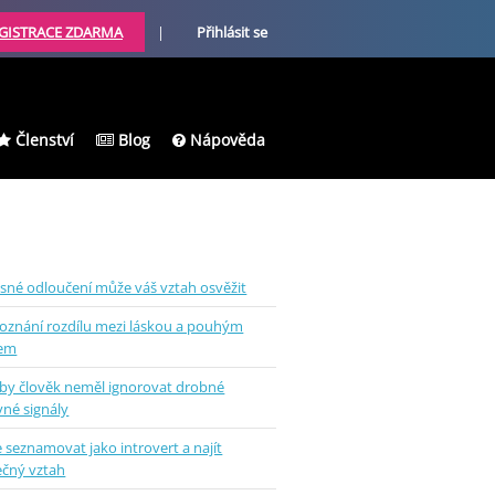
GISTRACE ZDARMA
|
Přihlásit se
Členství
Blog
Nápověda
sné odloučení může váš vztah osvěžit
oznání rozdílu mezi láskou a pouhým
kem
 by člověk neměl ignorovat drobné
vné signály
e seznamovat jako introvert a najít
ečný vztah