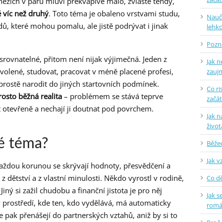
nězích v páru mluví překvapivě málo, zvláště tehdy,
 víc než druhý
. Toto téma je obaleno vrstvami studu,
Naučt
, které mohou pomalu, ale jistě podrývat i jinak
lehko
Pozne
srovnatelné, přitom není nijak výjimečná. Jeden z
Jak n
olené, studovat, pracovat v méně placené profesi,
zauj
rostě narodit do jiných startovních podmínek.
Co ri
osto běžná realita
– problémem se stává teprve
začá
it otevřeně a nechají ji doutnat pod povrchem.
Jak n
život
vé téma?
Běžec
Jak v
každou korunou se skrývají hodnoty, přesvědčení a
 z dětství a z vlastní minulosti. Někdo vyrostl v rodině,
Co dě
iný si zažil chudobu a finanční jistota je pro něj
Jak s
l v prostředí, kde ten, kdo vydělává, má automaticky
rom
 pak přenášejí do partnerských vztahů, aniž by si to