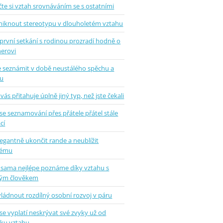
te si vztah srovnáváním se s ostatními
uniknout stereotypu v dlouholetém vztahu
první setkání s rodinou prozradí hodně o
nerovi
se seznámit v době neustálého spěchu a
u
vás přitahuje úplně jiný typ, než jste čekali
se seznamování přes přátele přátel stále
cí
legantně ukončit rande a neublížit
hému
 sama nejlépe poznáme díky vztahu s
ým člověkem
vládnout rozdílný osobní rozvoj v páru
se vyplatí neskrývat své zvyky už od
tku vztahu