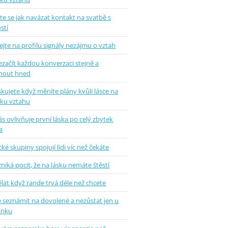
e se jak navázat kontakt na svatbě s
stí
jte na profilu signály nezájmu o vztah
ezačít každou konverzaci stejně a
mout hned
skujete když měníte plány kvůli lásce na
tku vztahu
ás ovlivňuje první láska po celý zbytek
a
ké skupiny spojují lidi víc než čekáte
zniká pocit, že na lásku nemáte štěstí
lat když rande trvá déle než chcete
e seznámit na dovolené a nezůstat jen u
ánku