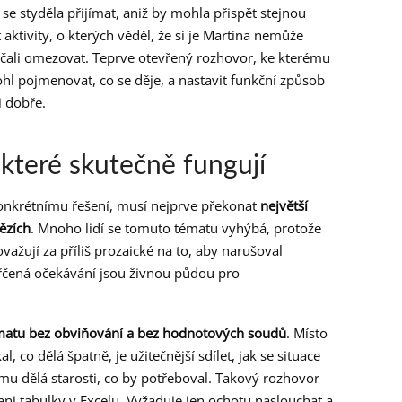
se styděla přijímat, aniž by mohla přispět stejnou
aktivity, o kterých věděl, že si je Martina nemůže
ačali omezovat. Teprve otevřený rozhovor, ke kterému
ohl pojmenovat, co se děje, a nastavit funkční způsob
i dobře.
 které skutečně fungují
onkrétnímu řešení, musí nejprve překonat
největší
ězích
. Mnoho lidí se tomuto tématu vyhýbá, protože
važují za příliš prozaické na to, aby narušoval
řčená očekávání jsou živnou půdou pro
ématu bez obviňování a bez hodnotových soudů
. Místo
, co dělá špatně, je užitečnější sdílet, jak se situace
o mu dělá starosti, co by potřeboval. Takový rozhovor
ani tabulky v Excelu. Vyžaduje jen ochotu naslouchat a