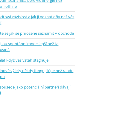
 vám seznamka bere víc energie než
ní offline
 citová závislost a jak ji poznat dřív než vás
í
te se jak se přirozeně seznámit v obchodě
jsou spontánní rande lepší než ta
ovaná
lat když váš vztah stagnuje
inové výlety někdy fungují lépe než rande
epo
sousedé jako potenciální partneři dávají
l