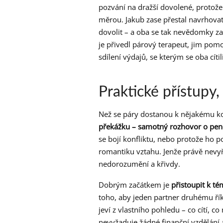
pozvání na dražší dovolené, protože 
měrou. Jakub zase přestal navrhovat 
dovolit – a oba se tak nevědomky z
je přivedl párový terapeut, jim pom
sdílení výdajů, se kterým se oba cítil
Praktické přístupy,
Než se páry dostanou k nějakému k
překážku – samotný rozhovor o pen
se bojí konfliktu, nebo protože ho po
romantiku vztahu. Jenže právě nevy
nedorozumění a křivdy.
Dobrým začátkem je
přistoupit k t
toho, aby jeden partner druhému říkal
jeví z vlastního pohledu – co cítí, c
nevyžaduje žádné finanční vzdělání 