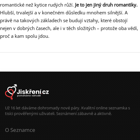
romantické než kytice rudých růží.
Je to jen jiný druh romantiky.
Hlubší, trvalejší a v konečném důsledku mnohem silnější. A
právě na takových základech se budují vztahy, které obstojí
nejen v dobrých časech, ale i v těch složitých – protože oba vědí,
proč a kam spolu jdou.
Už 16 let dáváme dohromady nové páry. Kvalitní online seznamka s
tisíci prověřenými uživateli. Seznámení zábavně a aktivně.
O Seznamce