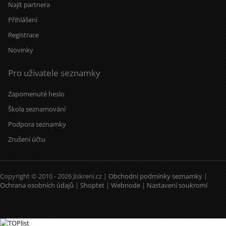
Najít partnera
Přihlášení
Registrace
Novinky
Pro uživatele seznamky
Zapomenuté heslo
Škola seznamování
Podpora seznamky
Zrušení účtu
Copyright © 2010 - 2026 Jiskreni.cz |
Obchodní podmínky seznamky
|
Ochrana osobních údajů
|
Shoptet
|
Webnode
|
Nastavení soukromí