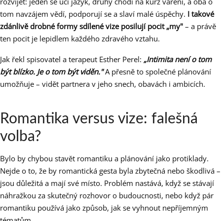
rozvíjet: jeden se učí jazyk, druhý chodí na kurz vaření, a oba o
tom navzájem vědí, podporují se a slaví malé úspěchy.
I takové
zdánlivě drobné formy sdílené vize posilují pocit „my"
– a právě
ten pocit je lepidlem každého zdravého vztahu.
Jak řekl spisovatel a terapeut Esther Perel:
„Intimita není o tom
být blízko. Je o tom být viděn."
A přesně to společné plánování
umožňuje – vidět partnera v jeho snech, obavách i ambicích.
Romantika versus vize: falešná
volba?
Bylo by chybou stavět romantiku a plánování jako protiklady.
Nejde o to, že by romantická gesta byla zbytečná nebo škodlivá –
jsou důležitá a mají své místo. Problém nastává, když se stávají
náhražkou za skutečný rozhovor o budoucnosti, nebo když pár
romantiku používá jako způsob, jak se vyhnout nepříjemným
tématům.