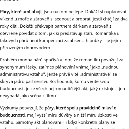
Páry, které umí obojí
, jsou na tom nejlépe. Dokáží si naplánovat
víkend u moře a zároveň si sednout a probrat, jestli chtějí za dva
roky děti. Dokáží překvapit partnera dárkem a zároveň si
otevřeně povídat o tom, jak si představují stáří. Romantika u
takových párů není kompenzací za absenci hloubky – je jejím
přirozeným doprovodem.
Problém mnoha párů spočívá v tom, že romantiku považují za
synonymum lásky, zatímco plánování vnímají jako „nudnou
administrativu vztahu". Jenže právě v té „administrativě" se
skrývá jádro partnerství. Rozhodnutí, komu věříte svou
budoucnost, je ze všech nejromantičtější akt, jaký existuje – jen
nevypadá jako scéna z filmu.
Výzkumy potvrzují, že
páry, které spolu pravidelně mluví o
budoucnosti
, mají vyšší míru důvěry a nižší míru úzkosti ve
vztahu. Samotný akt plánování – i když konkrétní plány se