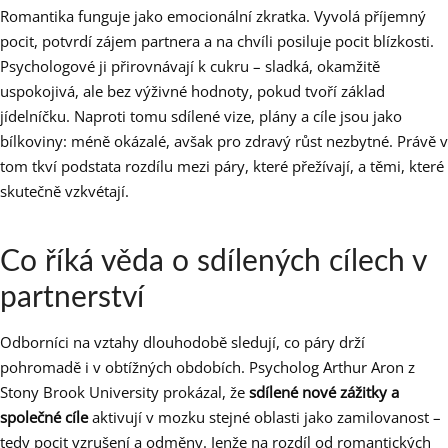
Romantika funguje jako emocionální zkratka. Vyvolá příjemný
pocit, potvrdí zájem partnera a na chvíli posiluje pocit blízkosti.
Psychologové ji přirovnávají k cukru – sladká, okamžitě
uspokojivá, ale bez výživné hodnoty, pokud tvoří základ
jídelníčku. Naproti tomu sdílené vize, plány a cíle jsou jako
bílkoviny: méně okázalé, avšak pro zdravý růst nezbytné. Právě v
tom tkví podstata rozdílu mezi páry, které přežívají, a těmi, které
skutečně vzkvétají.
Co říká věda o sdílených cílech v
partnerství
Odborníci na vztahy dlouhodobě sledují, co páry drží
pohromadě i v obtížných obdobích. Psycholog Arthur Aron z
Stony Brook University prokázal, že
sdílené nové zážitky a
společné cíle
aktivují v mozku stejné oblasti jako zamilovanost –
tedy pocit vzrušení a odměny. Jenže na rozdíl od romantických