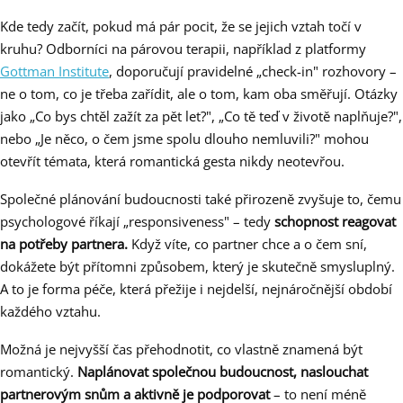
Kde tedy začít, pokud má pár pocit, že se jejich vztah točí v
kruhu? Odborníci na párovou terapii, například z platformy
Gottman Institute
, doporučují pravidelné „check-in" rozhovory –
ne o tom, co je třeba zařídit, ale o tom, kam oba směřují. Otázky
jako „Co bys chtěl zažít za pět let?", „Co tě teď v životě naplňuje?",
nebo „Je něco, o čem jsme spolu dlouho nemluvili?" mohou
otevřít témata, která romantická gesta nikdy neotevřou.
Společné plánování budoucnosti také přirozeně zvyšuje to, čemu
psychologové říkají „responsiveness" – tedy
schopnost reagovat
na potřeby partnera.
Když víte, co partner chce a o čem sní,
dokážete být přítomni způsobem, který je skutečně smysluplný.
A to je forma péče, která přežije i nejdelší, nejnáročnější období
každého vztahu.
Možná je nejvyšší čas přehodnotit, co vlastně znamená být
romantický.
Naplánovat společnou budoucnost, naslouchat
partnerovým snům a aktivně je podporovat
– to není méně