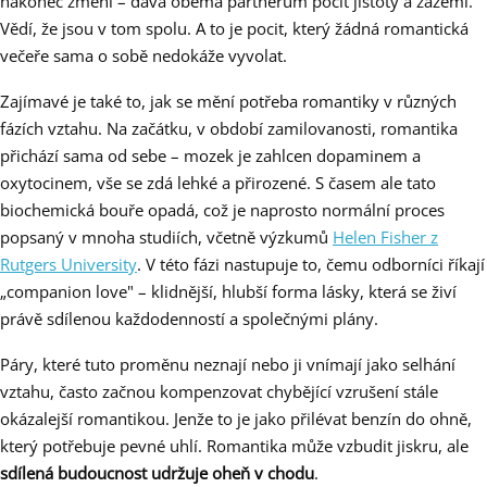
nakonec změní – dává oběma partnerům pocit jistoty a zázemí.
Vědí, že jsou v tom spolu. A to je pocit, který žádná romantická
večeře sama o sobě nedokáže vyvolat.
Zajímavé je také to, jak se mění potřeba romantiky v různých
fázích vztahu. Na začátku, v období zamilovanosti, romantika
přichází sama od sebe – mozek je zahlcen dopaminem a
oxytocinem, vše se zdá lehké a přirozené. S časem ale tato
biochemická bouře opadá, což je naprosto normální proces
popsaný v mnoha studiích, včetně výzkumů
Helen Fisher z
Rutgers University
. V této fázi nastupuje to, čemu odborníci říkají
„companion love" – klidnější, hlubší forma lásky, která se živí
právě sdílenou každodenností a společnými plány.
Páry, které tuto proměnu neznají nebo ji vnímají jako selhání
vztahu, často začnou kompenzovat chybějící vzrušení stále
okázalejší romantikou. Jenže to je jako přilévat benzín do ohně,
který potřebuje pevné uhlí. Romantika může vzbudit jiskru, ale
sdílená budoucnost udržuje oheň v chodu
.