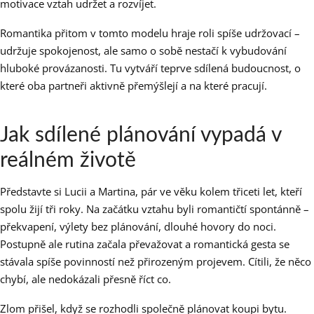
motivace vztah udržet a rozvíjet.
Romantika přitom v tomto modelu hraje roli spíše udržovací –
udržuje spokojenost, ale samo o sobě nestačí k vybudování
hluboké provázanosti. Tu vytváří teprve sdílená budoucnost, o
které oba partneři aktivně přemýšlejí a na které pracují.
Jak sdílené plánování vypadá v
reálném životě
Představte si Lucii a Martina, pár ve věku kolem třiceti let, kteří
spolu žijí tři roky. Na začátku vztahu byli romantičtí spontánně –
překvapení, výlety bez plánování, dlouhé hovory do noci.
Postupně ale rutina začala převažovat a romantická gesta se
stávala spíše povinností než přirozeným projevem. Cítili, že něco
chybí, ale nedokázali přesně říct co.
Zlom přišel, když se rozhodli společně plánovat koupi bytu.