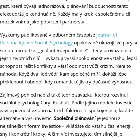
gest, která bývají jednorázová, plánování budoucnosti tento
efekt udržuje kontinuálně. Každý malý krok k společnému cíli
mozek vnímá jako potvrzení partnerství.
Výzkumy publikované v odborném časopise
Journal of
Personality and Social Psychology
opakovaně ukazují, že páry se
silnou mírou tzv. „goal interdependence" – tedy provázanosti
jejich životních cílů – vykazují vyšší spokojenost ve vztahu, lepší
schopnost řešit konflikty a větší odolnost vůči krizím. Není to
náhoda. Když dva lidé vědí, kam společně míří, dokáží lépe
překlenout i období, kdy romantické jiskry dočasně vyhasnou.
Zajímavý pohled nabízí také teorie závazku, kterou rozvinul
sociální psycholog Caryl Rusbult. Podle jejího modelu investic
závisí pevnost vztahu na třech faktorech: spokojenosti, kvalitě
alternativ a výši investic.
Společné plánování
je jednou z
nejsilnějších forem investice – vkládáte do vztahu čas, energii,
sny i konkrétní kroky. A čím víc investujete, tím silnější je