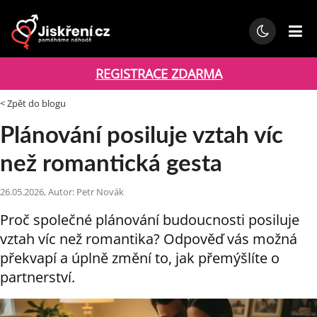
REGISTRACE ZDARMA
< Zpět do blogu
Plánování posiluje vztah víc
než romantická gesta
26.05.2026, Autor: Petr Novák
Proč společné plánování budoucnosti posiluje
vztah víc než romantika? Odpověď vás možná
překvapí a úplně změní to, jak přemýšlíte o
partnerství.