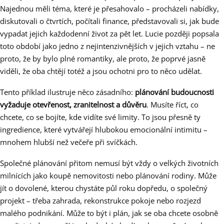
Najednou měli téma, které je přesahovalo – procházeli nabídky,
diskutovali o čtvrtích, počítali finance, představovali si, jak bude
vypadat jejich každodenní život za pět let. Lucie později popsala
toto období jako jedno z nejintenzivnějších v jejich vztahu – ne
proto, že by bylo plné romantiky, ale proto, že poprvé jasně
viděli, že oba chtějí totéž a jsou ochotni pro to něco udělat.
Tento příklad ilustruje něco zásadního:
plánování budoucnosti
vyžaduje otevřenost, zranitelnost a důvěru
. Musíte říct, co
chcete, co se bojíte, kde vidíte své limity. To jsou přesně ty
ingredience, které vytvářejí hlubokou emocionální intimitu –
mnohem hlubší než večeře při svíčkách.
Společné plánování přitom nemusí být vždy o velkých životních
milnících jako koupě nemovitosti nebo plánování rodiny. Může
jít o dovolené, kterou chystáte půl roku dopředu, o společný
projekt – třeba zahrada, rekonstrukce pokoje nebo rozjezd
malého podnikání. Může to být i plán, jak se oba chcete osobně