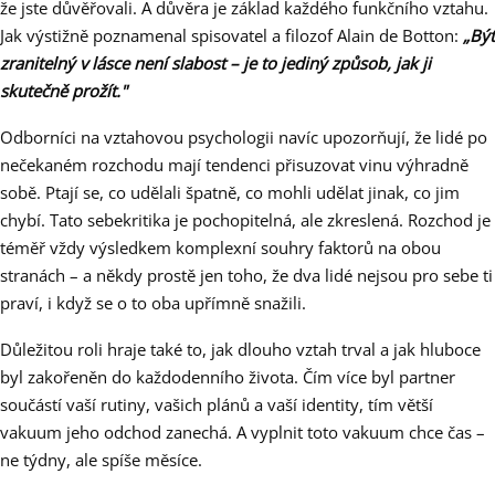
že jste důvěřovali. A důvěra je základ každého funkčního vztahu.
Jak výstižně poznamenal spisovatel a filozof Alain de Botton:
„Být
zranitelný v lásce není slabost – je to jediný způsob, jak ji
skutečně prožít."
Odborníci na vztahovou psychologii navíc upozorňují, že lidé po
nečekaném rozchodu mají tendenci přisuzovat vinu výhradně
sobě. Ptají se, co udělali špatně, co mohli udělat jinak, co jim
chybí. Tato sebekritika je pochopitelná, ale zkreslená. Rozchod je
téměř vždy výsledkem komplexní souhry faktorů na obou
stranách – a někdy prostě jen toho, že dva lidé nejsou pro sebe ti
praví, i když se o to oba upřímně snažili.
Důležitou roli hraje také to, jak dlouho vztah trval a jak hluboce
byl zakořeněn do každodenního života. Čím více byl partner
součástí vaší rutiny, vašich plánů a vaší identity, tím větší
vakuum jeho odchod zanechá. A vyplnit toto vakuum chce čas –
ne týdny, ale spíše měsíce.