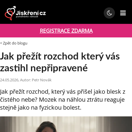
REGISTRACE ZDARMA
< Zpět do blogu
Jak přežít rozchod který vás
zastihl nepřipravené
24.05.2026, Autor: Petr Novák
Jak přežít rozchod, který vás přišel jako blesk z
čistého nebe? Mozek na náhlou ztrátu reaguje
stejně jako na fyzickou bolest.