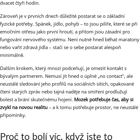
dvacet čtyři hodin.
Zároveň je v prvních dnech důležité postarat se o základní
fyzické potřeby. Spánek, jídlo, pohyb – to jsou pilíře, které se při
emočním otřesu jako první hroutí, a přitom jsou zásadní pro
fungování nervového systému. Není nutné hned běhat maratony
nebo vařit zdravá jídla – stačí se o sebe postarat alespoň
minimálně.
Dalším krokem, který mnozí podceňují, je omezit kontakt s
bývalým partnerem. Nemusí jít hned o úplné „no contact", ale
neustálé sledování jeho profilů na sociálních sítích, opakované
čtení starých zpráv nebo tajná naděje na smíření prodlužují
bolest a brání skutečnému hojení.
Mozek potřebuje čas, aby si
zvykl na novou realitu
– a k tomu potřebuje prostor, ne neustálé
připomínky.
Proč to bolí víc, když jste to