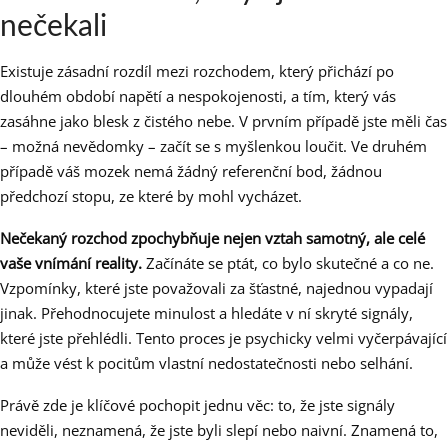
nečekali
Existuje zásadní rozdíl mezi rozchodem, který přichází po
dlouhém období napětí a nespokojenosti, a tím, který vás
zasáhne jako blesk z čistého nebe. V prvním případě jste měli čas
– možná nevědomky – začít se s myšlenkou loučit. Ve druhém
případě váš mozek nemá žádný referenční bod, žádnou
předchozí stopu, ze které by mohl vycházet.
Nečekaný rozchod zpochybňuje nejen vztah samotný, ale celé
vaše vnímání reality.
Začínáte se ptát, co bylo skutečné a co ne.
Vzpomínky, které jste považovali za šťastné, najednou vypadají
jinak. Přehodnocujete minulost a hledáte v ní skryté signály,
které jste přehlédli. Tento proces je psychicky velmi vyčerpávající
a může vést k pocitům vlastní nedostatečnosti nebo selhání.
Právě zde je klíčové pochopit jednu věc: to, že jste signály
neviděli, neznamená, že jste byli slepí nebo naivní. Znamená to,