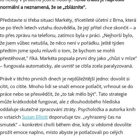
normální a neznamená, že se „zblázníte".
Představte si třeba situaci Markéty, třicetileté účetní z Brna, která
se po třech letech vztahu dozvěděla, že její přítel chce skončit – a
to přes zprávu na telefonu, zatímco byla v práci. „Nejhorší bylo,
že jsem vůbec netušila, že něco není v pořádku. Ještě týden
předtím jsme spolu mluvili o tom, že bychom se mohli
přestěhovat," říká. Markéta popsala první dny jako „chůzi v mlze"
– fungovala automaticky, ale uvnitř se cítila zcela paralyzovaná.
Právě v těchto prvních dnech je nejdůležitější jedno: dovolit si
cítit, co cítíte. Mnoho lidí se snaží emoce potlačit, vrhnout se do
práce nebo se přesvědčit, že „to tak mělo být". Tato strategie
může krátkodobě fungovat, ale z dlouhodobého hlediska
oddaluje skutečné zpracování ztráty. Psycholožka a autorka knih
o vztazích
Susan Elliott
doporučuje tzv. „vyhrazený čas na
smutek" – konkrétní chvíli během dne, kdy si vědomě dovolíte
prožít emoce naplno, místo abyste je potlačovali po celých