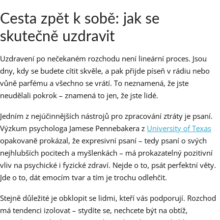
Cesta zpět k sobě: jak se
skutečně uzdravit
Uzdravení po nečekaném rozchodu není lineární proces. Jsou
dny, kdy se budete cítit skvěle, a pak přijde píseň v rádiu nebo
vůně parfému a všechno se vrátí. To neznamená, že jste
neudělali pokrok – znamená to jen, že jste lidé.
Jedním z nejúčinnějších nástrojů pro zpracování ztráty je psaní.
Výzkum psychologa Jamese Pennebakera z
University of Texas
opakovaně prokázal, že expresivní psaní – tedy psaní o svých
nejhlubších pocitech a myšlenkách – má prokazatelný pozitivní
vliv na psychické i fyzické zdraví. Nejde o to, psát perfektní věty.
Jde o to, dát emocím tvar a tím je trochu odlehčit.
Stejně důležité je obklopit se lidmi, kteří vás podporují. Rozchod
má tendenci izolovat – stydíte se, nechcete být na obtíž,