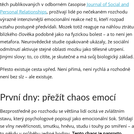
těch publikovaných v odborném časopise
Journal of Social and
Personal Relationships
, prožívají lidé po nečekaném rozchodu
výrazně intenzivnější emocionální reakce než ti, kteří rozpad
vztahu postupně předvídali. Mozek totiž reaguje na náhlou ztrátu
blízkého člověka podobně jako na fyzickou bolest – a to není jen
metafora. Neurovědecké studie opakovaně ukázaly, že sociální
odmítnutí aktivuje stejné oblasti mozku jako tělesné utrpení.
Jinými slovy: to, co cítíte, je skutečné a má svůj biologický základ.
Přesto existuje cesta vpřed. Není přímá, není rychlá a rozhodně
není bez slz – ale existuje.
První dny: přežít chaos emocí
Bezprostředně po rozchodu se většina lidí ocitá ve zvláštním
stavu, který psychologové popisují jako emocionální šok. Střídají
se vlny nevěřícnosti, smutku, hněvu, studu i touhy po smíření – a
to někdy v průběhu jediné hodiny.
Tento chaos je naprosto