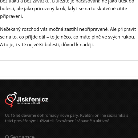
bez tlaku a bez závazků. Důležité je načasování: ne jako útěk od
bolesti, ale jako přirozený krok, když se na to skutečně cítíte
připraveni.
Nečekaný rozchod vás možná zastihl nepřipravené. Ale připravit
se na to, co přijde dál – to je něco, co máte plně ve svých rukou.
A to je, i v té největší bolesti, důvod k naději.
Už 16 let dáváme dohromady nové páry. Kvalitní online seznamka s
tisíci prověřenými uživateli. Seznámení zábavně a aktivně.
O Seznamce