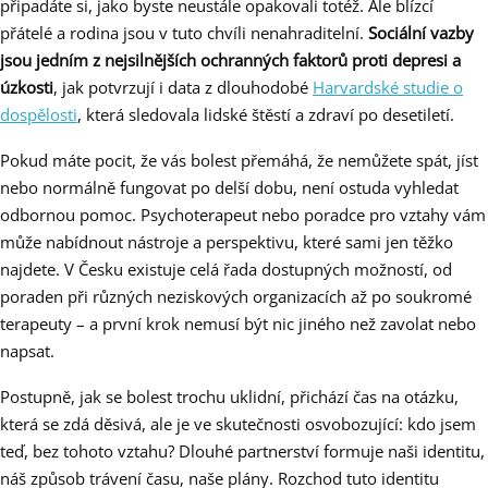
připadáte si, jako byste neustále opakovali totéž. Ale blízcí
přátelé a rodina jsou v tuto chvíli nenahraditelní.
Sociální vazby
jsou jedním z nejsilnějších ochranných faktorů proti depresi a
úzkosti
, jak potvrzují i data z dlouhodobé
Harvardské studie o
dospělosti
, která sledovala lidské štěstí a zdraví po desetiletí.
Pokud máte pocit, že vás bolest přemáhá, že nemůžete spát, jíst
nebo normálně fungovat po delší dobu, není ostuda vyhledat
odbornou pomoc. Psychoterapeut nebo poradce pro vztahy vám
může nabídnout nástroje a perspektivu, které sami jen těžko
najdete. V Česku existuje celá řada dostupných možností, od
poraden při různých neziskových organizacích až po soukromé
terapeuty – a první krok nemusí být nic jiného než zavolat nebo
napsat.
Postupně, jak se bolest trochu uklidní, přichází čas na otázku,
která se zdá děsivá, ale je ve skutečnosti osvobozující: kdo jsem
teď, bez tohoto vztahu? Dlouhé partnerství formuje naši identitu,
náš způsob trávení času, naše plány. Rozchod tuto identitu