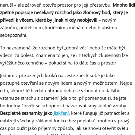
naruší – ale zároveň otevře prostor pro její přestavbu.
Mnoho lidí
zpětně popisuje nečekaný rozchod jako zlomový bod, který je
přivedl k věcem, které by jinak nikdy neobjevili
– novým
zájmům, přátelstvím, kariérním změnám nebo hlubšímu
sebepoznání.
To neznamená, že rozchod byl „dobrá věc" nebo že máte být
vděční za bolest. Znamená to jen, že i z těžkých zkušeností lze
vytěžit něco cenného – pokud si na to dáte čas a prostor.
Jedním z přirozených kroků na cestě zpět k sobě je také
postupné otevření se novým lidem a novým možnostem. Nejde
o to, okamžitě hledat náhradu nebo se vrhnout do dalšího
vztahu ze strachu z osamění. Jde o to, připomenout si, že jste
hodnotný člověk se schopností navazovat smysluplné vztahy.
Bezplatné seznamky jako
Jiskření
, které fungují již patnáct let a
nabízejí všechny základní funkce bez poplatků, mohou v pravý
čas posloužit jako příjemný způsob, jak se znovu otevřít světu –