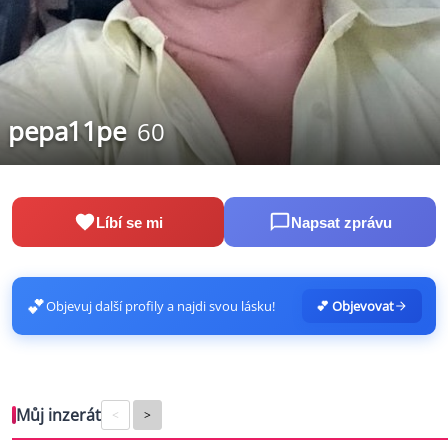
pepa11pe
60
Líbí se mi
Napsat zprávu
💕
Objevuj další profily a najdi svou lásku!
💕 Objevovat
Můj inzerát
<
>