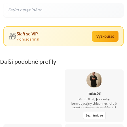
🎁
Staň se VIP
Vyzkoušet
7 dní zdarma!
Další podobné profily
mibis68
Muž, 58 let,
Jihočeský
Jsem obyčejný chlap, nechci být
starý a také se tak necítím. Už
dlouho jsem někomu neřekl
Seznámit se
"miláčku, lásko". Chtěl bych poznat
spíše štíhlou ženu, která by to chtěla
slyšet a které bych stál za to, abych