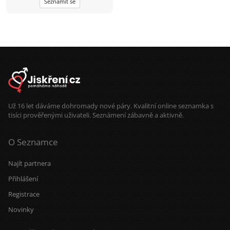
Seznámit se
načasování.
Už 16 let dáváme dohromady nové páry. Kvalitní online seznamka s
tisíci prověřenými uživateli. Seznámení zábavně a aktivně.
O Seznamce
Najít partnera
Přihlášení
Registrace
Novinky