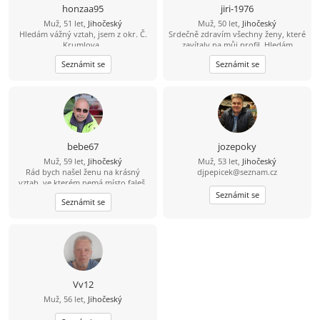
honzaa95
jiri-1976
Muž, 51 let,
Jihočeský
Muž, 50 let,
Jihočeský
Hledám vážný vztah, jsem z okr. Č.
Srdečně zdravím všechny ženy, které
Krumlova,.
zavítaly na můj profil. Hledám
pohodovou ženu, která pečuje o své
Seznámit se
Seznámit se
tělo i duši, žije vědomě a aktivně.
Jsem člověk, který ví, že hledá jednu
z tisíce - tu, se kterou si budeme
ladit myšlením i životním stylem.
Miluju přírodu, zvířata a výlety tam,
kde je ticho, čerstvý vzduch a pěkný
výhled do krajiny. Východy i západy
slunce jsou pro mě malý rituál. Rád
bebe67
jozepoky
spím někdy pod širákem u jezer, řek
Muž, 59 let,
Jihočeský
Muž, 53 let,
Jihočeský
a lesních pramenů. Občas chodím
Rád bych našel ženu na krásný
djpepicek@seznam.cz
bosky - i přes žhavé uhlíky. A hotel s
vztah, ve kterém nemá místo faleš.
bazénem? Ten si taky užiju. Už přes
Ženu které bych mohl věřit.
deset let si peču kváskový žitný
Seznámit se
Seznámit se
chleba. Naučil mě, že dobré věci
potřebují čas. Mouku mám ze mlejna
a sůl je pro mě nad zlato. Třtinový
cukr mám doma jen pro návštěvy.
Roky nesladím - mám sladký život a
med od pana včelaře/kamaráda.
Zmrzlinu si občas rád dám. Ocením
partnerku, která má podobnou
Vv12
energii. A když se naše cesty
Muž, 56 let,
Jihočeský
protnou, vezmu to jako znamení, že
vesmír má občas opravdu dobré