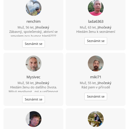
to i já slyšel iod ní. Jinak dílna,
zahrádka, dům, kolo, voda,
houbaření, cross golf, trochu tanec,
hudba, atd.
renchim
lada6363
Muž, 56 let,
Jihočeský
Muž, 63 let,
Jihočeský
Zábavný, společenský, aktivní se
Hledám ženu k seznámení
smyslem pro humor hledá????
Najdu????
Seznámit se
Seznámit se
Mysivec
miki71
Muž, 58 let,
Jihočeský
Muž, 55 let,
Jihočeský
Hledám ženu do dalšího života.
Rád jsem v přírodě
Miluji myslivost , psi a upřímnost
Seznámit se
Seznámit se