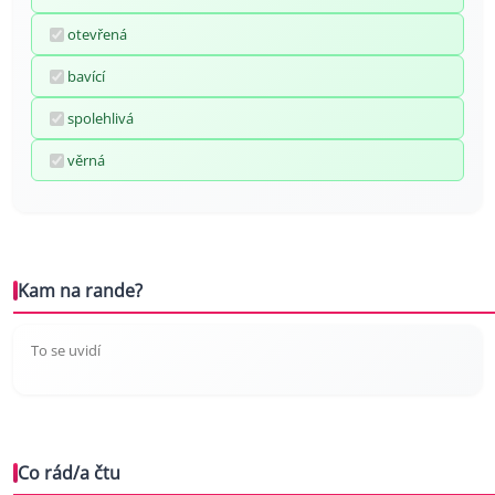
otevřená
bavící
spolehlivá
věrná
Kam na rande?
To se uvidí
Co rád/a čtu