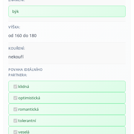
býk
VÝŠKA:
od 160 do 180
KOUŘENÍ:
nekouří
POVAHA IDEÁLNÍHO
PARTNERA:
klidná
optimistická
romantická
tolerantní
veselá