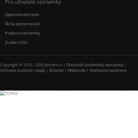
Pro uživatele seznamky
Zapomenuté heslo
Škola seznamování
Podpora seznamky
Zrušení účtu
Copyright © 2010 - 2026 Jiskreni.cz |
Obchodní podmínky seznamky
|
Ochrana osobních údajů
|
Shoptet
|
Webnode
|
Nastavení soukromí