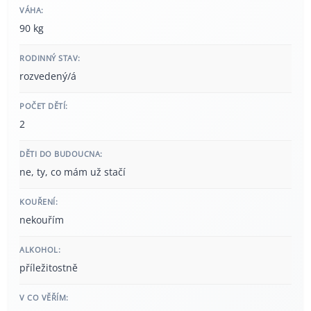
VÁHA:
90 kg
RODINNÝ STAV:
rozvedený/á
POČET DĚTÍ:
2
DĚTI DO BUDOUCNA:
ne, ty, co mám už stačí
KOUŘENÍ:
nekouřím
ALKOHOL:
příležitostně
V CO VĚŘÍM: