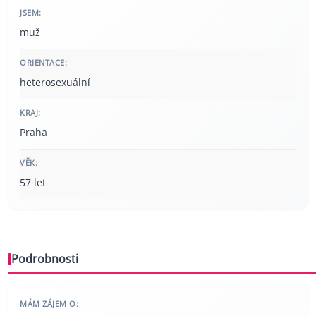
JSEM:
muž
ORIENTACE:
heterosexuální
KRAJ:
Praha
VĚK:
57 let
Podrobnosti
MÁM ZÁJEM O: