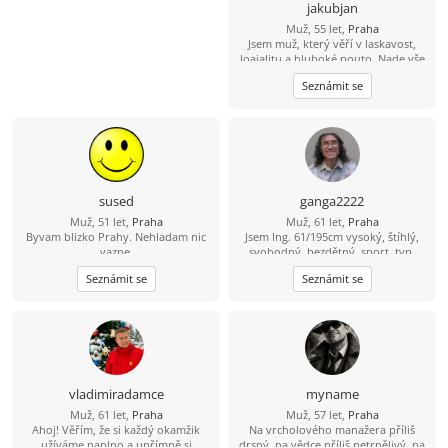
jakubjan
Muž, 55 let,
Praha
Jsem muž, který věří v laskavost,
loajalitu a hluboké pouto. Nade vše
si cením upřímnosti a sním o tom, že
Seznámit se
budu sdílet jednoduché a krásné
životní okamžiky s někým, kdo se v
něm cítí jako doma.
sused
ganga2222
Muž, 51 let,
Praha
Muž, 61 let,
Praha
Byvam blizko Prahy. Nehladam nic
Jsem Ing. 61/195cm vysoký, štíhlý,
vazne.
svobodný, bezdětný, sport. typ,
nekuřák, nepiju. Hledám příjemnou
Seznámit se
Seznámit se
vlídnou nevdanou ženu pro plný
milenecký i přátelský partnerský
vztah, na společné pěkné chvíle, na
sex, na společné dny, večery, noci a
rána a i na výlety. Hraju na kytaru,
mám windsurfing, můžeme jet na
vodu i jinam. Zajímá mě i tantra a
podobné věci. Děti nemám. Celá ČR.
vladimiradamce
myname
Jsem z Prahy, mám tu domek,
Muž, 61 let,
Praha
Muž, 57 let,
Praha
společné bydlení možné.
Ahoj! Věřím, že si každý okamžik
Na vrcholového manažera příliš
užíváme naplno a upřímně si
drsný, na vědce příliš netrpělivý, na