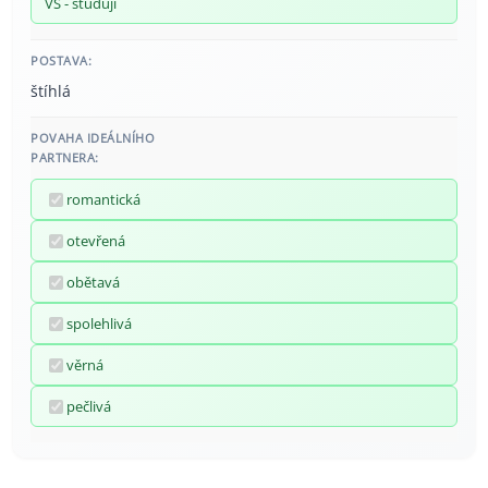
VŠ - studuji
POSTAVA:
štíhlá
POVAHA IDEÁLNÍHO
PARTNERA:
romantická
otevřená
obětavá
spolehlivá
věrná
pečlivá