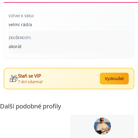
VZTAH K SEXU:
velmi rád/a
ZKUŠENOSTI:
akorát
🎁
Staň se VIP
Vyzkoušet
7 dní zdarma!
Další podobné profily