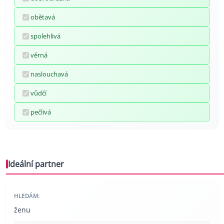
obětavá
spolehlivá
věrná
naslouchavá
vůdčí
pečlivá
Ideální partner
HLEDÁM:
ženu