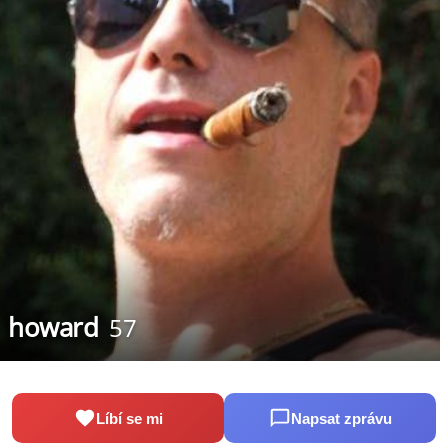
howard
57
Líbí se mi
Napsat zprávu