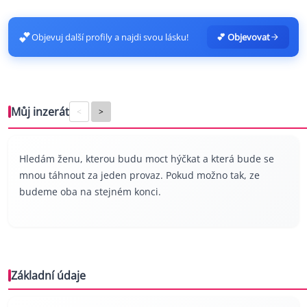
💕
Objevuj další profily a najdi svou lásku!
💕 Objevovat
Můj inzerát
<
>
Hledám ženu, kterou budu moct hýčkat a která bude se
mnou táhnout za jeden provaz. Pokud možno tak, ze
budeme oba na stejném konci.
Základní údaje