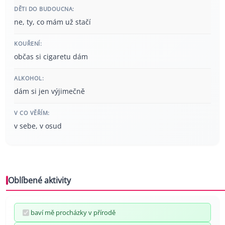
DĚTI DO BUDOUCNA:
ne, ty, co mám už stačí
KOUŘENÍ:
občas si cigaretu dám
ALKOHOL:
dám si jen výjimečně
V CO VĚŘÍM:
v sebe, v osud
Oblíbené aktivity
baví mě procházky v přírodě