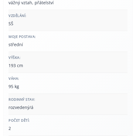
vážný vztah, přátelství
VZDĚLÁNÍ:
SŠ
MOJE POSTAVA:
střední
VÝŠKA:
193 cm
VÁHA:
95 kg
RODINNÝ STAV:
rozvedený/á
POČET DĚTÍ:
2