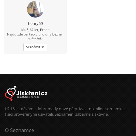
něžný, hravý a zralý, fit a nekuřák.
Jsem poměrně hluboký, inteligentní,
všímavý, přemýšlivý, mluvím tiše a
jsem „sladký“ (řekli mi to). Mám rád
jednoduché věci v životě a také mám
henry59
rád hezké věci v životě. Mám rád
Muž, 67 let,
Praha
svou zemi a venkov. Rád se uvolním
Najdu zde parťačku pro dny běžné i
a dobře se bavím.
sváteční?
Seznámit se
Už 16 let dáváme dohromady nové páry. Kvalitní online seznamka s
tisíci prověřenými uživateli. Seznámení zábavně a aktivně.
O Seznamce