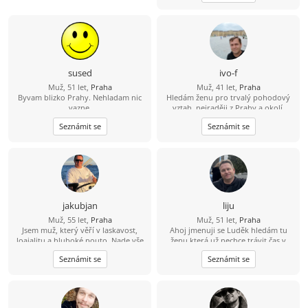
sused
ivo-f
Muž, 51 let,
Praha
Muž, 41 let,
Praha
Byvam blizko Prahy. Nehladam nic
Hledám ženu pro trvalý pohodový
vazne.
vztah, nejraději z Prahy a okolí.
Seznámit se
Seznámit se
jakubjan
liju
Muž, 55 let,
Praha
Muž, 51 let,
Praha
Jsem muž, který věří v laskavost,
Ahoj jmenuji se Luděk hledám tu
loajalitu a hluboké pouto. Nade vše
ženu která už nechce trávit čas v
si cením upřímnosti a sním o tom, že
samotě život je krátký pojďme si ho
Seznámit se
Seznámit se
budu sdílet jednoduché a krásné
pořádně užít :-) .
životní okamžiky s někým, kdo se v
něm cítí jako doma.