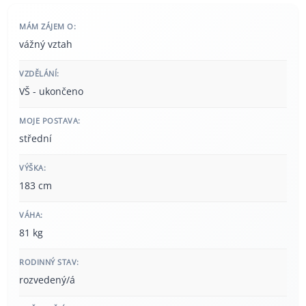
MÁM ZÁJEM O:
vážný vztah
VZDĚLÁNÍ:
VŠ - ukončeno
MOJE POSTAVA:
střední
VÝŠKA:
183 cm
VÁHA:
81 kg
RODINNÝ STAV:
rozvedený/á