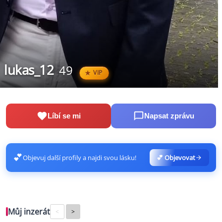
lukas_12
49
VIP
Líbí se mi
Napsat zprávu
💕
Objevuj další profily a najdi svou lásku!
💕 Objevovat
Můj inzerát
<
>