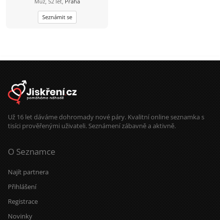
Muž, 52 let,
Praha
Seznámit se
Už 16 let dáváme dohromady nové páry. Kvalitní online seznamka s
tisíci prověřenými uživateli. Seznámení zábavně a aktivně.
O Seznamce
Najít partnera
Přihlášení
Registrace
Novinky