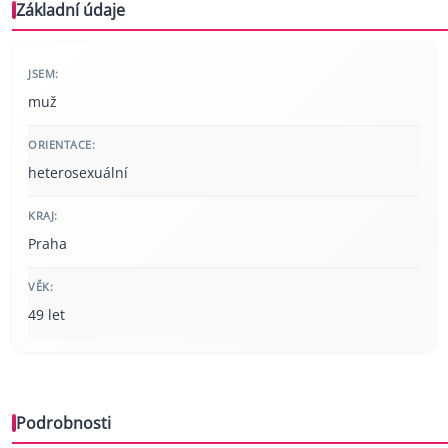
Základní údaje
JSEM:
muž
ORIENTACE:
heterosexuální
KRAJ:
Praha
VĚK:
49 let
Podrobnosti