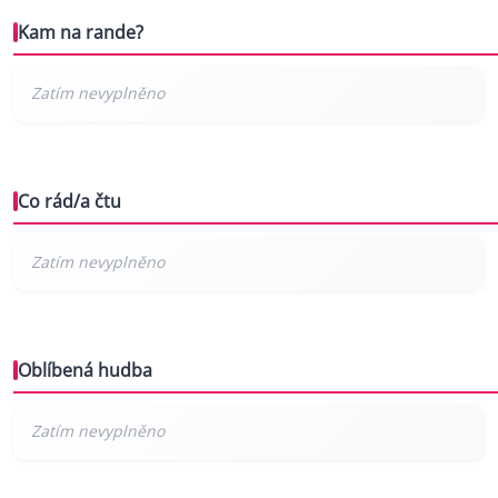
Kam na rande?
Co rád/a čtu
Oblíbená hudba