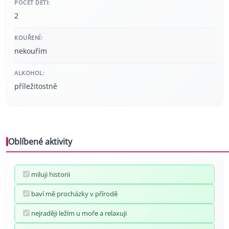
POČET DĚTÍ:
2
KOUŘENÍ:
nekouřím
ALKOHOL:
příležitostně
Oblíbené aktivity
miluji historii
baví mě procházky v přírodě
nejraději ležím u moře a relaxuji