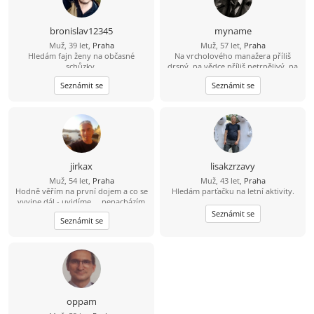
bronislav12345
myname
Muž, 39 let,
Praha
Muž, 57 let,
Praha
Hledám fajn ženy na občasné
Na vrcholového manažera příliš
schůzky.
drsný, na vědce příliš netrpělivý, na
mafiána příliš opatrný, na
Seznámit se
Seznámit se
úspěšného investora příliš líný, na
lenocha příliš aktivní, na to abych
stárnul příliš racionální, na to abych
se vyhýbal vztahu se ženou příliš
romantický. Snad si jednoho dne
konečně vyberu, kým chci být. A
nebo taky ne. Blíženci nemusí. :-)
jirkax
lisakzrzavy
Muž, 54 let,
Praha
Muž, 43 let,
Praha
Hodně věřím na první dojem a co se
Hledám parťačku na letní aktivity.
vyvine dál - uvidíme ... nenacházím
aktuálně ve svých kruzích
Seznámit se
Seznámit se
spřízněnou duši, o kterou bych si
mohl pečovat, užívat s ní společné
chvíle a snažil se ji činit šťastnou.
Tvoje děti jsou spíš bonus než
překážka :-)
oppam