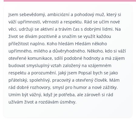
Jsem sebevědomý, ambiciózní a pohodový muž, který si
váží upřímnosti, věrnosti a respektu. Rád se učím nové
věci, udržuji se aktivní a trávím čas s dobrými lidmi. Na
život se dívám pozitivně a snažím se využít každou
příležitost naplno. Koho hledám Hledám někoho
upřímného, milého a důvěryhodného. Někoho, kdo si váží
otevřené komunikace, sdílí podobné hodnoty a má zájem
budovat smysluplný vztah založený na vzájemném
respektu a porozumění. Jaký jsem Popsal bych se jako
přátelský, spolehlivý, pracovitý a otevřený člověk. Mám
rád dobré rozhovory, smysl pro humor a nové zážitky.
Umím být vážný, když je potřeba, ale zároveň si rád
užívám život a rozdávám úsměvy.