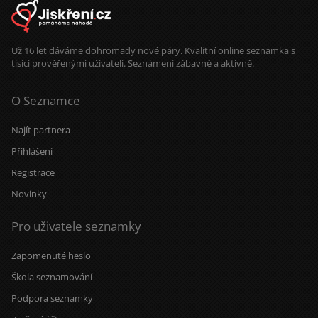
energii. A když se naše cesty
protnou, vezmu to jako znamení, že
vesmír má občas opravdu dobré
načasování.
Už 16 let dáváme dohromady nové páry. Kvalitní online seznamka s
tisíci prověřenými uživateli. Seznámení zábavně a aktivně.
O Seznamce
Najít partnera
Přihlášení
Registrace
Novinky
Pro uživatele seznamky
Zapomenuté heslo
Škola seznamování
Podpora seznamky