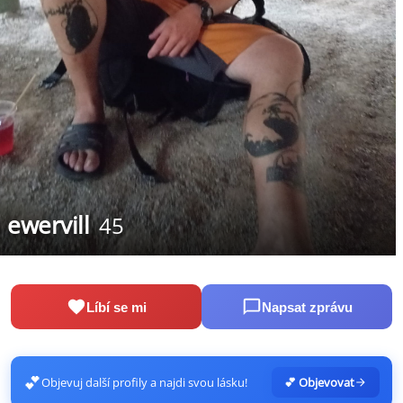
ewervill
45
Líbí se mi
Napsat zprávu
💕
Objevuj další profily a najdi svou lásku!
💕 Objevovat