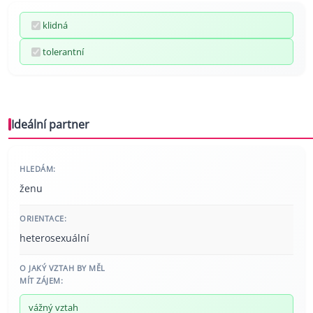
klidná
tolerantní
Ideální partner
HLEDÁM:
ženu
ORIENTACE:
heterosexuální
O JAKÝ VZTAH BY MĚL
MÍT ZÁJEM:
vážný vztah