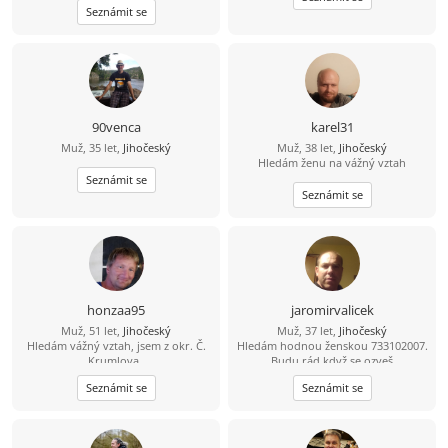
Seznámit se
90venca
karel31
Muž, 35 let,
Jihočeský
Muž, 38 let,
Jihočeský
Hledám ženu na vážný vztah
Seznámit se
Seznámit se
honzaa95
jaromirvalicek
Muž, 51 let,
Jihočeský
Muž, 37 let,
Jihočeský
Hledám vážný vztah, jsem z okr. Č.
Hledám hodnou ženskou 733102007.
Krumlova,.
Budu rád když se ozveš
Seznámit se
Seznámit se