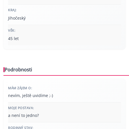
KRAJ:
Jihočeský
VĚK:
45 let
Podrobnosti
MÁM ZÁJEM O:
nevím, ještě uvidíme ;-)
MOJE POSTAVA:
a není to jedno?
RODINNÝ STAV: