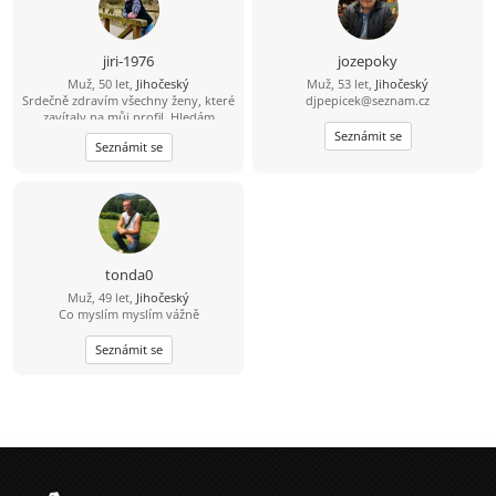
jiri-1976
jozepoky
Muž, 50 let,
Jihočeský
Muž, 53 let,
Jihočeský
Srdečně zdravím všechny ženy, které
djpepicek@seznam.cz
zavítaly na můj profil. Hledám
pohodovou ženu, která pečuje o své
Seznámit se
Seznámit se
tělo i duši, žije vědomě a aktivně.
Jsem člověk, který ví, že hledá jednu
z tisíce - tu, se kterou si budeme
ladit myšlením i životním stylem.
Miluju přírodu, zvířata a výlety tam,
kde je ticho, čerstvý vzduch a pěkný
výhled do krajiny. Východy i západy
slunce jsou pro mě malý rituál. Rád
tonda0
spím někdy pod širákem u jezer, řek
Muž, 49 let,
Jihočeský
a lesních pramenů. Občas chodím
Co myslím myslím vážně
bosky - i přes žhavé uhlíky. A hotel s
bazénem? Ten si taky užiju. Už přes
deset let si peču kváskový žitný
Seznámit se
chleba. Naučil mě, že dobré věci
potřebují čas. Mouku mám ze mlejna
a sůl je pro mě nad zlato. Třtinový
cukr mám doma jen pro návštěvy.
Roky nesladím - mám sladký život a
med od pana včelaře/kamaráda.
Zmrzlinu si občas rád dám. Ocením
partnerku, která má podobnou