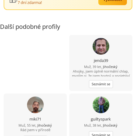
7 dní zdarma!
Další podobné profily
jenda39
Muž, 39 let,
Jihočeský
Ahojky, jsem úplně normální chlap,
myslím si, že jsem hodný a spolehliví
a že nezkazím žádnou srandu.
Seznámit se
Hledám k sobě partnerku na
společnou a pohodovou cestu
životem. Malé dítě není
překážkou????
miki71
guiltyspark
Muž, 55 let,
Jihočeský
Muž, 38 let,
Jihočeský
Rád jsem v přírodě
Seznámit se