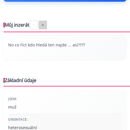
Můj inzerát
<
>
No co říct kdo hledá ten najde ... asi????
Základní údaje
JSEM:
muž
ORIENTACE:
heterosexuální