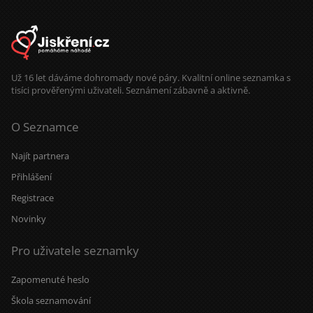
Zmrzlinu si občas rád dám. Ocením
partnerku, která má podobnou
energii. A když se naše cesty
protnou, vezmu to jako znamení, že
vesmír má občas opravdu dobré
načasování.
Už 16 let dáváme dohromady nové páry. Kvalitní online seznamka s
tisíci prověřenými uživateli. Seznámení zábavně a aktivně.
O Seznamce
Najít partnera
Přihlášení
Registrace
Novinky
Pro uživatele seznamky
Zapomenuté heslo
Škola seznamování