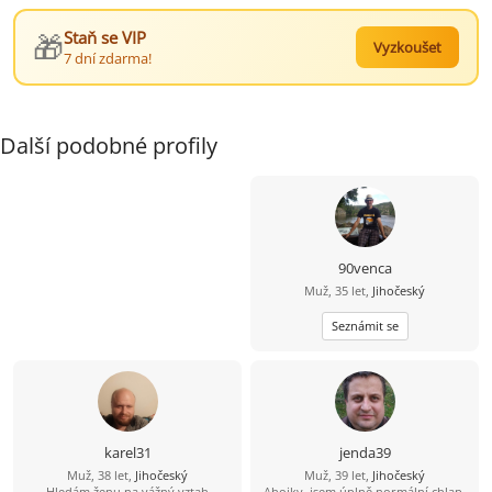
🎁
Staň se VIP
Vyzkoušet
7 dní zdarma!
Další podobné profily
90venca
Muž, 35 let,
Jihočeský
Seznámit se
karel31
jenda39
Muž, 38 let,
Jihočeský
Muž, 39 let,
Jihočeský
Hledám ženu na vážný vztah
Ahojky, jsem úplně normální chlap,