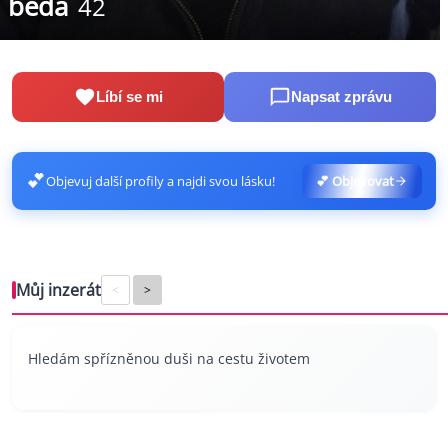
beda
42
Líbí se mi
Napsat zprávu
💕
Objevuj další profily a najdi svou lásku!
💕 Objevovat
Můj inzerát
<
>
Hledám spřízněnou duši na cestu životem