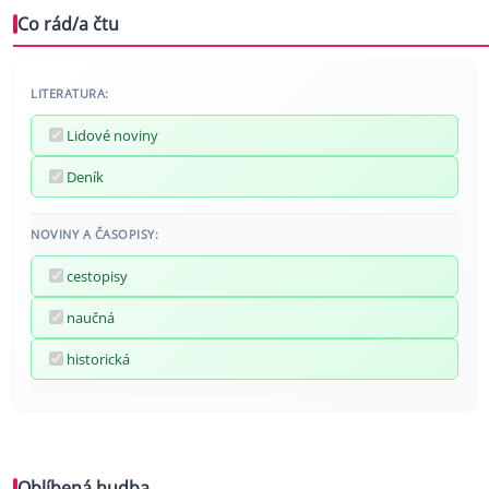
Co rád/a čtu
LITERATURA:
Lidové noviny
Deník
NOVINY A ČASOPISY:
cestopisy
naučná
historická
Oblíbená hudba