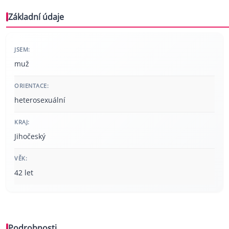
Základní údaje
JSEM:
muž
ORIENTACE:
heterosexuální
KRAJ:
Jihočeský
VĚK:
42 let
Podrobnosti