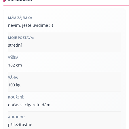
MÁM ZÁJEM O:
nevím, ještě uvidíme ;-)
MOJE POSTAVA:
střední
VÝŠKA:
182 cm
VÁHA:
100 kg
KOUŘENÍ:
občas si cigaretu dám
ALKOHOL:
příležitostně