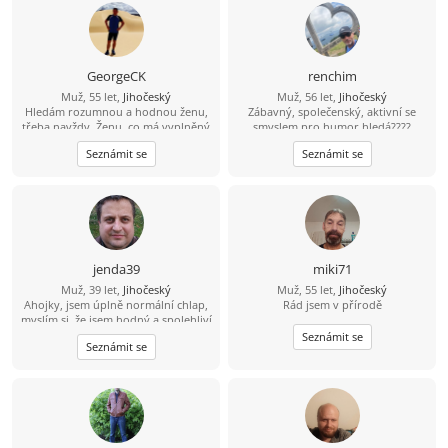
GeorgeCK
renchim
Muž, 55 let,
Jihočeský
Muž, 56 let,
Jihočeský
Hledám rozumnou a hodnou ženu,
Zábavný, společenský, aktivní se
třeba navždy. Ženu, co má vyplněný
smyslem pro humor hledá????
celý profil. I negativní odpověď je
Najdu????
Seznámit se
Seznámit se
lepší než fucking mlčení.
jenda39
miki71
Muž, 39 let,
Jihočeský
Muž, 55 let,
Jihočeský
Ahojky, jsem úplně normální chlap,
Rád jsem v přírodě
myslím si, že jsem hodný a spolehliví
a že nezkazím žádnou srandu.
Seznámit se
Seznámit se
Hledám k sobě partnerku na
společnou a pohodovou cestu
životem. Malé dítě není
překážkou????