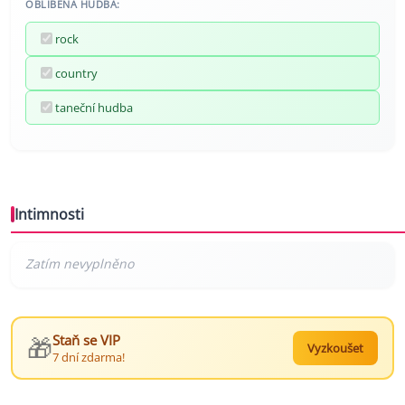
OBLÍBENÁ HUDBA:
rock
country
taneční hudba
Intimnosti
🎁
Staň se VIP
Vyzkoušet
7 dní zdarma!