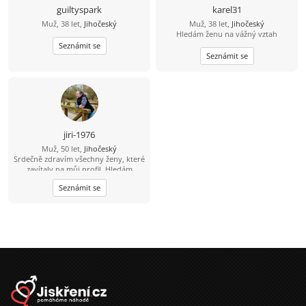
guiltyspark
karel31
Muž, 38 let,
Jihočeský
Muž, 38 let,
Jihočeský
Hledám ženu na vážný vztah
Seznámit se
Seznámit se
jiri-1976
Muž, 50 let,
Jihočeský
Srdečně zdravím všechny ženy, které
zavítaly na můj profil. Hledám
pohodovou ženu, která pečuje o své
Seznámit se
tělo i duši, žije vědomě a aktivně.
Jsem člověk, který ví, že hledá jednu
z tisíce - tu, se kterou si budeme
ladit myšlením i životním stylem.
Miluju přírodu, zvířata a výlety tam,
kde je ticho, čerstvý vzduch a pěkný
výhled do krajiny. Východy i západy
slunce jsou pro mě malý rituál. Rád
spím někdy pod širákem u jezer, řek
a lesních pramenů. Občas chodím
bosky - i přes žhavé uhlíky. A hotel s
bazénem? Ten si taky užiju. Už přes