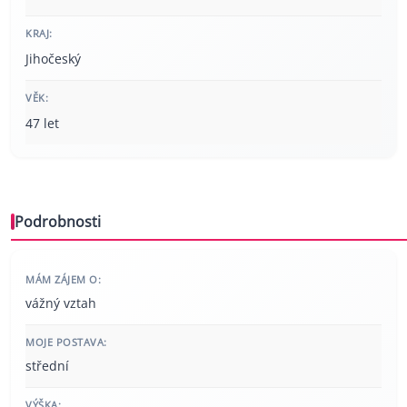
KRAJ:
Jihočeský
VĚK:
47 let
Podrobnosti
MÁM ZÁJEM O:
vážný vztah
MOJE POSTAVA:
střední
VÝŠKA: