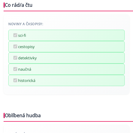
Co rád/a čtu
NOVINY A ČASOPISY:
sci-fi
cestopisy
detektivky
naučná
historická
Oblíbená hudba