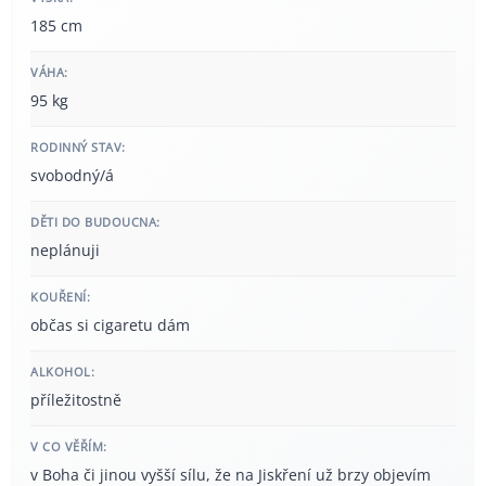
185 cm
VÁHA:
95 kg
RODINNÝ STAV:
svobodný/á
DĚTI DO BUDOUCNA:
neplánuji
KOUŘENÍ:
občas si cigaretu dám
ALKOHOL:
příležitostně
V CO VĚŘÍM:
v Boha či jinou vyšší sílu, že na Jiskření už brzy objevím