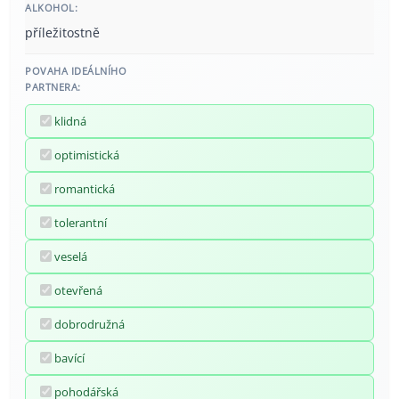
ALKOHOL:
příležitostně
POVAHA IDEÁLNÍHO
PARTNERA:
klidná
optimistická
romantická
tolerantní
veselá
otevřená
dobrodružná
bavící
pohodářská