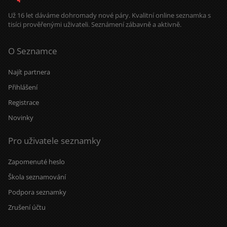
deset let si peču kváskový žitný
chleba. Naučil mě, že dobré věci
Už 16 let dáváme dohromady nové páry. Kvalitní online seznamka s
potřebují čas. Mouku mám ze mlejna
tisíci prověřenými uživateli. Seznámení zábavně a aktivně.
a sůl je pro mě nad zlato. Třtinový
cukr mám doma jen pro návštěvy.
Roky nesladím - mám sladký život a
O Seznamce
med od pana včelaře/kamaráda.
Zmrzlinu si občas rád dám. Ocením
partnerku, která má podobnou
Najít partnera
energii. A když se naše cesty
protnou, vezmu to jako znamení, že
Přihlášení
vesmír má občas opravdu dobré
načasování.
Registrace
Novinky
Pro uživatele seznamky
Zapomenuté heslo
Škola seznamování
Podpora seznamky
Zrušení účtu