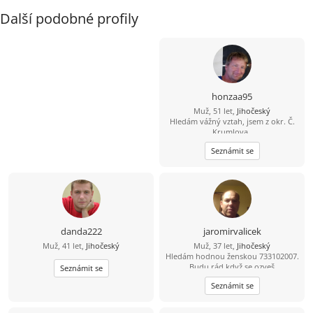
Další podobné profily
honzaa95
Muž, 51 let,
Jihočeský
Hledám vážný vztah, jsem z okr. Č.
Krumlova,.
Seznámit se
danda222
jaromirvalicek
Muž, 41 let,
Jihočeský
Muž, 37 let,
Jihočeský
Hledám hodnou ženskou 733102007.
Budu rád když se ozveš
Seznámit se
Seznámit se