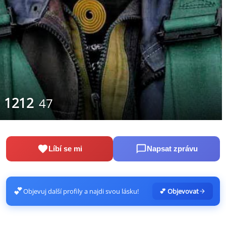
1212
47
Líbí se mi
Napsat zprávu
💕
Objevuj další profily a najdi svou lásku!
💕 Objevovat