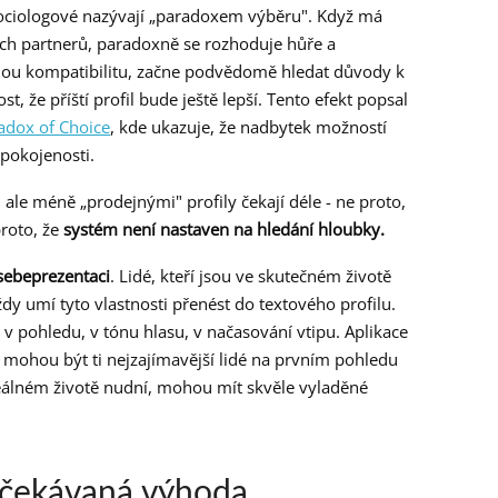
ociologové nazývají „paradoxem výběru". Když má
ních partnerů, paradoxně se rozhoduje hůře a
čnou kompatibilitu, začne podvědomě hledat důvody k
t, že příští profil bude ještě lepší. Tento efekt popsal
adox of Choice
, kde ukazuje, že nadbytek možností
pokojenosti.
, ale méně „prodejnými" profily čekají déle - ne proto,
proto, že
systém není nastaven na hledání hloubky.
sebeprezentaci
. Lidé, kteří jsou ve skutečném životě
vždy umí tyto vlastnosti přenést do textového profilu.
 v pohledu, v tónu hlasu, v načasování vtipu. Aplikace
o mohou být ti nejzajímavější lidé na prvním pohledu
 reálném životě nudní, mohou mít skvěle vyladěné
eočekávaná výhoda