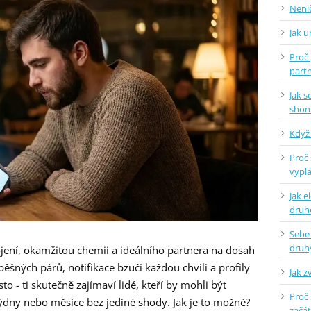
Nenič
Jak 
Proč 
part
Jak 
shon
Když 
Proč 
vyplá
Jak e
dru
Sebe
druh
jení, okamžitou chemii a ideálního partnera na dosah
pěšných párů, notifikace bzučí každou chvíli a profily
Jak z
to - ti skutečně zajímaví lidé, kteří by mohli být
Proč 
ýdny nebo měsíce bez jediné shody. Jak je to možné?
začá