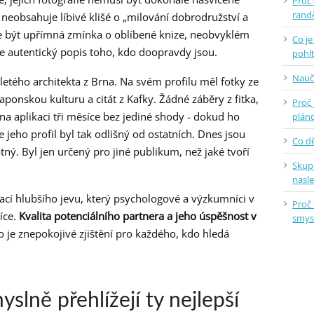
Proč
randě
á neobsahuje líbivé klišé o „milování dobrodružství a
e být upřímná zmínka o oblíbené knize, neobvyklém
Co je
e autentický popis toho, kdo doopravdy jsou.
pohlt
Nauč
iletého architekta z Brna. Na svém profilu měl fotky ze
aponskou kulturu a citát z Kafky. Žádné záběry z fitka,
Proč 
 na aplikaci tři měsíce bez jediné shody - dokud ho
plán
 jeho profil byl tak odlišný od ostatních. Dnes jsou
Co dě
tný. Byl jen určený pro jiné publikum, než jaké tvoří
Skup
nasl
rací hlubšího jevu, který psychologové a výzkumníci v
Proč 
íce.
Kvalita potenciálního partnera a jeho úspěšnost v
smys
to je znepokojivé zjištění pro každého, kdo hledá
slně přehlížejí ty nejlepší