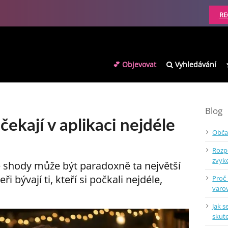
RE
💕 Objevovat
Vyhledávání
Blog
čekají v aplikaci nejdéle
Obča
Rozp
zvy
né shody může být paradoxně ta největší
i bývají ti, kteří si počkali nejdéle,
Proč
varo
Jak s
skut