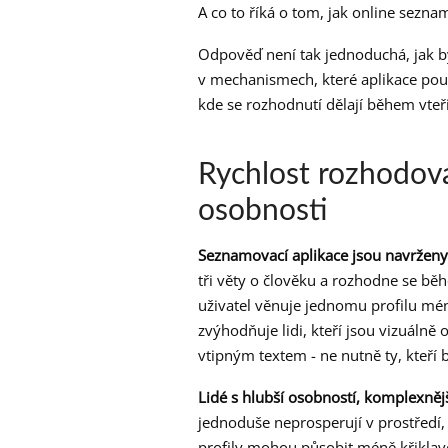
A co to říká o tom, jak online sezna
Odpověď není tak jednoduchá, jak by 
v mechanismech, které aplikace použí
kde se rozhodnutí dělají během vteř
Rychlost rozhodov
osobnosti
Seznamovací aplikace jsou navrženy 
tři věty o člověku a rozhodne se b
uživatel věnuje jednomu profilu mén
zvýhodňuje lidi, kteří jsou vizuálně
vtipným textem - ne nutně ty, kteří b
Lidé s hlubší osobností, komplexně
jednoduše neprosperují v prostředí,
profily mohou působit méně křiklavě