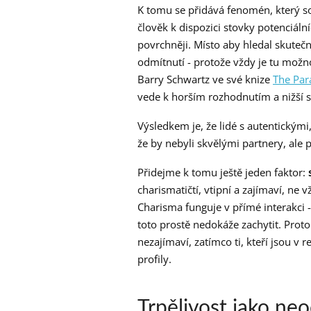
K tomu se přidává fenomén, který s
člověk k dispozici stovky potenciál
povrchněji. Místo aby hledal skute
odmítnutí - protože vždy je tu možnos
Barry Schwartz ve své knize
The Par
vede k horším rozhodnutím a nižší s
Výsledkem je, že lidé s autentickými
že by nebyli skvělými partnery, ale 
Přidejme k tomu ještě jeden faktor:
charismatičtí, vtipní a zajímaví, ne 
Charisma funguje v přímé interakci -
toto prostě nedokáže zachytit. Prot
nezajímaví, zatímco ti, kteří jsou v
profily.
Trpělivost jako n