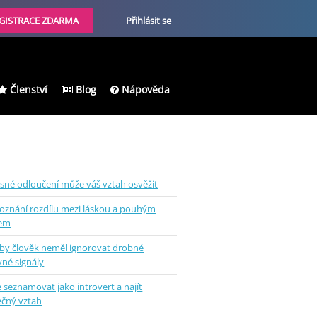
GISTRACE ZDARMA
|
Přihlásit se
Členství
Blog
Nápověda
sné odloučení může váš vztah osvěžit
oznání rozdílu mezi láskou a pouhým
kem
 by člověk neměl ignorovat drobné
vné signály
e seznamovat jako introvert a najít
ečný vztah