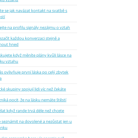
e se jak navázat kontakt na svatbě s
stí
jte na profilu signály nezájmu o vztah
ezačít každou konverzaci stejně a
mout hned
skujete když měníte plány kvůli lásce na
tku vztahu
ás ovlivňuje první láska po celý zbytek
a
ké skupiny spojují lidi víc než čekáte
zniká pocit, že na lásku nemáte štěstí
lat když rande trvá déle než chcete
e seznámit na dovolené a nezůstat jen u
ánku