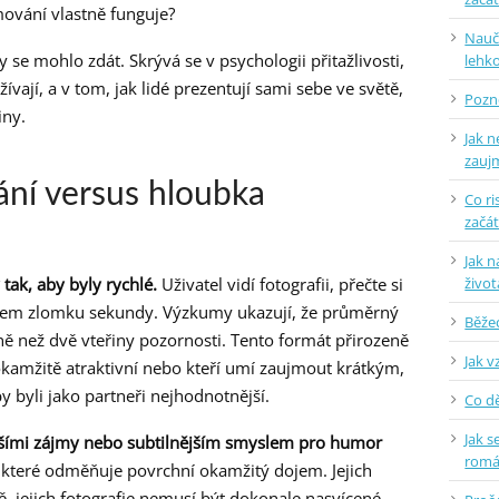
mování vlastně funguje?
Naučt
se mohlo zdát. Skrývá se v psychologii přitažlivosti,
lehko
vají, a v tom, jak lidé prezentují sami sebe ve světě,
Pozne
iny.
Jak n
zauj
ání versus hloubka
Co ri
začá
Jak n
život
tak, aby byly rychlé.
Uživatel vidí fotografii, přečte si
ěhem zlomku sekundy. Výzkumy ukazují, že průměrný
Běžec
ě než dvě vteřiny pozornosti. Tento formát přirozeně
Jak v
 okamžitě atraktivní nebo kteří umí zaujmout krátkým,
y byli jako partneři nejhodnotnější.
Co dě
Jak s
jšími zájmy nebo subtilnějším smyslem pro humor
rom
 které odměňuje povrchní okamžitý dojem. Jejich
, jejich fotografie nemusí být dokonale nasvícené