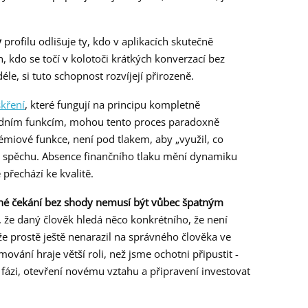
y
profilu odlišuje ty, kdo v aplikacích skutečně
, kdo se točí v kolotoči krátkých konverzací bez
 déle, si tuto schopnost rozvíjejí přirozeně.
skření
, které fungují na principu kompletně
adním funkcím, mohou tento proces paradoxně
rémiové funkce, není pod tlakem, aby „využil, co
bez spěchu. Absence finančního tlaku mění dynamiku
 přechází ke kvalitě.
hé čekání bez shody nemusí být vůbec špatným
že daný člověk hledá něco konkrétního, že není
že prostě ještě nenarazil na správného člověka ve
ování hraje větší roli, než jsme ochotni připustit -
 fázi, otevření novému vztahu a připravení investovat