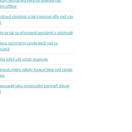
 vám seznamka bere víc energie než
ní offline
 citová závislost a jak ji poznat dřív než vás
í
te se jak se přirozeně seznámit v obchodě
jsou spontánní rande lepší než ta
ovaná
lat když váš vztah stagnuje
inové výlety někdy fungují lépe než rande
epo
sousedé jako potenciální partneři dávají
l