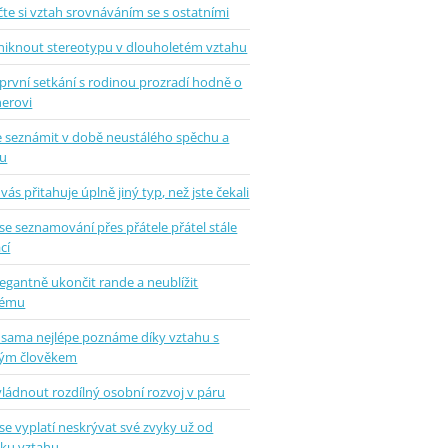
te si vztah srovnáváním se s ostatními
uniknout stereotypu v dlouholetém vztahu
první setkání s rodinou prozradí hodně o
nerovi
se seznámit v době neustálého spěchu a
u
vás přitahuje úplně jiný typ, než jste čekali
se seznamování přes přátele přátel stále
cí
legantně ukončit rande a neublížit
hému
 sama nejlépe poznáme díky vztahu s
ým člověkem
vládnout rozdílný osobní rozvoj v páru
se vyplatí neskrývat své zvyky už od
tku vztahu