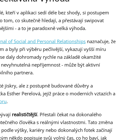
dé, kteří v aplikaci sedí déle bez shody, si postupem
 o tom, co skutečně hledají, a přestávají swipovat
nějšími - a to je paradoxně velká výhoda.
rnal of Social and Personal Relationships
naznačuje, že
ím a byly při výběru pečlivější, vykazují vyšší míru
é se daly dohromady rychle na základě okamžité
jen nevyhnutelná nepříjemnost - může být aktivní
ilního partnera.
té jiskry, ale z postupně budované důvěry a
ka Esther Perelová, jejíž práce o moderních vztazích a
boru
.
bývají
realističtější
. Přestali čekat na dokonalého
kutečného člověka s reálnými vlastnostmi. Tato změna
ní podle výšky, kariéry nebo dokonalých fotek začínají
kým někdo popisuje svůj volný čas, co ho baví, jak