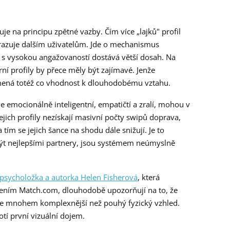
je na principu zpětné vazby. Čím více „lajků" profil
brazuje dalším uživatelům. Jde o mechanismus
 s vysokou angažovaností dostává větší dosah. Na
ní profily by přece měly být zajímavé. Jenže
mená totéž co vhodnost k dlouhodobému vztahu.
le emocionálně inteligentní, empatičtí a zralí, mohou v
ich profily nezískají masivní počty swipů doprava,
tím se jejich šance na shodu dále snižují. Je to
 být nejlepšími partnery, jsou systémem neúmyslně
psycholožka a autorka Helen Fisherová
, která
ním Match.com, dlouhodobě upozorňují na to, že
 je mnohem komplexnější než pouhý fyzický vzhled.
tí první vizuální dojem.