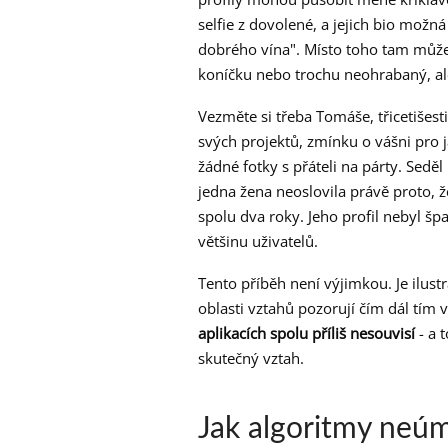
selfie z dovolené, a jejich bio možn
dobrého vína". Místo toho tam můž
koníčku nebo trochu neohrabaný, al
Vezměte si třeba Tomáše, třicetišest
svých projektů, zmínku o vášni pro j
žádné fotky s přáteli na párty. Seděl
jedna žena neoslovila právě proto, že
spolu dva roky. Jeho profil nebyl špa
většinu uživatelů.
Tento příběh není výjimkou. Je ilust
oblasti vztahů pozorují čím dál tím v
aplikacích spolu příliš nesouvisí
- a 
skutečný vztah.
Jak algoritmy neúmy