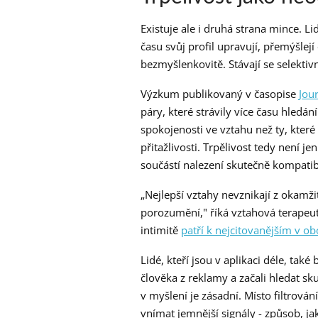
Existuje ale i druhá strana mince. Li
času svůj profil upravují, přemýšlejí
bezmyšlenkovitě. Stávají se selektiv
Výzkum publikovaný v časopise
Jou
páry, které strávily více času hledán
spokojenosti ve vztahu než ty, kter
přitažlivosti. Trpělivost tedy není 
součástí nalezení skutečně kompatib
„Nejlepší vztahy nevznikají z okamži
porozumění," říká vztahová terapeut
intimitě
patří k nejcitovanějším v o
Lidé, kteří jsou v aplikaci déle, také 
člověka z reklamy a začali hledat s
v myšlení je zásadní. Místo filtrová
vnímat jemnější signály - způsob, ja