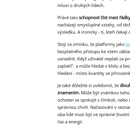
mluví o druhých lidech.
Právě tato
schopnost číst mezi řádk
nacházejí smysluplné vztahy, od těch
výsledku. A ironicky - ti, kteří čekají
Stojí za zmínku, že platformy jako
Ji
bezplatného přístupu ke všem zákl
usnadnit. Když uživatel neplatí za p
zaplatil", a může hledat v klidu a 
hledání - místo kvantity se přirozeně
Je také důležité si uvědomit, že
dlou
znamením.
Může být známkou toho, 
ochoten se spokojit s čímkoli, nebo 
správnou chvíli. Načasování v seznam
oba lidé musí být ve správné životní
čas a energii.