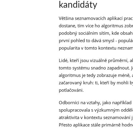
kandidáty
Většina seznamovacích aplikací pracu
dostane, tím více ho algoritmus zo
podobný sociálním sítím, kde obsah
první pohled to dává smysl - populár
popularita v tomto kontextu nezna
Lidé, kteří jsou vizuálně průměrní, a
tomto systému snadno zapadnout. Jej
algoritmus je tedy zobrazuje méně, a 
začarovaný kruh: ti, kteří by mohli
potlačováni.
Odborníci na vztahy, jako například
spolupracovala s výzkumným odděle
atraktivita v kontextu seznamování
Přesto aplikace stále primárně hodno