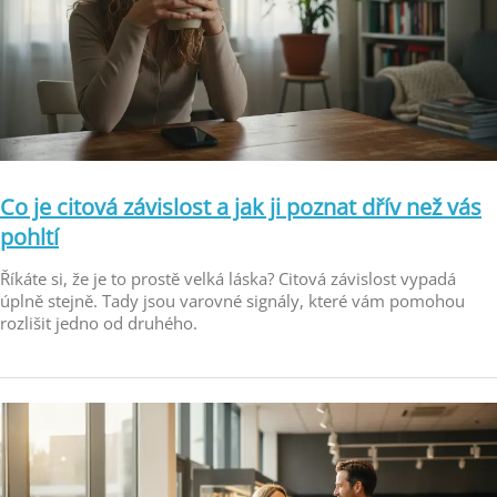
Co je citová závislost a jak ji poznat dřív než vás
pohltí
Říkáte si, že je to prostě velká láska? Citová závislost vypadá
úplně stejně. Tady jsou varovné signály, které vám pomohou
rozlišit jedno od druhého.