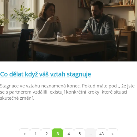
Co dělat když váš vztah stagnuje
Stagnace ve vztahu neznamená konec. Pokud máte pocit, že jste
se s partnerem vzdálili, existují konkrétní kroky, které situaci
skutečně změní.
«
1
2
3
4
5
...
43
»