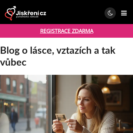
REGISTRACE ZDARMA
Blog o lásce, vztazích a tak
vůbec