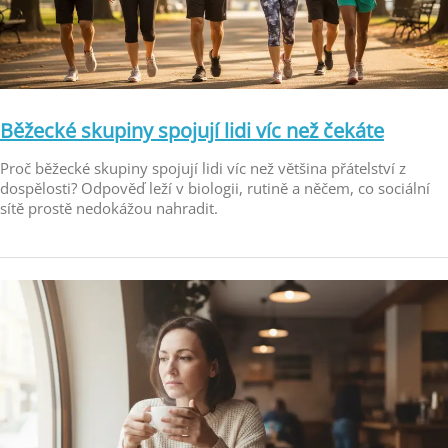
Běžecké skupiny spojují lidi víc než čekáte
Proč běžecké skupiny spojují lidi víc než většina přátelství z
dospělosti? Odpověď leží v biologii, rutině a něčem, co sociální
sítě prostě nedokážou nahradit.