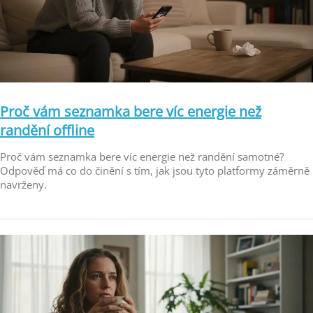
Proč vám seznamka bere víc energie než
randění offline
Proč vám seznamka bere víc energie než randění samotné?
Odpověď má co do činění s tím, jak jsou tyto platformy záměrně
navrženy.