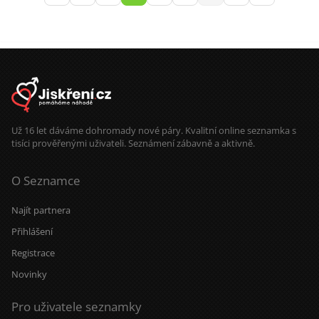
Už 16 let dáváme dohromady nové páry. Kvalitní online seznamka s
tisíci prověřenými uživateli. Seznámení zábavně a aktivně.
O Seznamce
Najít partnera
Přihlášení
Registrace
Novinky
Pro uživatele seznamky