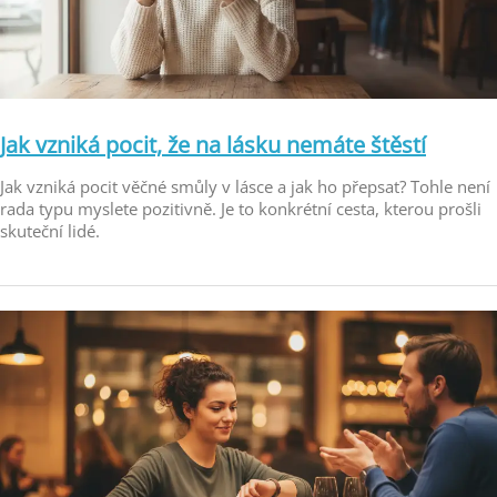
Jak vzniká pocit, že na lásku nemáte štěstí
Jak vzniká pocit věčné smůly v lásce a jak ho přepsat? Tohle není
rada typu myslete pozitivně. Je to konkrétní cesta, kterou prošli
skuteční lidé.