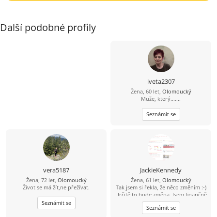
Další podobné profily
iveta2307
Žena, 60 let,
Olomoucký
Muže, který.......
Seznámit se
vera5187
JackieKennedy
Žena, 72 let,
Olomoucký
Žena, 61 let,
Olomoucký
Život se má žít,ne přežívat.
Tak jsem si řekla, že něco změním :-)
Určitě to bude změna. Jsem finančně
nezávislá, ale takový kamarád na
Seznámit se
Seznámit se
slunce i do deště by mohl být fajn :-)
Jsem pěkná , ne pro každého...Mám