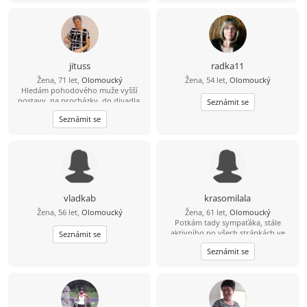
tři syny a dva vnuky, pořád slyším,
že chlap bude pro mě to nejlepší, co
mám mít, tak třeba mají synové
pravdu :-) Dělám to i pro sebe,, mám
ráda život na pohodu, ale pohodlná
nejsem, mám fenku Jackii a patří do
jituss
radka11
rodiny,:-)
Žena, 71 let,
Olomoucký
Žena, 54 let,
Olomoucký
Hledám pohodového muže vyšší
postavy, na procházky, do divadla,
Seznámit se
na koncerty, výlety na kole
Seznámit se
vladkab
krasomilala
Žena, 56 let,
Olomoucký
Žena, 61 let,
Olomoucký
Potkám tady sympaťáka, stále
aktivního po všech stránkách ve
Seznámit se
věku 59-64 let nad 182 cm?
Seznámit se