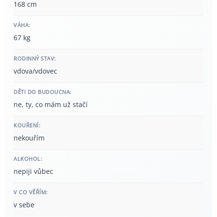
168 cm
VÁHA:
67 kg
RODINNÝ STAV:
vdova/vdovec
DĚTI DO BUDOUCNA:
ne, ty, co mám už stačí
KOUŘENÍ:
nekouřím
ALKOHOL:
nepiji vůbec
V CO VĚŘÍM:
v sebe