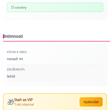
country
Intimnosti
VZTAH K SEXU:
nevadí mi
ZKUŠENOSTI:
letité
🎁
Staň se VIP
Vyzkoušet
7 dní zdarma!