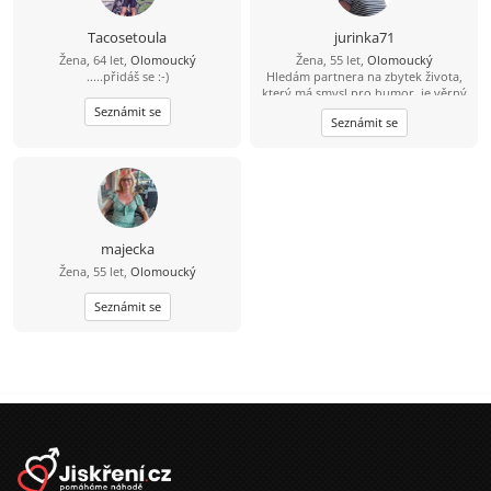
Tacosetoula
jurinka71
Žena, 64 let,
Olomoucký
Žena, 55 let,
Olomoucký
.....přidáš se :-)
Hledám partnera na zbytek života,
který má smysl pro humor, je věrný
a spolehlivý.
Seznámit se
Seznámit se
majecka
Žena, 55 let,
Olomoucký
Seznámit se