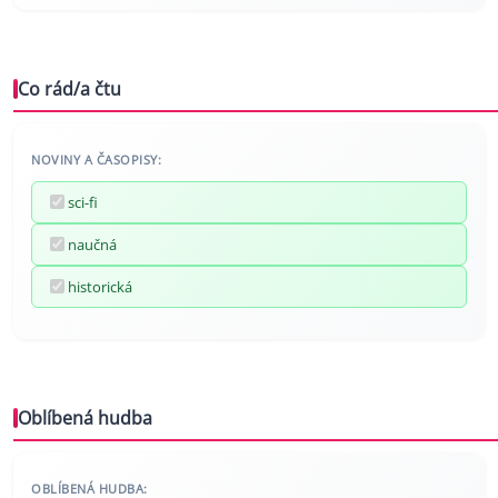
Co rád/a čtu
NOVINY A ČASOPISY:
sci-fi
naučná
historická
Oblíbená hudba
OBLÍBENÁ HUDBA: