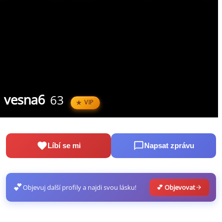
vesna6
63
VIP
Líbí se mi
Napsat zprávu
💕
Objevuj další profily a najdi svou lásku!
💕 Objevovat