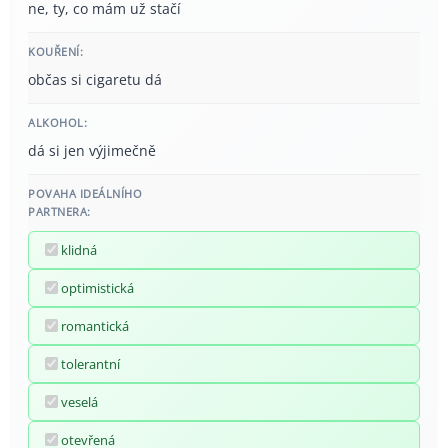
ne, ty, co mám už stačí
KOUŘENÍ:
občas si cigaretu dá
ALKOHOL:
dá si jen výjimečně
POVAHA IDEÁLNÍHO
PARTNERA:
klidná
optimistická
romantická
tolerantní
veselá
otevřená