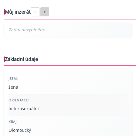
Můj inzerát
<
>
Základní údaje
JSEM:
žena
ORIENTACE:
heterosexuální
KRAJ:
Olomoucký