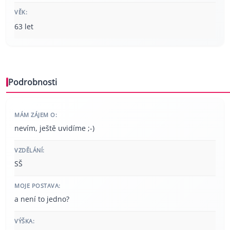
VĚK:
63 let
Podrobnosti
MÁM ZÁJEM O:
nevím, ještě uvidíme ;-)
VZDĚLÁNÍ:
SŠ
MOJE POSTAVA:
a není to jedno?
VÝŠKA: