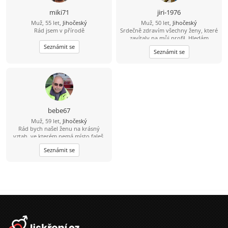
miki71
jiri-1976
Muž, 55 let,
Jihočeský
Muž, 50 let,
Jihočeský
Rád jsem v přírodě
Srdečně zdravím všechny ženy, které
zavítaly na můj profil. Hledám
pohodovou ženu, která pečuje o své
Seznámit se
Seznámit se
tělo i duši, žije vědomě a aktivně.
Jsem člověk, který ví, že hledá jednu
z tisíce - tu, se kterou si budeme
ladit myšlením i životním stylem.
Miluju přírodu, zvířata a výlety tam,
kde je ticho, čerstvý vzduch a pěkný
výhled do krajiny. Východy i západy
slunce jsou pro mě malý rituál. Rád
bebe67
spím někdy pod širákem u jezer, řek
Muž, 59 let,
Jihočeský
a lesních pramenů. Občas chodím
Rád bych našel ženu na krásný
bosky - i přes žhavé uhlíky. A hotel s
vztah, ve kterém nemá místo faleš.
bazénem? Ten si taky užiju. Už přes
Ženu které bych mohl věřit.
deset let si peču kváskový žitný
Seznámit se
chleba. Naučil mě, že dobré věci
potřebují čas. Mouku mám ze mlejna
a sůl je pro mě nad zlato. Třtinový
cukr mám doma jen pro návštěvy.
Roky nesladím - mám sladký život a
med od pana včelaře/kamaráda.
Zmrzlinu si občas rád dám. Ocením
partnerku, která má podobnou
energii. A když se naše cesty
protnou, vezmu to jako znamení, že