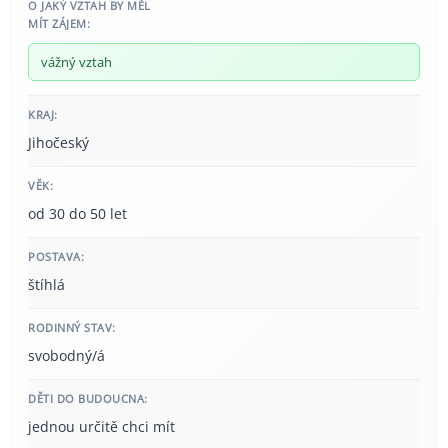
O JAKÝ VZTAH BY MĚL
MÍT ZÁJEM:
vážný vztah
KRAJ:
Jihočeský
VĚK:
od 30 do 50 let
POSTAVA:
štíhlá
RODINNÝ STAV:
svobodný/á
DĚTI DO BUDOUCNA:
jednou určitě chci mít