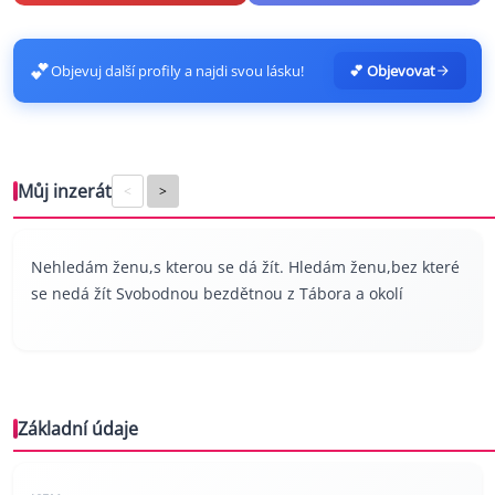
💕
Objevuj další profily a najdi svou lásku!
💕 Objevovat
Můj inzerát
<
>
Nehledám ženu,s kterou se dá žít. Hledám ženu,bez které
se nedá žít Svobodnou bezdětnou z Tábora a okolí
Základní údaje