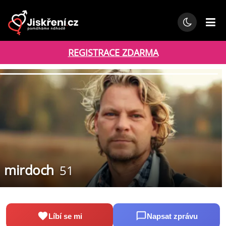
REGISTRACE ZDARMA
mirdoch
51
Líbí se mi
Napsat zprávu