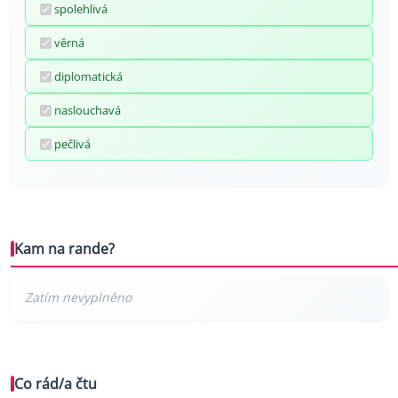
spolehlivá
věrná
diplomatická
naslouchavá
pečlivá
Kam na rande?
Co rád/a čtu