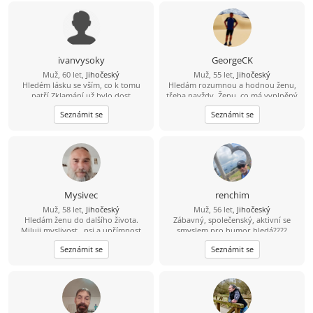
ivanvysoky
GeorgeCK
Muž, 60 let,
Jihočeský
Muž, 55 let,
Jihočeský
Hledém lásku se vším, co k tomu
Hledám rozumnou a hodnou ženu,
patří.Zklamání už bylo dost
třeba navždy. Ženu, co má vyplněný
celý profil. I negativní odpověď je
Seznámit se
Seznámit se
lepší než fucking mlčení.
Mysivec
renchim
Muž, 58 let,
Jihočeský
Muž, 56 let,
Jihočeský
Hledám ženu do dalšího života.
Zábavný, společenský, aktivní se
Miluji myslivost , psi a upřímnost
smyslem pro humor hledá????
Najdu????
Seznámit se
Seznámit se