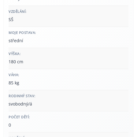
VZDĚLÁNÍ:
SŠ
MOJE POSTAVA:
střední
VÝŠKA:
180 cm
VÁHA:
85 kg
RODINNÝ STAV:
svobodný/á
POČET DĚTÍ:
0