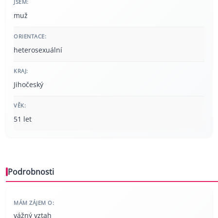
JSEM:
muž
ORIENTACE:
heterosexuální
KRAJ:
Jihočeský
VĚK:
51 let
Podrobnosti
MÁM ZÁJEM O:
vážný vztah