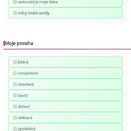
cestování je moje láska
miluji české seriály
Moje povaha
klidná
romantická
otevřená
bavící
aktivní
obětavá
spolehlivá