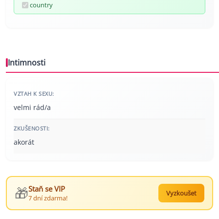
country
Intimnosti
VZTAH K SEXU:
velmi rád/a
ZKUŠENOSTI:
akorát
🎁
Staň se VIP
Vyzkoušet
7 dní zdarma!