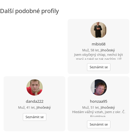
Další podobné profily
mibis68
Muž, 58 let,
Jihočeský
Jsem obyčejný chlap, nechci být
starý a také se tak necítím. Už
dlouho jsem někomu neřekl
Seznámit se
"miláčku, lásko". Chtěl bych poznat
spíše štíhlou ženu, která by to chtěla
slyšet a které bych stál za to, abych
to i já slyšel iod ní. Jinak dílna,
zahrádka, dům, kolo, voda,
houbaření, cross golf, trochu tanec,
hudba, atd.
danda222
honzaa95
Muž, 41 let,
Jihočeský
Muž, 51 let,
Jihočeský
Hledám vážný vztah, jsem z okr. Č.
Krumlova,.
Seznámit se
Seznámit se