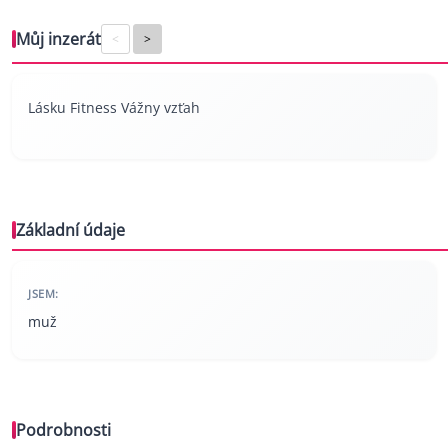
Můj inzerát
<
>
Lásku Fitness Vážny vzťah
Základní údaje
JSEM:
muž
Podrobnosti