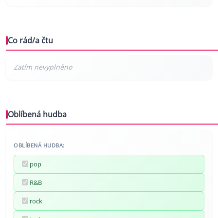
Co rád/a čtu
Oblíbená hudba
OBLÍBENÁ HUDBA:
pop
R&B
rock