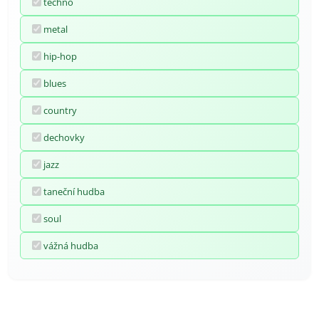
techno
metal
hip-hop
blues
country
dechovky
jazz
taneční hudba
soul
vážná hudba