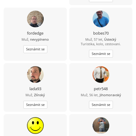
fordedge
bobes70
Muž,
nevyplneno
Muž, 57 let,
Ústecký
Turistika, kolo, cestovani.
Seznámit se
Seznámit se
lada93
petr548
Muž,
Zlínský
Muž, 56 let,
Jihomoravský
Seznámit se
Seznámit se