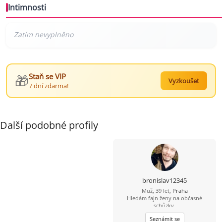
Intimnosti
🎁
Staň se VIP
Vyzkoušet
7 dní zdarma!
Další podobné profily
bronislav12345
Muž, 39 let,
Praha
Hledám fajn ženy na občasné
schůzky.
Seznámit se