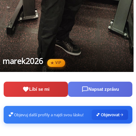
marek2026
VIP
Líbí se mi
Napsat zprávu
💕
Objevuj další profily a najdi svou lásku!
💕 Objevovat