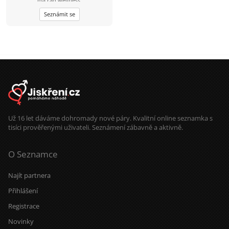
ma rád wellness.
Seznámit se
Už 16 let dáváme dohromady nové páry. Kvalitní online seznamka s
tisíci prověřenými uživateli. Seznámení zábavně a aktivně.
O Seznamce
Najít partnera
Přihlášení
Registrace
Novinky