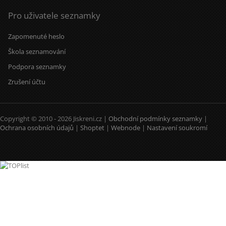
Pro uživatele seznamky
Zapomenuté heslo
Škola seznamování
Podpora seznamky
Zrušení účtu
Copyright © 2010 - 2026 Jiskreni.cz |
Obchodní podmínky seznamky
|
Ochrana osobních údajů
|
Shoptet
|
Webnode
|
Nastavení soukromí