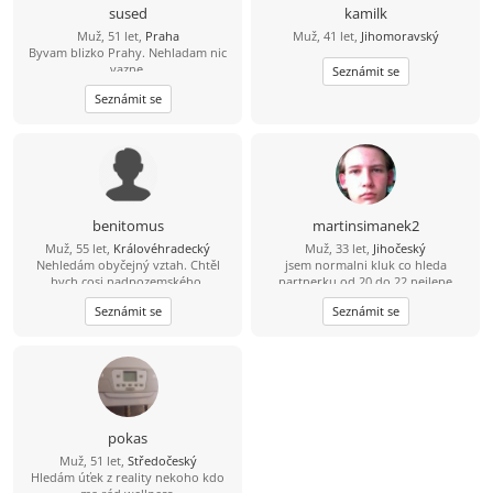
sused
kamilk
Muž, 51 let,
Praha
Muž, 41 let,
Jihomoravský
Byvam blizko Prahy. Nehladam nic
vazne.
Seznámit se
Seznámit se
benitomus
martinsimanek2
Muž, 55 let,
Královéhradecký
Muž, 33 let,
Jihočeský
Nehledám obyčejný vztah. Chtěl
jsem normalni kluk co hleda
bych cosi nadpozemského,
partnerku od 20 do 22 nejlepe
výjimečného, ne šedivého a
Seznámit se
Seznámit se
zbytečného.
pokas
Muž, 51 let,
Středočeský
Hledám úťek z reality nekoho kdo