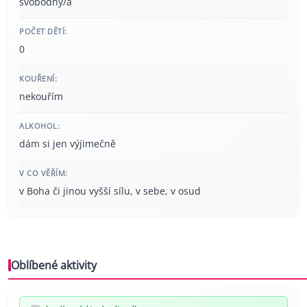
svobodný/á
POČET DĚTÍ:
0
KOUŘENÍ:
nekouřím
ALKOHOL:
dám si jen výjimečně
V CO VĚŘÍM:
v Boha či jinou vyšší sílu, v sebe, v osud
Oblíbené aktivity