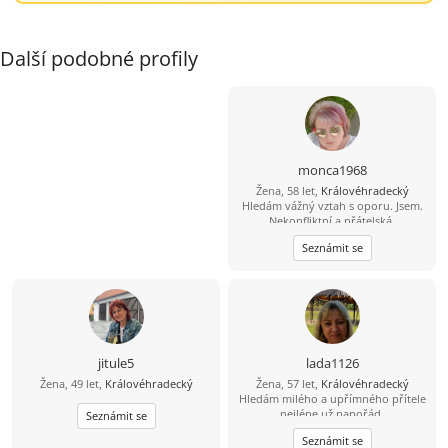
Další podobné profily
monca1968
Žena, 58 let,
Královéhradecký
Hledám vážný vztah s oporu. Jsem.
Nekonfliktní a přátelská.
Seznámit se
jitule5
lada1126
Žena, 49 let,
Královéhradecký
Žena, 57 let,
Královéhradecký
Hledám milého a upřímného přítele
nejlépe už napořád.
Seznámit se
Seznámit se