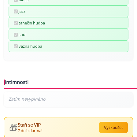
jazz
taneční hudba
soul
vážná hudba
Intimnosti
🎁
Staň se VIP
Vyzkoušet
7 dní zdarma!