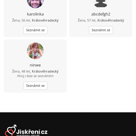
radost. Hledám vyrovnaného,
pohodového muže, který si umí
udělat legraci, ale ví i kdy být vážný.
karolinka
abcdefgh2
Smysl pro humor a laskavost jsou
Žena, 56 let,
Královéhradecký
Žena, 57 let,
Královéhradecký
pro mě důležité. Pokud toužíš po
blízkosti, sdílení a opravdovém
Seznámit se
vztahu, napiš.
Seznámit se
ninwe
Žena, 48 let,
Královéhradecký
Ahoj ráda se seznámím
Seznámit se