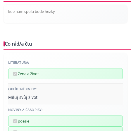
kde nám spolu bude hezky
Co rád/a čtu
LITERATURA:
Žena a Život
OBLÍBENÉ KNIHY:
Miluj svůj život
NOVINY A ČASOPISY:
poezie