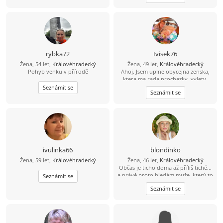
rybka72
Ivisek76
Žena, 54 let,
Královéhradecký
Žena, 49 let,
Královéhradecký
Pohyb venku v přírodě
Ahoj. Jsem uplne obycejna zenska,
ktera ma rada prochazky, vylety,
deti a spoustu dalsiho. Zivot se se
Seznámit se
Seznámit se
mnou zrovna nemazlil, tak uz trochu
pochybuju, jestli je nekde muz, ktery
by chtel stravit se mnou treba i
zbytek zivota. Taky ti chybi chvile s
blizkou osobou, nemas se s kym
smat nebo se ke komu choulit, kdyz
je ti smutno? Tak se ozvy. Deti
nejsou prekazkou, naopak
ivulinka66
blondinko
Žena, 59 let,
Královéhradecký
Žena, 46 let,
Královéhradecký
Občas je ticho doma až příliš tiché...
a právě proto hledám muže, který to
Seznámit se
má podobně. Jsem svobodná, sama,
Seznámit se
ale připravená to změnit. Věřím, že
ve dvou je život krásnější i obyčejný
den může být výjimečný, když ho
trávíš s tím pravým. Miluji přírodu,
zvířata a věci, které přinášejí klid a