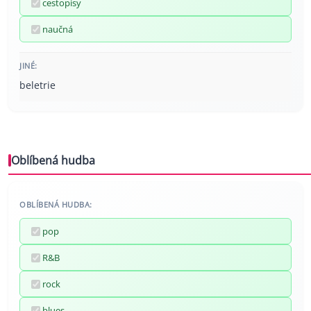
cestopisy
naučná
JINÉ:
beletrie
Oblíbená hudba
OBLÍBENÁ HUDBA:
pop
R&B
rock
blues