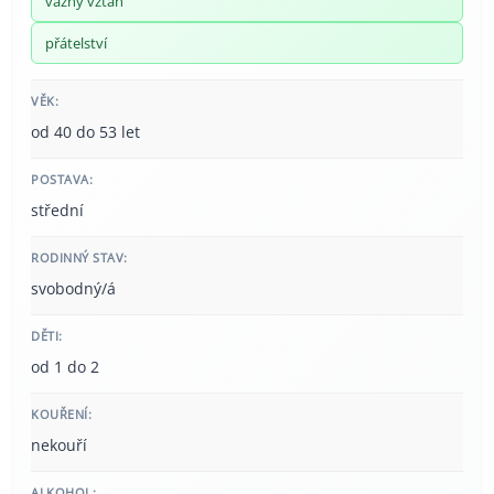
vážný vztah
přátelství
VĚK:
od 40 do 53 let
POSTAVA:
střední
RODINNÝ STAV:
svobodný/á
DĚTI:
od 1 do 2
KOUŘENÍ:
nekouří
ALKOHOL: