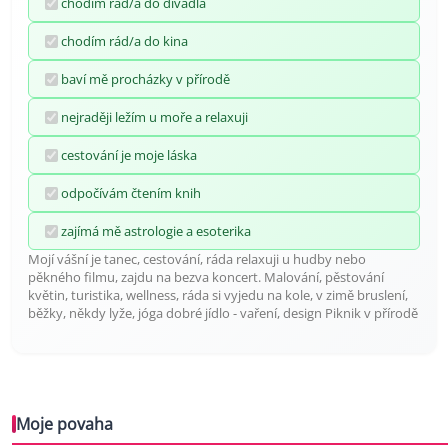
chodím rád/a do divadla
chodím rád/a do kina
baví mě procházky v přírodě
nejraději ležím u moře a relaxuji
cestování je moje láska
odpočívám čtením knih
zajímá mě astrologie a esoterika
Mojí vášní je tanec, cestování, ráda relaxuji u hudby nebo
pěkného filmu, zajdu na bezva koncert. Malování, pěstování
květin, turistika, wellness, ráda si vyjedu na kole, v zimě bruslení,
běžky, někdy lyže, jóga dobré jídlo - vaření, design Piknik v přírodě
Moje povaha