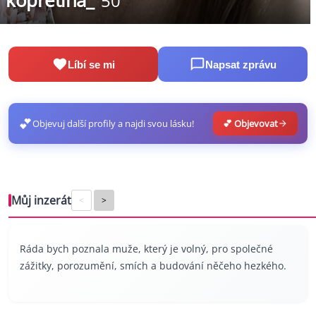
kopretina_
50
Líbí se mi
Napsat zprávu
💕
Objevuj další profily a najdi svou lásku!
💕 Objevovat
Můj inzerát
<
>
Ráda bych poznala muže, který je volný, pro společné
zážitky, porozumění, smích a budování něčeho hezkého.