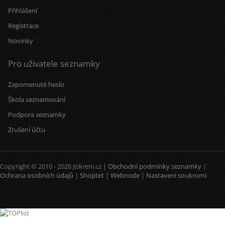
Přihlášení
Registrace
Novinky
Pro uživatele seznamky
Zapomenuté heslo
Škola seznamování
Podpora seznamky
Zrušení účtu
Copyright © 2010 - 2026 Jiskreni.cz |
Obchodní podmínky seznamky
|
Ochrana osobních údajů
|
Shoptet
|
Webnode
|
Nastavení soukromí