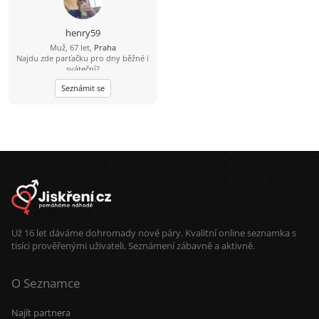
henry59
Muž, 67 let,
Praha
Najdu zde parťačku pro dny běžné i
sváteční?
Seznámit se
Už 16 let dáváme dohromady nové páry. Kvalitní online seznamka s
tisíci prověřenými uživateli. Seznámení zábavně a aktivně.
O Seznamce
Najít partnera