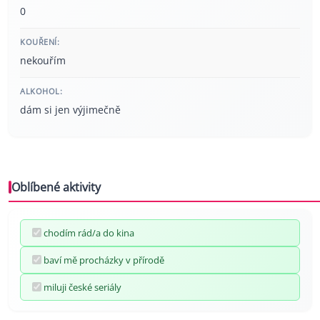
0
KOUŘENÍ:
nekouřím
ALKOHOL:
dám si jen výjimečně
Oblíbené aktivity
chodím rád/a do kina
baví mě procházky v přírodě
miluji české seriály