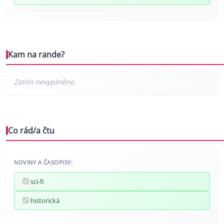
Kam na rande?
Co rád/a čtu
NOVINY A ČASOPISY:
sci-fi
historická