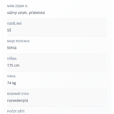
MÁM ZÁJEM O:
vážný vztah, přátelství
VZDĚLÁNÍ:
SŠ
MOJE POSTAVA:
štíhlá
VÝŠKA:
175 cm
VÁHA:
74 kg
RODINNÝ STAV:
rozvedený/á
POČET DĚTÍ: