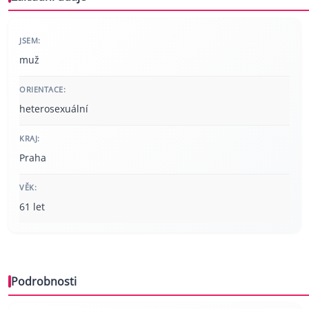
JSEM:
muž
ORIENTACE:
heterosexuální
KRAJ:
Praha
VĚK:
61 let
Podrobnosti