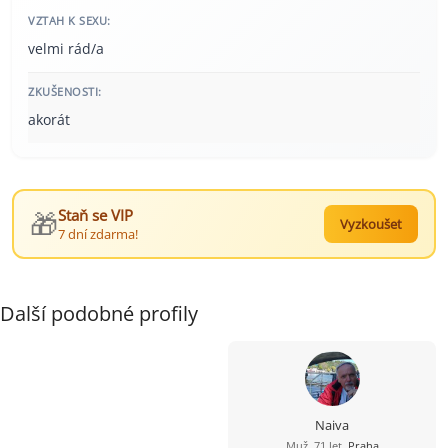
VZTAH K SEXU:
velmi rád/a
ZKUŠENOSTI:
akorát
🎁
Staň se VIP
Vyzkoušet
7 dní zdarma!
Další podobné profily
Naiva
Muž, 71 let,
Praha