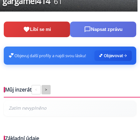
gargamel414
61
Líbí se mi
Napsat zprávu
💕
Objevuj další profily a najdi svou lásku!
💕 Objevovat
Můj inzerát
<
>
Základní údaje