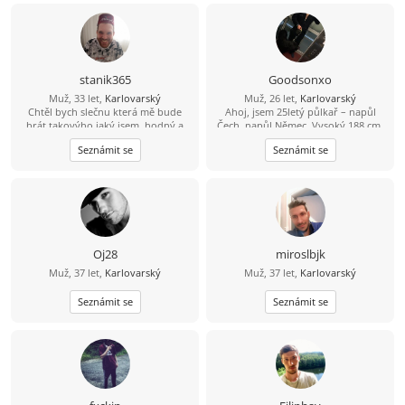
stanik365
Goodsonxo
Muž, 33 let,
Karlovarský
Muž, 26 let,
Karlovarský
Chtěl bych slečnu která mě bude
Ahoj, jsem 25letý půlkař – napůl
brát takovýho jaký jsem, hodný a
Čech, napůl Němec. Vysoký 188 cm,
romantický a věrný a přátelský, jo a
86 kg. Rád beru ženu na příjemnou
Seznámit se
Seznámit se
ještě která by chtěla ještě se mnou
večeři do restaurace a pak na dezert
pět dětí.
domů. Hledám zralé, sympatické
ženy na hezké chvíle. Napiš mi,
pokud tě to zajímá.
Oj28
miroslbjk
Muž, 37 let,
Karlovarský
Muž, 37 let,
Karlovarský
Seznámit se
Seznámit se