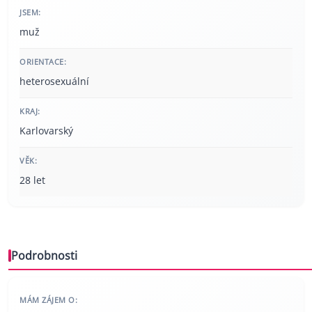
JSEM:
muž
ORIENTACE:
heterosexuální
KRAJ:
Karlovarský
VĚK:
28 let
Podrobnosti
MÁM ZÁJEM O: