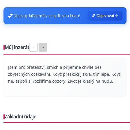
💕
Objevuj další profily a najdi svou lásku!
💕 Objevovat
Můj inzerát
<
>
Jsem pro přátelství, smích a příjemné chvíle bez
zbytečných očekávání. Když přeskočí jiskra, tím lépe. Když
ne, aspoň si rozšíříme obzory. Život je krátký na nudu.
Základní údaje