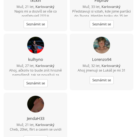
fxckin
Filiphav
Muž, 21 let,
Karlovarský
Muž, 33 let,
Karlovarský
Napis mi a dozvíš se vše co
Představuji si vztah, kde jsme parťáci
potřebuješ ????☺️
do života. Hledám holku do 35 let,
která nechce jen přežívat, ale má
Seznámit se
Seznámit se
chuť se mnou plnit sny. Jsem
pracovitý chlap, baví mě tvořit,
práce se dřevem a rád vidím
výsledky své práce. Mým snem je
koupit pozemek, postavit si vlastní
místo pro život a společně budovat
domov, na který budeme
pyšní.Nehledám dokonalost ani
kulhyno
Lorenzo94
dobrodružství na jednu noc. Hledám
Muž, 27 let,
Karlovarský
Muž, 32 let,
Karlovarský
ženu, která má srdce na správném
Ahoj, ačkoliv to bude znít hrozně
Ahoj jmenuji se Lukáš je mi 31
místě, umí se smát, nebojí se přiložit
namyšleně, tak se považuji za
ruku k dílu a chce vedle sebe chlapa,
opravdu ojedinělou výjimku mezi
na kterého se může spolehnout.Jestli
Seznámit se
Seznámit se
ostatními prosťáčky tady, kombinace
věříš, že nejhezčí věci vznikají
humoru, inteligence a kreativity co
společně, možná hledáme právě
tu asi nenajdeš ???? Ig kdyžtak zde,
jeden druhého.
ať si můžeš udělat obrázek:-)
_kulhavej
JendaH33
Muž, 21 let,
Karlovarský
Cheb, 20let, flirt a casem se uvidi