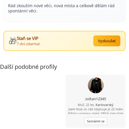
Rád zkouším nové věci, nová místa a celkově dělám rád
spontánní věci.
🎁
Staň se VIP
Vyzkoušet
7 dní zdarma!
Další podobné profily
zoltan12345
Muž, 22 let,
Karlovarský
Jsem kluk co rád objevuje je 22 mám
štíhlou postavu mám 180ch tam dole
to můžeš zjistit Chci ženu citu bude
Seznámit se
brát vážně i když mám rád úchylne
správy jsem zadák