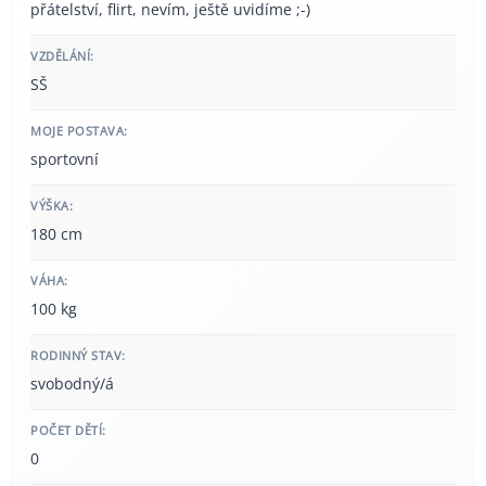
přátelství, flirt, nevím, ještě uvidíme ;-)
VZDĚLÁNÍ:
SŠ
MOJE POSTAVA:
sportovní
VÝŠKA:
180 cm
VÁHA:
100 kg
RODINNÝ STAV:
svobodný/á
POČET DĚTÍ:
0