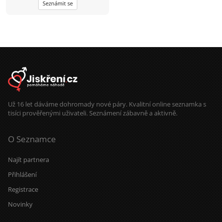
Seznámit se
Už 16 let dáváme dohromady nové páry. Kvalitní online seznamka s
tisíci prověřenými uživateli. Seznámení zábavně a aktivně.
O Seznamce
Najít partnera
Přihlášení
Registrace
Novinky