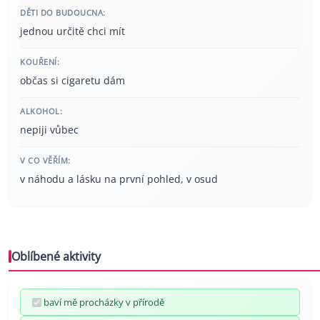
DĚTI DO BUDOUCNA:
jednou určitě chci mít
KOUŘENÍ:
občas si cigaretu dám
ALKOHOL:
nepiji vůbec
V CO VĚŘÍM:
v náhodu a lásku na první pohled, v osud
Oblíbené aktivity
baví mě procházky v přírodě