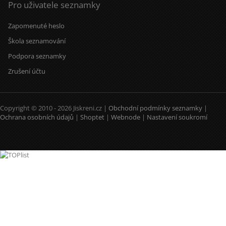
Pro uživatele seznamky
Zapomenuté heslo
Škola seznamování
Podpora seznamky
Zrušení účtu
Copyright © 2010 - 2026 Jiskreni.cz |
Obchodní podmínky seznamky
|
Ochrana osobních údajů
|
Shoptet
|
Webnode
|
Nastavení soukromí