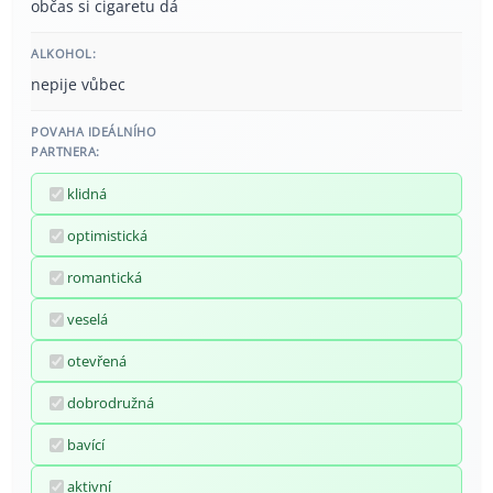
občas si cigaretu dá
ALKOHOL:
nepije vůbec
POVAHA IDEÁLNÍHO
PARTNERA:
klidná
optimistická
romantická
veselá
otevřená
dobrodružná
bavící
aktivní