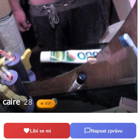
caire
28
VIP
Líbí se mi
Napsat zprávu