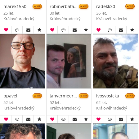
marek1550
robinvrbata17
radekk30
VIP
VIP
VIP
25 let,
30 let,
36 let,
Královéhradecký
Královéhradecký
Královéhradecký
ppavel
janvermeer74
ivosvosicka
VIP
VIP
VIP
52 let,
52 let,
62 let,
Královéhradecký
Královéhradecký
Královéhradecký