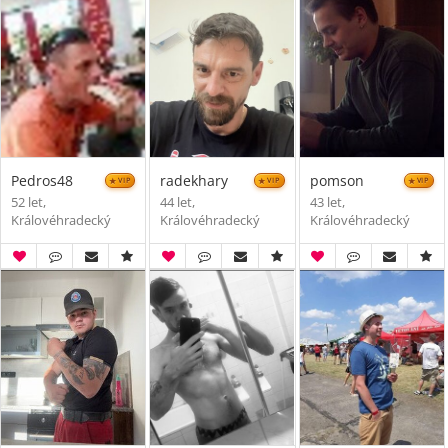
Pedros48
radekhary
pomson
VIP
VIP
VIP
52 let,
44 let,
43 let,
Královéhradecký
Královéhradecký
Královéhradecký