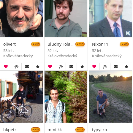
olivert
BludnyHolandan
Nixon11
VIP
VIP
VIP
53 let,
52 let,
52 let,
Královéhradecký
Královéhradecký
Královéhradecký
hkpetr
mmiikk
typycko
VIP
VIP