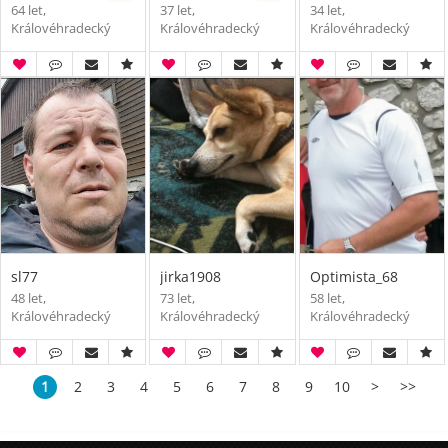
64 let,
37 let,
34 let,
Královéhradecký
Královéhradecký
Královéhradecký
sl77
jirka1908
Optimista_68
48 let,
73 let,
58 let,
Královéhradecký
Královéhradecký
Královéhradecký
1
2
3
4
5
6
7
8
9
10
>
>>