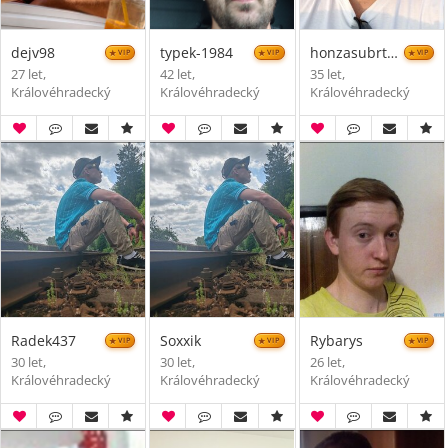
dejv98
typek-1984
honzasubrt001
VIP
VIP
VIP
27 let,
42 let,
35 let,
Královéhradecký
Královéhradecký
Královéhradecký
Radek437
Soxxik
Rybarys
VIP
VIP
VIP
30 let,
30 let,
26 let,
Královéhradecký
Královéhradecký
Královéhradecký