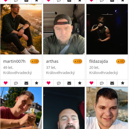
martin007h
arthas
fildazajda
VIP
VIP
VIP
49 let,
37 let,
20 let,
Královéhradecký
Královéhradecký
Královéhradecký