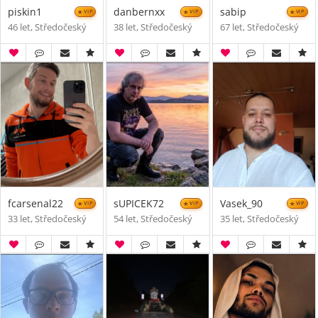
piskin1
danbernxx
sabip
VIP
VIP
VIP
46 let, Středočeský
38 let, Středočeský
67 let, Středočeský
fcarsenal22
sUPICEK72
Vasek_90
VIP
VIP
VIP
33 let, Středočeský
54 let, Středočeský
35 let, Středočeský