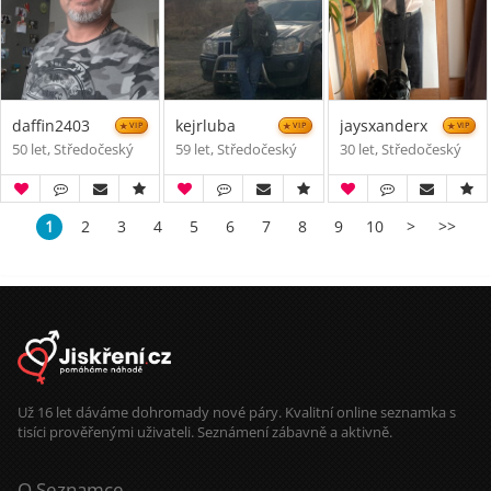
daffin2403
kejrluba
jaysxanderx
VIP
VIP
VIP
50 let, Středočeský
59 let, Středočeský
30 let, Středočeský
1
2
3
4
5
6
7
8
9
10
>
>>
Už 16 let dáváme dohromady nové páry. Kvalitní online seznamka s
tisíci prověřenými uživateli. Seznámení zábavně a aktivně.
O Seznamce