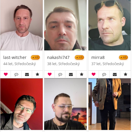
last-witcher
nakashi747
mirra8
VIP
VIP
VIP
44 let, Středočeský
38 let, Středočeský
37 let, Středočeský