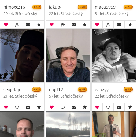
nimoxcz16
jakub-
maca5959
VIP
VIP
VIP
29 let, Středočeský
22 let, Středočeský
31 let, Středočeský
sexjefajn
najd12
eaazyy
VIP
VIP
VIP
21 let, Středočeský
57 let, Středočeský
22 let, Středočeský