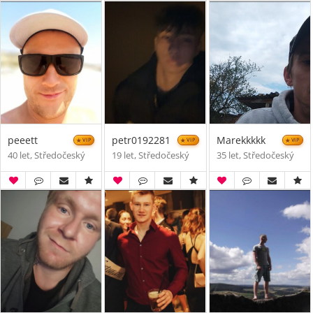
peeett
petr0192281
Marekkkkk
VIP
VIP
VIP
40 let, Středočeský
19 let, Středočeský
35 let, Středočeský