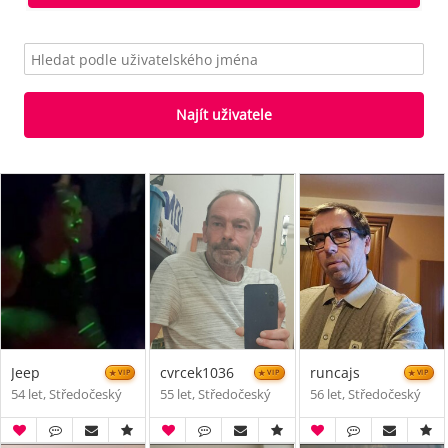
Najít uživatele
Jeep
cvrcek1036
runcajs
VIP
VIP
VIP
54 let, Středočeský
55 let, Středočeský
56 let, Středočeský