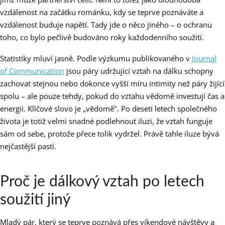
vzdálenost na začátku románku, kdy se teprve poznáváte a
vzdálenost buduje napětí. Tady jde o něco jiného – o ochranu
toho, co bylo pečlivě budováno roky každodenního soužití.
Statistiky mluví jasně. Podle výzkumu publikovaného v
Journal
of Communication
jsou páry udržující vztah na dálku schopny
zachovat stejnou nebo dokonce vyšší míru intimity než páry žijící
spolu – ale pouze tehdy, pokud do vztahu vědomě investují čas a
energii. Klíčové slovo je „vědomě". Po deseti letech společného
života je totiž velmi snadné podlehnout iluzi, že vztah funguje
sám od sebe, protože přece tolik vydržel. Právě tahle iluze bývá
nejčastější pastí.
Proč je dálkový vztah po letech
soužití jiný
Mladý pár, který se teprve poznává přes víkendové návštěvy a