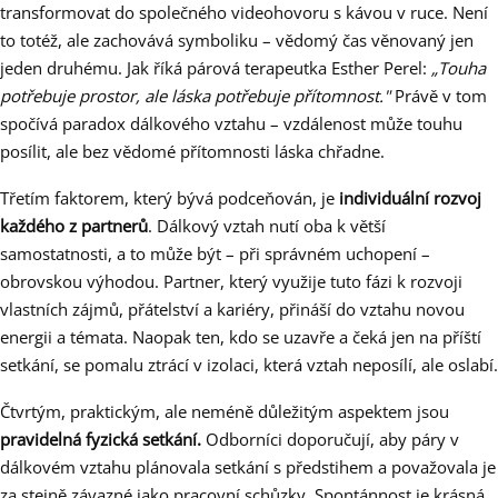
transformovat do společného videohovoru s kávou v ruce. Není
to totéž, ale zachovává symboliku – vědomý čas věnovaný jen
jeden druhému. Jak říká párová terapeutka Esther Perel:
„Touha
potřebuje prostor, ale láska potřebuje přítomnost."
Právě v tom
spočívá paradox dálkového vztahu – vzdálenost může touhu
posílit, ale bez vědomé přítomnosti láska chřadne.
Třetím faktorem, který bývá podceňován, je
individuální rozvoj
každého z partnerů
. Dálkový vztah nutí oba k větší
samostatnosti, a to může být – při správném uchopení –
obrovskou výhodou. Partner, který využije tuto fázi k rozvoji
vlastních zájmů, přátelství a kariéry, přináší do vztahu novou
energii a témata. Naopak ten, kdo se uzavře a čeká jen na příští
setkání, se pomalu ztrácí v izolaci, která vztah neposílí, ale oslabí.
Čtvrtým, praktickým, ale neméně důležitým aspektem jsou
pravidelná fyzická setkání.
Odborníci doporučují, aby páry v
dálkovém vztahu plánovala setkání s předstihem a považovala je
za stejně závazné jako pracovní schůzky. Spontánnost je krásná,