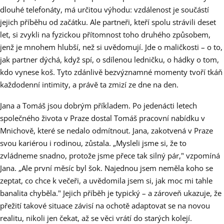
dlouhé telefonáty, má určitou výhodu: vzdálenost je součástí
jejich příběhu od začátku. Ale partneři, kteří spolu strávili deset
let, si zvykli na fyzickou přítomnost toho druhého způsobem,
jenž je mnohem hlubší, než si uvědomují. Jde o maličkosti – o to,
jak partner dýchá, když spí, o sdílenou ledničku, o hádky o tom,
kdo vynese koš. Tyto zdánlivě bezvýznamné momenty tvoří tkáň
každodenní intimity, a právě ta zmizí ze dne na den.
Jana a Tomáš jsou dobrým příkladem. Po jedenácti letech
společného života v Praze dostal Tomáš pracovní nabídku v
Mnichově, které se nedalo odmítnout. Jana, zakotvená v Praze
svou kariérou i rodinou, zůstala. „Mysleli jsme si, že to
zvládneme snadno, protože jsme přece tak silný pár," vzpomíná
Jana. „Ale první měsíc byl šok. Najednou jsem neměla koho se
zeptat, co chce k večeři, a uvědomila jsem si, jak moc mi tahle
banalita chyběla." Jejich příběh je typický – a zároveň ukazuje, že
přežití takové situace závisí na ochotě adaptovat se na novou
realitu, nikoli jen čekat, až se věci vrátí do starých kolejí.