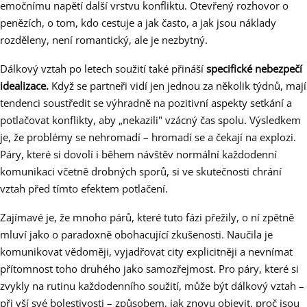
emočnímu napětí další vrstvu konfliktu. Otevřený rozhovor o
penězích, o tom, kdo cestuje a jak často, a jak jsou náklady
rozděleny, není romantický, ale je nezbytný.
Dálkový vztah po letech soužití také přináší
specifické nebezpečí
idealizace.
Když se partneři vidí jen jednou za několik týdnů, mají
tendenci soustředit se výhradně na pozitivní aspekty setkání a
potlačovat konflikty, aby „nekazili" vzácný čas spolu. Výsledkem
je, že problémy se nehromadí – hromadí se a čekají na explozi.
Páry, které si dovolí i během návštěv normální každodenní
komunikaci včetně drobných sporů, si ve skutečnosti chrání
vztah před tímto efektem potlačení.
Zajímavé je, že mnoho párů, které tuto fázi přežily, o ní zpětně
mluví jako o paradoxně obohacující zkušenosti. Naučila je
komunikovat vědoměji, vyjadřovat city explicitněji a nevnímat
přítomnost toho druhého jako samozřejmost. Pro páry, které si
zvykly na rutinu každodenního soužití, může být dálkový vztah –
při vší své bolestivosti – způsobem, jak znovu objevit, proč jsou