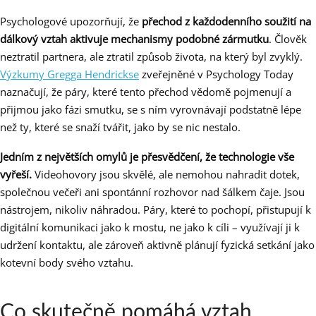
Psychologové upozorňují, že
přechod z každodenního soužití na
dálkový vztah aktivuje mechanismy podobné zármutku
. Člověk
neztratil partnera, ale ztratil způsob života, na který byl zvyklý.
Výzkumy Gregga Hendrickse
zveřejněné v Psychology Today
naznačují, že páry, které tento přechod vědomě pojmenují a
přijmou jako fázi smutku, se s ním vyrovnávají podstatně lépe
než ty, které se snaží tvářit, jako by se nic nestalo.
Jedním z největších omylů je přesvědčení, že technologie vše
vyřeší.
Videohovory jsou skvělé, ale nemohou nahradit dotek,
společnou večeři ani spontánní rozhovor nad šálkem čaje. Jsou
nástrojem, nikoliv náhradou. Páry, které to pochopí, přistupují k
digitální komunikaci jako k mostu, ne jako k cíli – využívají ji k
udržení kontaktu, ale zároveň aktivně plánují fyzická setkání jako
kotevní body svého vztahu.
Co skutečně pomáhá vztah