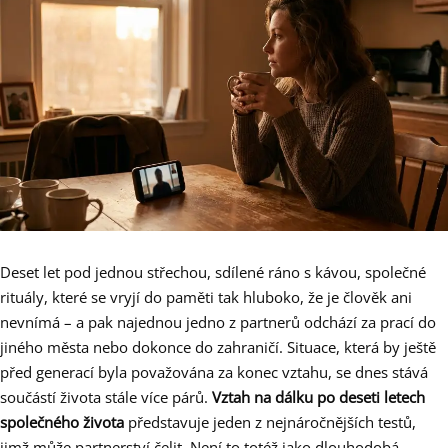
Deset let pod jednou střechou, sdílené ráno s kávou, společné
rituály, které se vryjí do paměti tak hluboko, že je člověk ani
nevnímá – a pak najednou jedno z partnerů odchází za prací do
jiného města nebo dokonce do zahraničí. Situace, která by ještě
před generací byla považována za konec vztahu, se dnes stává
součástí života stále více párů.
Vztah na dálku po deseti letech
společného života
představuje jeden z nejnáročnějších testů,
jimž může partnerství čelit. Není to totéž jako dlouhodobá