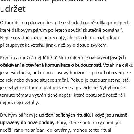
udržet
Odborníci na párovou terapii se shodují na několika principech,
které dálkovým párům po letech soužití skutečně pomáhají.
Nejde o žádné zázračné recepty, ale o vědomé rozhodnutí
přistupovat ke vztahu jinak, než bylo dosud zvykem.
Prvním a možná nejdůležitějším krokem je
nastavení jasných
očekávání a otevřená komunikace o budoucnosti
. Vztah na dálku
je snesitelnější, pokud má časový horizont – pokud oba vědí, že
za rok nebo dva se situace změní. Pokud je budoucnost nejistá,
je nezbytné o tom mluvit otevřeně a pravidelně. Vyhýbání se
tomuto tématu vytváří tiché napětí, které postupně rozežírá i
nejpevnější vztahy.
Druhým pilířem je
udržení sdílených rituálů, i když jsou nutně
upraveny do nové podoby.
Páry, které spolu roky chodily v
neděli ráno na snídani do kavárny, mohou tento rituál