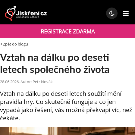
REGISTRACE ZDARMA
< Zpět do blogu
Vztah na dálku po deseti
letech společného života
28.06.2026, Autor: Petr Novák
Vztah na dálku po deseti letech soužití mění
pravidla hry. Co skutečně funguje a co jen
vypadá jako řešení, vás možná překvapí víc, než
čekáte.