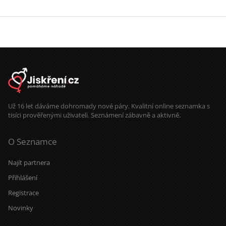
Už 16 let dáváme dohromady nové páry. Kvalitní online seznamka s
tisíci prověřenými uživateli. Seznámení zábavně a aktivně.
O Seznamce
Najít partnera
Přihlášení
Registrace
Novinky