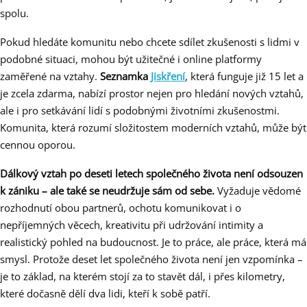
spolu.
Pokud hledáte komunitu nebo chcete sdílet zkušenosti s lidmi v
podobné situaci, mohou být užitečné i online platformy
zaměřené na vztahy.
Seznamka
Jiskření
, která funguje již 15 let a
je zcela zdarma, nabízí prostor nejen pro hledání nových vztahů,
ale i pro setkávání lidí s podobnými životními zkušenostmi.
Komunita, která rozumí složitostem moderních vztahů, může být
cennou oporou.
Dálkový vztah po deseti letech společného života není odsouzen
k zániku – ale také se neudržuje sám od sebe.
Vyžaduje vědomé
rozhodnutí obou partnerů, ochotu komunikovat i o
nepříjemných věcech, kreativitu při udržování intimity a
realistický pohled na budoucnost. Je to práce, ale práce, která má
smysl. Protože deset let společného života není jen vzpomínka –
je to základ, na kterém stojí za to stavět dál, i přes kilometry,
které dočasně dělí dva lidi, kteří k sobě patří.