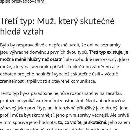
spíše přesvědčováním.
Třetí typ: Muž, který skutečně
hledá vztah
Bylo by nespravedlivé a nepřesné tvrdit, že online seznamky
jsou výhradně doménou prvních dvou typů.
Třetí typ existuje, je
možná méně hlučný než ostatní
, ale rozhodně není vzácný. Jde o
muže, který na seznamku přišel s konkrétním záměrem a je
ochoten pro jeho naplnění vynaložit skutečné úsilí – včetně
zranitelnosti, trpělivosti a otevřené komunikace.
Tento typ bývá paradoxně nejhůře rozpoznatelný na začátku,
protože nevyniká extrémními vlastnostmi. Není ani nekonečně
zábavný jako první typ, ani intenzivně přitažlivý jako druhý. Jeho
profil může být skromnější, jeho první zprávy věcnější. Ale právě
v tom spočívá jeho hodnota:
to, co vidíte, je skutečné
. Jeho zájem
se projevuje postupně a přirozeně, otázky, které klade, jsou