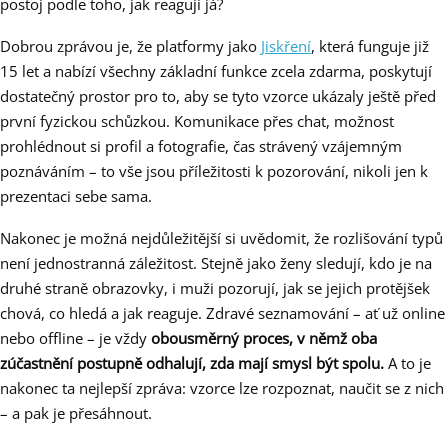
postoj podle toho, jak reaguji já?
Dobrou zprávou je, že platformy jako
Jiskření
, která funguje již
15 let a nabízí všechny základní funkce zcela zdarma, poskytují
dostatečný prostor pro to, aby se tyto vzorce ukázaly ještě před
první fyzickou schůzkou. Komunikace přes chat, možnost
prohlédnout si profil a fotografie, čas strávený vzájemným
poznáváním – to vše jsou příležitosti k pozorování, nikoli jen k
prezentaci sebe sama.
Nakonec je možná nejdůležitější si uvědomit, že rozlišování typů
není jednostranná záležitost. Stejně jako ženy sledují, kdo je na
druhé straně obrazovky, i muži pozorují, jak se jejich protějšek
chová, co hledá a jak reaguje. Zdravé seznamování – ať už online
nebo offline – je vždy
obousměrný proces, v němž oba
zúčastnění postupně odhalují, zda mají smysl být spolu.
A to je
nakonec ta nejlepší zpráva: vzorce lze rozpoznat, naučit se z nich
– a pak je přesáhnout.