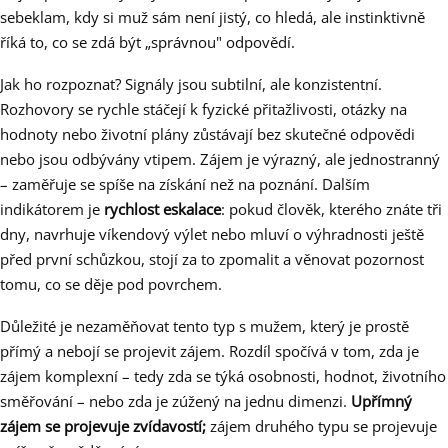
sebeklam, kdy si muž sám není jistý, co hledá, ale instinktivně
říká to, co se zdá být „správnou" odpovědí.
Jak ho rozpoznat? Signály jsou subtilní, ale konzistentní.
Rozhovory se rychle stáčejí k fyzické přitažlivosti, otázky na
hodnoty nebo životní plány zůstávají bez skutečné odpovědi
nebo jsou odbývány vtipem. Zájem je výrazný, ale jednostranný
– zaměřuje se spíše na získání než na poznání. Dalším
indikátorem je
rychlost eskalace
: pokud člověk, kterého znáte tři
dny, navrhuje víkendový výlet nebo mluví o výhradnosti ještě
před první schůzkou, stojí za to zpomalit a věnovat pozornost
tomu, co se děje pod povrchem.
Důležité je nezaměňovat tento typ s mužem, který je prostě
přímý a nebojí se projevit zájem. Rozdíl spočívá v tom, zda je
zájem komplexní – tedy zda se týká osobnosti, hodnot, životního
směřování – nebo zda je zúžený na jednu dimenzi.
Upřímný
zájem se projevuje zvídavostí;
zájem druhého typu se projevuje