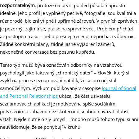
rozpoznatelným
, protože na první pohled působí naprosto
ideálně. Jeho profil je vyplněný pečlivě, fotografie jsou kvalitní a
různorodé, bio zní vtipně i upřímně zároveň. V prvních zprávách
je pozorný, zajímá se, ptá se na správné věci. Problém přichází
až postupem času – nebo přesněji řečeno, nepřichází vůbec nic.
Žádné konkrétní plány, žádné jasné vyjádření záměrů,
nekonečné konverzace bez posunu kupředu.
Tento typ mužů bývá označován odborníky na vztahovou
psychologii jako takzvaný „chronický dater" – člověk, který si
zvykl na proces seznamování natolik, že se pro něj stal
samoúčelným. Výzkum publikovaný v časopise
Journal of Social
and Personal Relationships
ukázal, že část uživatelů
seznamovacích aplikací je motivována spíše sociálním
potvrzením a zábavou než skutečnou snahou navázat hlubší
vztah. Nejde nutně o zlý úmysl – mnoho mužů tohoto typu si ani
neuvědomuje, že se pohybují v kruhu.