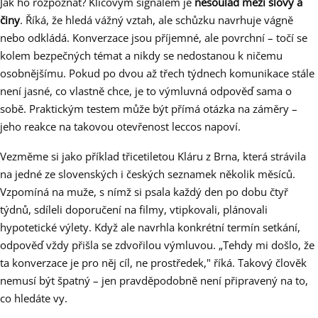
Jak ho rozpoznat? Klíčovým signálem je
nesoulad mezi slovy a
činy
. Říká, že hledá vážný vztah, ale schůzku navrhuje vágně
nebo odkládá. Konverzace jsou příjemné, ale povrchní – točí se
kolem bezpečných témat a nikdy se nedostanou k ničemu
osobnějšímu. Pokud po dvou až třech týdnech komunikace stále
není jasné, co vlastně chce, je to výmluvná odpověď sama o
sobě. Praktickým testem může být přímá otázka na záměry –
jeho reakce na takovou otevřenost leccos napoví.
Vezměme si jako příklad třicetiletou Kláru z Brna, která strávila
na jedné ze slovenských i českých seznamek několik měsíců.
Vzpomíná na muže, s nímž si psala každý den po dobu čtyř
týdnů, sdíleli doporučení na filmy, vtipkovali, plánovali
hypotetické výlety. Když ale navrhla konkrétní termín setkání,
odpověď vždy přišla se zdvořilou výmluvou. „Tehdy mi došlo, že
ta konverzace je pro něj cíl, ne prostředek," říká. Takový člověk
nemusí být špatný – jen pravděpodobně není připravený na to,
co hledáte vy.