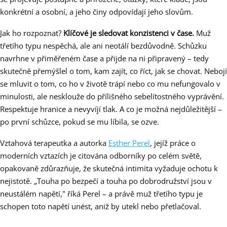
konkrétní a osobní, a jeho činy odpovídají jeho slovům.
Jak ho rozpoznat?
Klíčové je sledovat konzistenci v čase.
Muž
třetího typu nespěchá, ale ani neotálí bezdůvodně. Schůzku
navrhne v přiměřeném čase a přijde na ni připravený – tedy
skutečně přemýšlel o tom, kam zajít, co říct, jak se chovat. Nebojí
se mluvit o tom, co ho v životě trápí nebo co mu nefungovalo v
minulosti, ale nesklouže do přílišného sebelítostného vyprávění.
Respektuje hranice a nevyvíjí tlak. A co je možná nejdůležitější –
po první schůzce, pokud se mu líbila, se ozve.
Vztahová terapeutka a autorka
Esther Perel
, jejíž práce o
moderních vztazích je citována odborníky po celém světě,
opakovaně zdůrazňuje, že skutečná intimita vyžaduje ochotu k
nejistotě. „Touha po bezpečí a touha po dobrodružství jsou v
neustálém napětí," říká Perel – a právě muž třetího typu je
schopen toto napětí unést, aniž by utekl nebo přetlačoval.