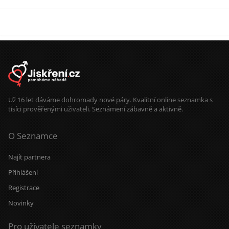
Už 16 let dáváme dohromady nové páry. Kvalitní online seznamka s
tisíci prověřenými uživateli. Seznámení zábavně a aktivně.
O Seznamce
Najít partnera
Přihlášení
Registrace
Novinky
Pro uživatele seznamky