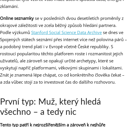
zklamání.
Online seznamky
se v posledních dvou desetiletích proměnily z
okrajové záležitosti ve zcela běžný způsob hledání partnera.
Podle výzkumů
Stanford Social Science Data Archive
se dnes ve
Spojených státech seznámí přes internet více než polovina párů –
a podobný trend platí i v Evropě včetně České republiky. S
rostoucí popularitou těchto platforem roste i rozmanitost jejich
uživatelů, ale zároveň se opakují určité archetypy, které se
vyskytují napříč platformami, věkovými skupinami i lokalitami.
Znát je znamená lépe chápat, co od konkrétního člověka čekat –
a zda vůbec stojí za to investovat čas do dalšího rozhovoru.
První typ: Muž, který hledá
všechno – a tedy nic
Tento typ patří k nejrozšířenějším a zároveň k nejhůře