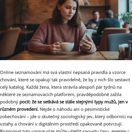
Online seznamování má svá vlastní nepsaná pravidla a vzorce
chování, které se opakují tak pravidelně, že by z nich šlo sestavit
celý katalog. Každá žena, která strávila alespoň pár týdnů na
některé ze seznamovacích platforem, pravděpodobně zažila
podobný
pocit: že se setkává se stále stejnými typy mužů, jen v
různém provedení.
Nejde o náhodu ani o pesimistické
zobecňování – jde o skutečný sociologický jev, který odborníci na
vztahy a chování v digitálním prostředí opakovaně potvrzují.
Rozpoznat tyto vzorce včas může ušetřit spoustu času, energie i