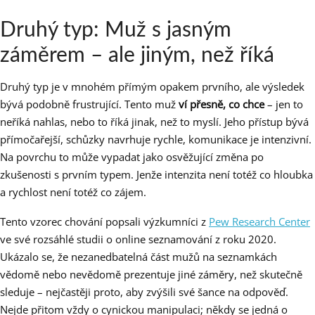
Druhý typ: Muž s jasným
záměrem – ale jiným, než říká
Druhý typ je v mnohém přímým opakem prvního, ale výsledek
bývá podobně frustrující. Tento muž
ví přesně, co chce
– jen to
neříká nahlas, nebo to říká jinak, než to myslí. Jeho přístup bývá
přímočařejší, schůzky navrhuje rychle, komunikace je intenzivní.
Na povrchu to může vypadat jako osvěžující změna po
zkušenosti s prvním typem. Jenže intenzita není totéž co hloubka
a rychlost není totéž co zájem.
Tento vzorec chování popsali výzkumníci z
Pew Research Center
ve své rozsáhlé studii o online seznamování z roku 2020.
Ukázalo se, že nezanedbatelná část mužů na seznamkách
vědomě nebo nevědomě prezentuje jiné záměry, než skutečně
sleduje – nejčastěji proto, aby zvýšili své šance na odpověď.
Nejde přitom vždy o cynickou manipulaci; někdy se jedná o