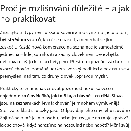
Proč je rozlišování důležité – a jak
ho praktikovat
Znát tyto tři typy není o škatulkování ani o cynismu. Je to o tom,
být si vědom vzorců
, které se opakují, a nenechat se jimi
zaskočit. Každá nová konverzace na seznamce je samozřejmě
jedinečná – lidé jsou složití a žádný člověk není beze zbytku
definovatelný jedním archetypem. Přesto rozpoznání základních
vzorců chování pomáhá udržet si zdravý nadhled a neztratit se v
přemýšlení nad tím, co druhý člověk „opravdu myslí".
Prakticky to znamená věnovat pozornost několika věcem
najednou:
co člověk říká, jak to říká, a hlavně – co dělá.
Slova
jsou na seznamkách levná; chování je mnohem výmluvnější.
Stojí za to klást si otázky jako: Odpovídají jeho činy jeho slovům?
Zajímá se o mě jako o osobu, nebo jen reaguje na moje zprávy?
Jak se chová, když narazíme na nesoulad nebo napětí? Mění svůj