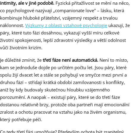
intimity, ale v jiné podobě.
Fyzická přitažlivost se mění na něco,
co psychologové nazývají „companionate love" – lásku, která
kombinuje hluboké přátelství, vzájemný respekt a trvalou
náklonnost.
Výzkumy z oblasti vztahové psychologie
ukazují, že
páry, které tuto fázi dosáhnou, vykazují vyšší míru celkové
životní spokojenosti, lepší zdravotní výsledky a větší odolnost
vůči životním krizím.
Je důležité zmínit, že
třetí fáze není automatická.
Není to místo,
kam se jednoduše dojde po určitém počtu let. Jsou páry, které
spolu žijí dvacet let a stále se pohybují ve smyčce mezi první a
druhou fází – střídají krátká období zamilovanosti s konflikty,
aniž by kdy budovaly skutečnou hloubku vzájemného
porozumění. A naopak – existují páry, které se do třetí fáze
dostanou relativně brzy, protože oba partneři mají emocionální
zralost a ochotu pracovat na vztahu jako na živém organismu,
který potřebuje péči.
Co tedy třetí fázi umožňuje? Především ochota být zranitelný.