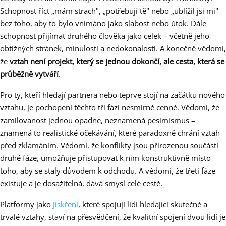
Schopnost říct „mám strach", „potřebuji tě" nebo „ublížil jsi mi"
bez toho, aby to bylo vnímáno jako slabost nebo útok. Dále
schopnost přijímat druhého člověka jako celek – včetně jeho
obtížných stránek, minulosti a nedokonalostí. A konečně vědomí,
že
vztah není projekt, který se jednou dokončí, ale cesta, která se
průběžně vytváří
.
Pro ty, kteří hledají partnera nebo teprve stojí na začátku nového
vztahu, je pochopení těchto tří fází nesmírně cenné. Vědomí, že
zamilovanost jednou opadne, neznamená pesimismus –
znamená to realistické očekávání, které paradoxně chrání vztah
před zklamáním. Vědomí, že konflikty jsou přirozenou součástí
druhé fáze, umožňuje přistupovat k nim konstruktivně místo
toho, aby se staly důvodem k odchodu. A vědomí, že třetí fáze
existuje a je dosažitelná, dává smysl celé cestě.
Platformy jako
Jiskření
, které spojují lidi hledající skutečné a
trvalé vztahy, staví na přesvědčení, že kvalitní spojení dvou lidí je