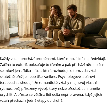
Každý vztah prochází proměnami, které mnozí lidé nepředvídají.
Začíná to euforií, pokračuje to třením a pak přichází něco, o čem
se mluví jen zřídka – fáze, která rozhoduje o tom, zda vztah
skutečně přežije nebo tiše zanikne. Psychologové a pároví
terapeuti se shodují, že romantické vztahy mají svůj vlastní
rytmus, svůj přirozený vývoj, který nelze přeskočit ani uměle
urychlit. A přesto se většina lidí ocitá nepřipravena, když jejich
vztah přechází z jedné etapy do druhé.