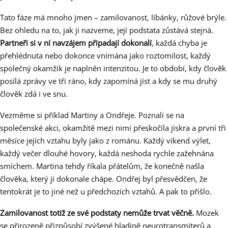
Tato fáze má mnoho jmen – zamilovanost, líbánky, růžové brýle.
Bez ohledu na to, jak ji nazveme, její podstata zůstává stejná.
Partneři si v ní navzájem připadají dokonalí
, každá chyba je
přehlédnuta nebo dokonce vnímána jako roztomilost, každý
společný okamžik je naplněn intenzitou. Je to období, kdy člověk
posílá zprávy ve tři ráno, kdy zapomíná jíst a kdy se mu druhý
člověk zdá i ve snu.
Vezměme si příklad Martiny a Ondřeje. Poznali se na
společenské akci, okamžitě mezi nimi přeskočila jiskra a první tři
měsíce jejich vztahu byly jako z románu. Každý víkend výlet,
každý večer dlouhé hovory, každá neshoda rychle zažehnána
smíchem. Martina tehdy říkala přátelům, že konečně našla
člověka, který ji dokonale chápe. Ondřej byl přesvědčen, že
tentokrát je to jiné než u předchozích vztahů. A pak to přišlo.
Zamilovanost totiž ze své podstaty nemůže trvat věčně.
Mozek
se přirozeně přizpůsobí zvýšené hladině neurotransmiterů a