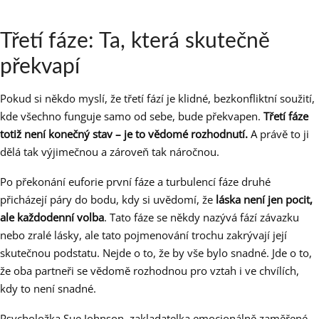
Třetí fáze: Ta, která skutečně
překvapí
Pokud si někdo myslí, že třetí fází je klidné, bezkonfliktní soužití,
kde všechno funguje samo od sebe, bude překvapen.
Třetí fáze
totiž není konečný stav – je to vědomé rozhodnutí.
A právě to ji
dělá tak výjimečnou a zároveň tak náročnou.
Po překonání euforie první fáze a turbulencí fáze druhé
přicházejí páry do bodu, kdy si uvědomí, že
láska není jen pocit,
ale každodenní volba
. Tato fáze se někdy nazývá fází závazku
nebo zralé lásky, ale tato pojmenování trochu zakrývají její
skutečnou podstatu. Nejde o to, že by vše bylo snadné. Jde o to,
že oba partneři se vědomě rozhodnou pro vztah i ve chvílích,
kdy to není snadné.
Psycholožka Sue Johnson, zakladatelka emocionálně zaměřené