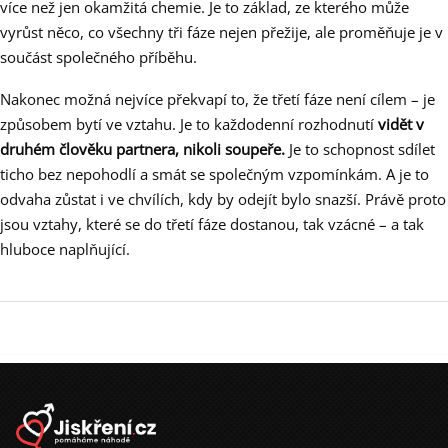
více než jen okamžitá chemie. Je to základ, ze kterého může
vyrůst něco, co všechny tři fáze nejen přežije, ale proměňuje je v
součást společného příběhu.
Nakonec možná nejvíce překvapí to, že třetí fáze není cílem – je
způsobem bytí ve vztahu. Je to každodenní rozhodnutí
vidět v
druhém člověku partnera, nikoli soupeře.
Je to schopnost sdílet
ticho bez nepohodlí a smát se společným vzpomínkám. A je to
odvaha zůstat i ve chvílích, kdy by odejít bylo snazší. Právě proto
jsou vztahy, které se do třetí fáze dostanou, tak vzácné – a tak
hluboce naplňující.