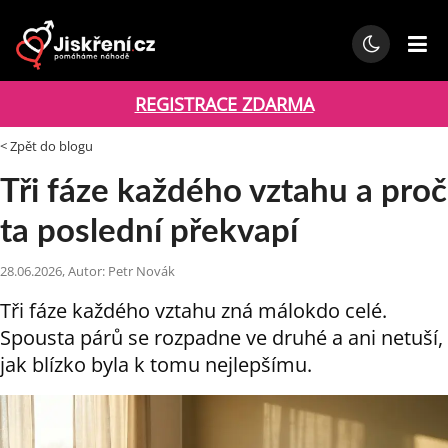
REGISTRACE ZDARMA
< Zpět do blogu
Tři fáze každého vztahu a proč
ta poslední překvapí
28.06.2026, Autor: Petr Novák
Tři fáze každého vztahu zná málokdo celé.
Spousta párů se rozpadne ve druhé a ani netuší,
jak blízko byla k tomu nejlepšímu.