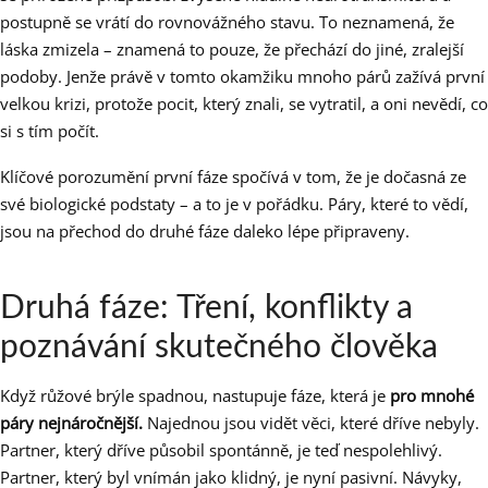
postupně se vrátí do rovnovážného stavu. To neznamená, že
láska zmizela – znamená to pouze, že přechází do jiné, zralejší
podoby. Jenže právě v tomto okamžiku mnoho párů zažívá první
velkou krizi, protože pocit, který znali, se vytratil, a oni nevědí, co
si s tím počít.
Klíčové porozumění první fáze spočívá v tom, že je dočasná ze
své biologické podstaty – a to je v pořádku. Páry, které to vědí,
jsou na přechod do druhé fáze daleko lépe připraveny.
Druhá fáze: Tření, konflikty a
poznávání skutečného člověka
Když růžové brýle spadnou, nastupuje fáze, která je
pro mnohé
páry nejnáročnější.
Najednou jsou vidět věci, které dříve nebyly.
Partner, který dříve působil spontánně, je teď nespolehlivý.
Partner, který byl vnímán jako klidný, je nyní pasivní. Návyky,