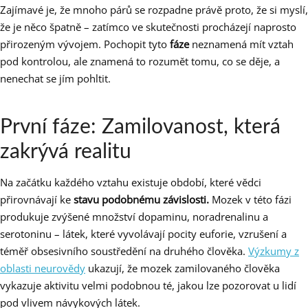
Zajímavé je, že mnoho párů se rozpadne právě proto, že si myslí,
že je něco špatně – zatímco ve skutečnosti procházejí naprosto
přirozeným vývojem. Pochopit tyto
fáze
neznamená mít vztah
pod kontrolou, ale znamená to rozumět tomu, co se děje, a
nenechat se jím pohltit.
První fáze: Zamilovanost, která
zakrývá realitu
Na začátku každého vztahu existuje období, které vědci
přirovnávají ke
stavu podobnému závislosti.
Mozek v této fázi
produkuje zvýšené množství dopaminu, noradrenalinu a
serotoninu – látek, které vyvolávají pocity euforie, vzrušení a
téměř obsesivního soustředění na druhého člověka.
Výzkumy z
oblasti neurovědy
ukazují, že mozek zamilovaného člověka
vykazuje aktivitu velmi podobnou té, jakou lze pozorovat u lidí
pod vlivem návykových látek.