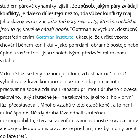
studiem párové dynamiky, zjistil, že
způsob, jakým páry zvládají
konflikty, je daleko důležitější než to, zda vůbec konflikty mají
.
Jeho slavný výrok zní:
„Šťastné páry nejsou ty, které se nehádají.
Jsou to ty, které se hádají dobře."
Gottmanův výzkum, dostupný
prostřednictvím
Gottman Institute
, ukazuje, že určité vzorce
chování během konfliktů – jako pohrdání, obranné postoje nebo
úplné uzavření se – jsou spolehlivými předzvěstmi rozpadu
vztahu.
V druhé fázi se tedy rozhoduje o tom, zda si partneři dokáží
vybudovat zdravé komunikační vzorce, zda jsou ochotni
pracovat na sobě a zda mají kapacitu přijmout druhého člověka
takového, jaký skutečně je – ne takového, jakého si ho v první
fázi představovali. Mnoho vztahů v této etapě končí, a to není
nutně špatně. Někdy druhá fáze odhalí skutečnou
nekompatibilitu, která se za euforií zamilovanosti skrývala. Jindy
ale páry odejdou příliš brzy, těsně před tím, než by mohly přejít
do fáze třetí.