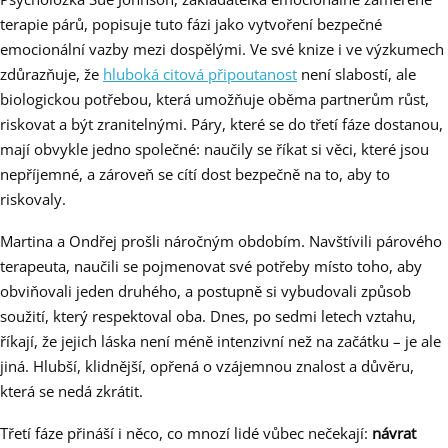
terapie párů, popisuje tuto fázi jako vytvoření bezpečné
emocionální vazby mezi dospělými. Ve své knize i ve výzkumech
zdůrazňuje, že
hluboká citová připoutanost
není slabostí, ale
biologickou potřebou, která umožňuje oběma partnerům růst,
riskovat a být zranitelnými. Páry, které se do třetí fáze dostanou,
mají obvykle jedno společné: naučily se říkat si věci, které jsou
nepříjemné, a zároveň se cítí dost bezpečně na to, aby to
riskovaly.
Martina a Ondřej prošli náročným obdobím. Navštívili párového
terapeuta, naučili se pojmenovat své potřeby místo toho, aby
obviňovali jeden druhého, a postupně si vybudovali způsob
soužití, který respektoval oba. Dnes, po sedmi letech vztahu,
říkají, že jejich láska není méně intenzivní než na začátku – je ale
jiná. Hlubší, klidnější, opřená o vzájemnou znalost a důvěru,
která se nedá zkrátit.
Třetí fáze přináší i něco, co mnozí lidé vůbec nečekají:
návrat