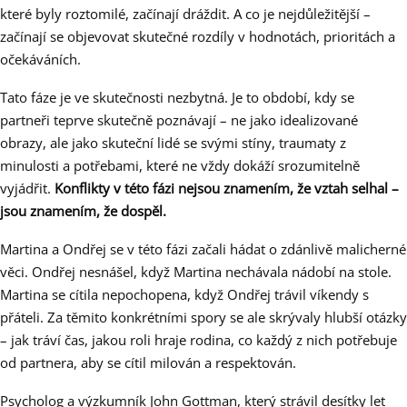
které byly roztomilé, začínají dráždit. A co je nejdůležitější –
začínají se objevovat skutečné rozdíly v hodnotách, prioritách a
očekáváních.
Tato fáze je ve skutečnosti nezbytná. Je to období, kdy se
partneři teprve skutečně poznávají – ne jako idealizované
obrazy, ale jako skuteční lidé se svými stíny, traumaty z
minulosti a potřebami, které ne vždy dokáží srozumitelně
vyjádřit.
Konflikty v této fázi nejsou znamením, že vztah selhal –
jsou znamením, že dospěl.
Martina a Ondřej se v této fázi začali hádat o zdánlivě malicherné
věci. Ondřej nesnášel, když Martina nechávala nádobí na stole.
Martina se cítila nepochopena, když Ondřej trávil víkendy s
přáteli. Za těmito konkrétními spory se ale skrývaly hlubší otázky
– jak tráví čas, jakou roli hraje rodina, co každý z nich potřebuje
od partnera, aby se cítil milován a respektován.
Psycholog a výzkumník John Gottman, který strávil desítky let