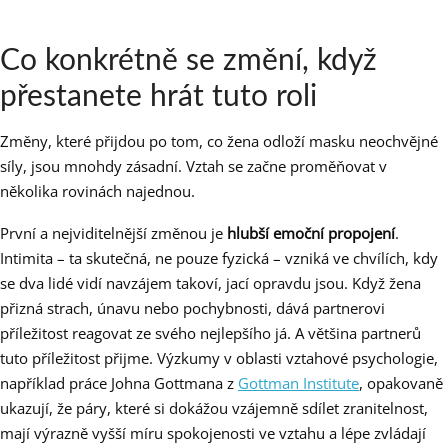
Co konkrétně se změní, když
přestanete hrát tuto roli
Změny, které přijdou po tom, co žena odloží masku neochvějné
síly, jsou mnohdy zásadní. Vztah se začne proměňovat v
několika rovinách najednou.
První a nejviditelnější změnou je
hlubší emoční propojení
.
Intimita – ta skutečná, ne pouze fyzická – vzniká ve chvílích, kdy
se dva lidé vidí navzájem takoví, jací opravdu jsou. Když žena
přizná strach, únavu nebo pochybnosti, dává partnerovi
příležitost reagovat ze svého nejlepšího já. A většina partnerů
tuto příležitost přijme. Výzkumy v oblasti vztahové psychologie,
například práce Johna Gottmana z
Gottman Institute
, opakovaně
ukazují, že páry, které si dokážou vzájemně sdílet zranitelnost,
mají výrazně vyšší míru spokojenosti ve vztahu a lépe zvládají