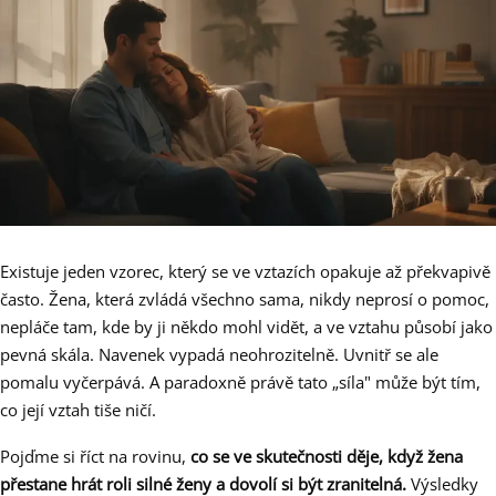
Existuje jeden vzorec, který se ve vztazích opakuje až překvapivě
často. Žena, která zvládá všechno sama, nikdy neprosí o pomoc,
nepláče tam, kde by ji někdo mohl vidět, a ve vztahu působí jako
pevná skála. Navenek vypadá neohrozitelně. Uvnitř se ale
pomalu vyčerpává. A paradoxně právě tato „síla" může být tím,
co její vztah tiše ničí.
Pojďme si říct na rovinu,
co se ve skutečnosti děje, když žena
přestane hrát roli silné ženy a dovolí si být zranitelná.
Výsledky