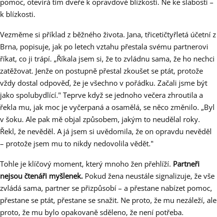
pomoc, otevírá tím dveře k opravdové blízkosti. Ne ke slabosti –
k blízkosti.
Vezměme si příklad z běžného života. Jana, třicetičtyřletá účetní z
Brna, popisuje, jak po letech vztahu přestala svému partnerovi
říkat, co ji trápí. „Říkala jsem si, že to zvládnu sama, že ho nechci
zatěžovat. Jenže on postupně přestal zkoušet se ptát, protože
vždy dostal odpověď, že je všechno v pořádku. Začali jsme být
jako spolubydlící." Teprve když se jednoho večera zhroutila a
řekla mu, jak moc je vyčerpaná a osamělá, se něco změnilo. „Byl
v šoku. Ale pak mě objal způsobem, jakým to neudělal roky.
Řekl, že nevěděl. A já jsem si uvědomila, že on opravdu nevěděl
– protože jsem mu to nikdy nedovolila vědět."
Tohle je klíčový moment, který mnoho žen přehlíží.
Partneři
nejsou čtenáři myšlenek.
Pokud žena neustále signalizuje, že vše
zvládá sama, partner se přizpůsobí – a přestane nabízet pomoc,
přestane se ptát, přestane se snažit. Ne proto, že mu nezáleží, ale
proto, že mu bylo opakovaně sděleno, že není potřeba.