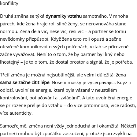
konflikty.
Druhá změna se týká
dynamiky vztahu
samotného. V mnoha
párech, kde žena hraje roli silné ženy, se nerovnováha stane
normou. Žena dělá víc, nese víc, řeší víc – a partner se tomu
nevědomky přizpůsobí. Když žena tuto roli opustí a začne
otevřeně komunikovat o svých potřebách, vztah se přirozeně
začne vyvažovat. Není to o tom, že by partner byl líný nebo
lhostejný – je to o tom, že dostal prostor a signál, že je potřeba.
Třetí změna je možná nejsubtilnější, ale velmi důležitá:
žena
sama se začne cítit lépe
. Nošení masky je vyčerpávající. Když ji
odloží, uvolní se energie, která byla vázaná v neustálém
kontrolování, potlačování a „zvládání". A tato uvolněná energie
se přirozeně přelije do vztahu – do více přítomnosti, více radosti,
více autenticity.
Samozřejmě, změna není vždy jednoduchá ani okamžitá. Někteří
partneři mohou být zpočátku zaskočeni, protože jsou zvyklí na