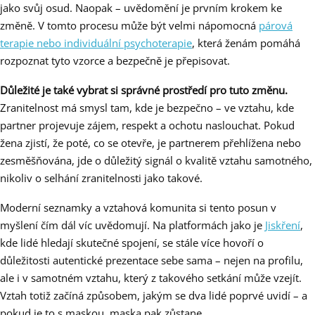
jako svůj osud. Naopak – uvědomění je prvním krokem ke
změně. V tomto procesu může být velmi nápomocná
párová
terapie nebo individuální psychoterapie
, která ženám pomáhá
rozpoznat tyto vzorce a bezpečně je přepisovat.
Důležité je také vybrat si správné prostředí pro tuto změnu.
Zranitelnost má smysl tam, kde je bezpečno – ve vztahu, kde
partner projevuje zájem, respekt a ochotu naslouchat. Pokud
žena zjistí, že poté, co se otevře, je partnerem přehlížena nebo
zesměšňována, jde o důležitý signál o kvalitě vztahu samotného,
nikoliv o selhání zranitelnosti jako takové.
Moderní seznamky a vztahová komunita si tento posun v
myšlení čím dál víc uvědomují. Na platformách jako je
Jiskření
,
kde lidé hledají skutečné spojení, se stále více hovoří o
důležitosti autentické prezentace sebe sama – nejen na profilu,
ale i v samotném vztahu, který z takového setkání může vzejít.
Vztah totiž začíná způsobem, jakým se dva lidé poprvé uvidí – a
pokud je to s maskou, maska pak zůstane.