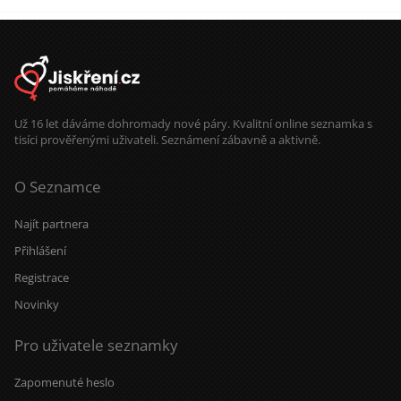
Už 16 let dáváme dohromady nové páry. Kvalitní online seznamka s
tisíci prověřenými uživateli. Seznámení zábavně a aktivně.
O Seznamce
Najít partnera
Přihlášení
Registrace
Novinky
Pro uživatele seznamky
Zapomenuté heslo