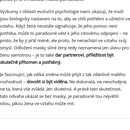
Výzkumy z oblasti evoluční psychologie navíc ukazují, že muži
jsou biologicky nastaveni na to, aby se cítili potřební a užiteční ve
vztahu. Když žena neustále signalizuje, že jeho pomoc není
potřeba, může to paradoxně vést k jeho citovému odpojení – ne
proto, že by jí přál méně, ale proto, že nenachází ve vztahu svůj
smysl. Odložení masky silné ženy tedy neznamená jen úlevu pro
ženu samotnou – je to také
dar partnerovi, příležitost být
skutečně přítomen a potřebný.
Je fascinující, jak velká změna může přijít z tak zdánlivě malého
rozhodnutí –
dovolit si být viděna.
Ne dokonalá, ne neochvějná,
ne ta, která vše zvládá. Jen skutečná. A právě tato skutečnost,
tato odvaha ukázat se bez masky, je paradoxně tou největší
silou, jakou žena ve vztahu může mít.