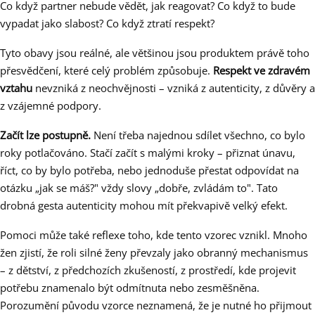
Co když partner nebude vědět, jak reagovat? Co když to bude
vypadat jako slabost? Co když ztratí respekt?
Tyto obavy jsou reálné, ale většinou jsou produktem právě toho
přesvědčení, které celý problém způsobuje.
Respekt ve zdravém
vztahu
nevzniká z neochvějnosti – vzniká z autenticity, z důvěry a
z vzájemné podpory.
Začít lze postupně.
Není třeba najednou sdílet všechno, co bylo
roky potlačováno. Stačí začít s malými kroky – přiznat únavu,
říct, co by bylo potřeba, nebo jednoduše přestat odpovídat na
otázku „jak se máš?" vždy slovy „dobře, zvládám to". Tato
drobná gesta autenticity mohou mít překvapivě velký efekt.
Pomoci může také reflexe toho, kde tento vzorec vznikl. Mnoho
žen zjistí, že roli silné ženy převzaly jako obranný mechanismus
– z dětství, z předchozích zkušeností, z prostředí, kde projevit
potřebu znamenalo být odmítnuta nebo zesměšněna.
Porozumění původu vzorce neznamená, že je nutné ho přijmout