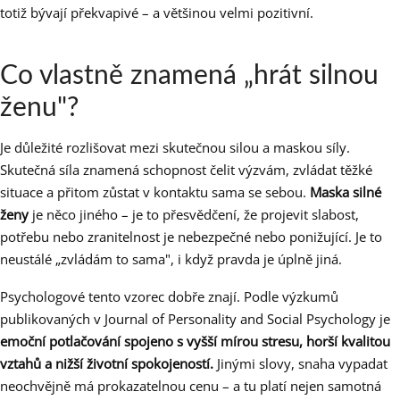
totiž bývají překvapivé – a většinou velmi pozitivní.
Co vlastně znamená „hrát silnou
ženu"?
Je důležité rozlišovat mezi skutečnou silou a maskou síly.
Skutečná síla znamená schopnost čelit výzvám, zvládat těžké
situace a přitom zůstat v kontaktu sama se sebou.
Maska silné
ženy
je něco jiného – je to přesvědčení, že projevit slabost,
potřebu nebo zranitelnost je nebezpečné nebo ponižující. Je to
neustálé „zvládám to sama", i když pravda je úplně jiná.
Psychologové tento vzorec dobře znají. Podle výzkumů
publikovaných v Journal of Personality and Social Psychology je
emoční potlačování spojeno s vyšší mírou stresu, horší kvalitou
vztahů a nižší životní spokojeností.
Jinými slovy, snaha vypadat
neochvějně má prokazatelnou cenu – a tu platí nejen samotná