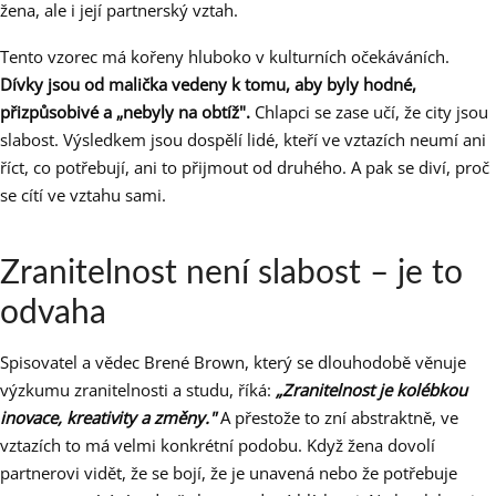
žena, ale i její partnerský vztah.
Tento vzorec má kořeny hluboko v kulturních očekáváních.
Dívky jsou od malička vedeny k tomu, aby byly hodné,
přizpůsobivé a „nebyly na obtíž".
Chlapci se zase učí, že city jsou
slabost. Výsledkem jsou dospělí lidé, kteří ve vztazích neumí ani
říct, co potřebují, ani to přijmout od druhého. A pak se diví, proč
se cítí ve vztahu sami.
Zranitelnost není slabost – je to
odvaha
Spisovatel a vědec Brené Brown, který se dlouhodobě věnuje
výzkumu zranitelnosti a studu, říká:
„Zranitelnost je kolébkou
inovace, kreativity a změny."
A přestože to zní abstraktně, ve
vztazích to má velmi konkrétní podobu. Když žena dovolí
partnerovi vidět, že se bojí, že je unavená nebo že potřebuje