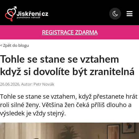
REGISTRACE ZDARMA
< Zpět do blogu
Tohle se stane se vztahem
když si dovolíte být zranitelná
26.06.2026, Autor: Petr Novák
Tohle se stane se vztahem, když přestanete hrát
roli silné ženy. Většina žen čeká příliš dlouho a
výsledek je vždy stejný.