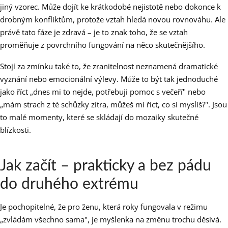
jiný vzorec. Může dojít ke krátkodobé nejistotě nebo dokonce k
drobným konfliktům, protože vztah hledá novou rovnováhu. Ale
právě tato fáze je zdravá – je to znak toho, že se vztah
proměňuje z povrchního fungování na něco skutečnějšího.
Stojí za zmínku také to, že zranitelnost neznamená dramatické
vyznání nebo emocionální výlevy. Může to být tak jednoduché
jako říct „dnes mi to nejde, potřebuji pomoc s večeří" nebo
„mám strach z té schůzky zítra, můžeš mi říct, co si myslíš?". Jsou
to malé momenty, které se skládají do mozaiky skutečné
blízkosti.
Jak začít – prakticky a bez pádu
do druhého extrému
Je pochopitelné, že pro ženu, která roky fungovala v režimu
„zvládám všechno sama", je myšlenka na změnu trochu děsivá.