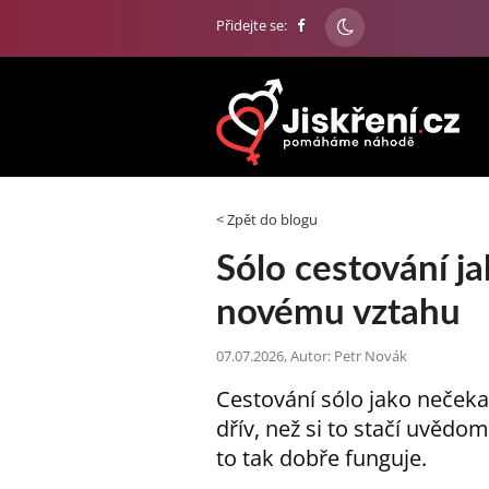
Přidejte se:
< Zpět do blogu
Sólo cestování j
novému vztahu
07.07.2026, Autor: Petr Novák
Cestování sólo jako neček
dřív, než si to stačí uvědo
to tak dobře funguje.