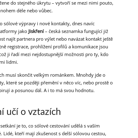
žene do stejného úkrytu – vytvoří se mezi nimi pouto,
 mnohem déle nebo vůbec.
pro sólové výpravy i nové kontakty, dnes navíc
latformy jako
Jiskření
– česká seznamka fungující již
st najít partnera pro výlet nebo navázat kontakt ještě
ně registrace, prohlížení profilů a komunikace jsou
ož ji řadí mezi nejdostupnější možnosti pro ty, kdo
mi lidmi.
tách musí skončit velkým románkem. Mnohdy jde o
akty, které se později přemění v něco víc, nebo prostě o
pirují a posunou dál. A i to má svou hodnotu.
í učí o vztazích
setkání je to, co sólové cestování udělá s vaším
 Lidé, kteří mají zkušenost s delší sólovou cestou,