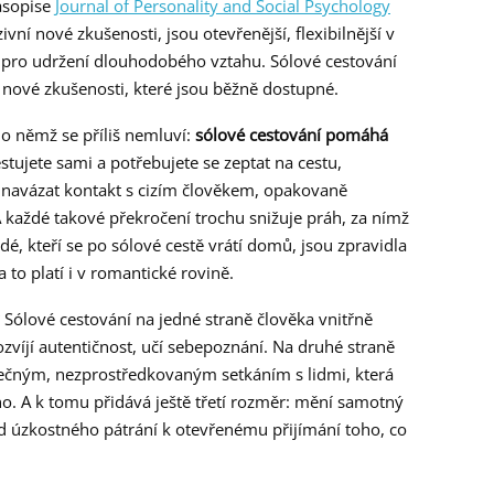
asopise
Journal of Personality and Social Psychology
zivní nové zkušenosti, jsou otevřenější, flexibilnější v
 pro udržení dlouhodobého vztahu. Sólové cestování
í nové zkušenosti, které jsou běžně dostupné.
, o němž se příliš nemluví:
sólové cestování pomáhá
stujete sami a potřebujete se zeptat na cestu,
 navázat kontakt s cizím člověkem, opakovaně
 každé takové překročení trochu snižuje práh, za nímž
idé, kteří se po sólové cestě vrátí domů, jsou zpravidla
 to platí i v romantické rovině.
 Sólové cestování na jedné straně člověka vnitřně
zvíjí autentičnost, učí sebepoznání. Na druhé straně
kutečným, nezprostředkovaným setkáním s lidmi, která
ho. A k tomu přidává ještě třetí rozměr: mění samotný
od úzkostného pátrání k otevřenému přijímání toho, co