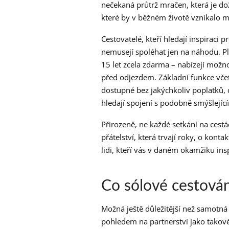
nečekaná průtrž mračen, která je do
které by v běžném životě vznikalo
Cestovatelé, kteří hledají inspiraci 
nemusejí spoléhat jen na náhodu. P
15 let zcela zdarma – nabízejí možno
před odjezdem. Základní funkce včet
dostupné bez jakýchkoliv poplatků, c
hledají spojení s podobně smýšlející
Přirozeně, ne každé setkání na ces
přátelství, která trvají roky, o kont
lidi, kteří vás v daném okamžiku ins
Co sólové cestován
Možná ještě důležitější než samotná 
pohledem na partnerství jako takové.