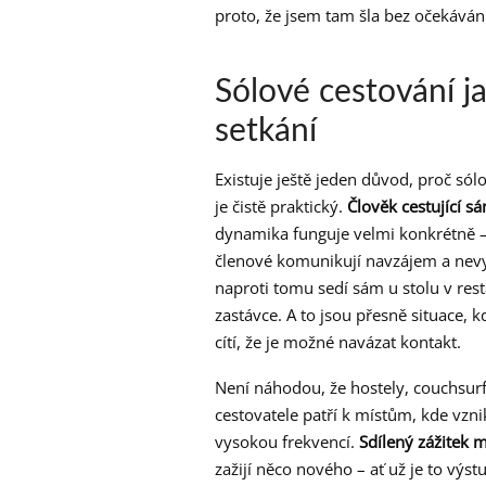
proto, že jsem tam šla bez očekávání
Sólové cestování j
setkání
Existuje ještě jeden důvod, proč só
je čistě praktický.
Člověk cestující sá
dynamika funguje velmi konkrétně – s
členové komunikují navzájem a nevysí
naproti tomu sedí sám u stolu v res
zastávce. A to jsou přesně situace, kd
cítí, že je možné navázat kontakt.
Není náhodou, že hostely, couchsur
cestovatele patří k místům, kde vzni
vysokou frekvencí.
Sdílený zážitek 
zažijí něco nového – ať už je to výs