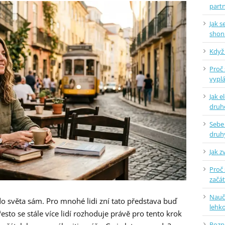
part
Jak 
shon
Když 
Proč 
vyplá
Jak e
dru
Sebe
druh
Jak z
Proč 
začá
Naučt
t do světa sám. Pro mnohé lidi zní tato představa buď
lehko
esto se stále více lidí rozhoduje právě pro tento krok
Pozne