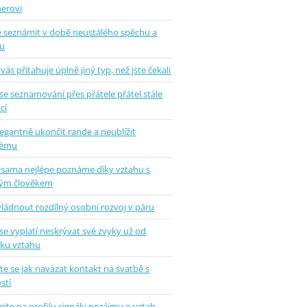
nerovi
se seznámit v době neustálého spěchu a
u
vás přitahuje úplně jiný typ, než jste čekali
se seznamování přes přátele přátel stále
cí
legantně ukončit rande a neublížit
hému
 sama nejlépe poznáme díky vztahu s
ým člověkem
vládnout rozdílný osobní rozvoj v páru
se vyplatí neskrývat své zvyky už od
tku vztahu
e se jak navázat kontakt na svatbě s
stí
jte na profilu signály nezájmu o vztah