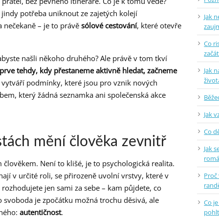
 přátel, bez pevného itineráře. Co je k tomu vede?
jindy potřeba uniknout ze zajetých kolejí
Jak n
a nečekaně – je to právě
sólové cestování
, které otevře
zauj
Co ri
začá
abyste našli někoho druhého? Ale právě v tom tkví
eprve tehdy, kdy přestaneme aktivně hledat, začneme
Jak n
život
 vytváří podmínky, které jsou pro vznik nových
sobem, který žádná seznamka ani společenská akce
Běžec
Jak v
Co dě
tách mění člověka zevnitř
Jak s
rom
 člověkem. Není to klišé, je to psychologická realita.
ají v určité roli, se přirozeně uvolní vrstvy, které v
Proč
randě
 rozhodujete jen sami za sebe – kam půjdete, co
to svoboda je zpočátku možná trochu děsivá, ale
Co je
cného:
autentičnost
.
pohlt