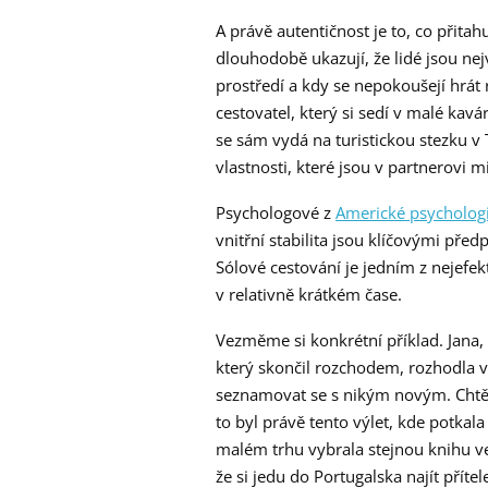
A právě autentičnost je to, co přita
dlouhodobě ukazují, že lidé jsou nej
prostředí a kdy se nepokoušejí hrát r
cestovatel, který si sedí v malé kav
se sám vydá na turistickou stezku v 
vlastnosti, které jsou v partnerovi 
Psychologové z
Americké psychologi
vnitřní stabilita jsou klíčovými př
Sólové cestování je jedním z nejefekt
v relativně krátkém čase.
Vezměme si konkrétní příklad. Jana, t
který skončil rozchodem, rozhodla v
seznamovat se s nikým novým. Chtěla
to byl právě tento výlet, kde potkala
malém trhu vybrala stejnou knihu ve 
že si jedu do Portugalska najít příte