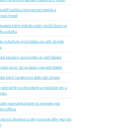
ezačít každou konverzaci stejně a
mout hned
skujete když měníte plány kvůli lásce na
tku vztahu
ás ovlivňuje první láska po celý zbytek
a
ké skupiny spojují lidi víc než čekáte
zniká pocit, že na lásku nemáte štěstí
lat když rande trvá déle než chcete
e seznámit na dovolené a nezůstat jen u
ánku
 vám seznamka bere víc energie než
ní offline
 citová závislost a jak ji poznat dřív než vás
í