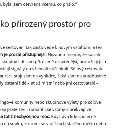
, byla jsem otevřená všemu, co přišlo."
ako přirozený prostor pro
lové cestování tak často vede k novým vztahům, a ten
m je prostě přístupnější.
Nezapomínejme, že sociální
kupiny lidí jsou přirozeně uzavřenější, protože jejich
lají signály otevřenosti vůči okolí. Sólový cestovatel
tauraci, stojí sám na vyhlídce, čeká sám na autobusové
y ostatní lidé – ať už místní nebo jiní cestovatelé –
fingové komunity nebo skupinové výlety pro sólové
kají přátelství i romantické vztahy s překvapivě
má totiž neobyčejnou moc.
Když dva lidé společně
tup na sopku, ztracení se v uličkách starého města nebo