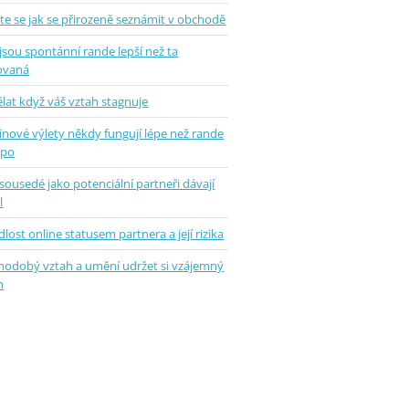
te se jak se přirozeně seznámit v obchodě
jsou spontánní rande lepší než ta
ovaná
lat když váš vztah stagnuje
inové výlety někdy fungují lépe než rande
epo
sousedé jako potenciální partneři dávají
l
lost online statusem partnera a její rizika
hodobý vztah a umění udržet si vzájemný
m