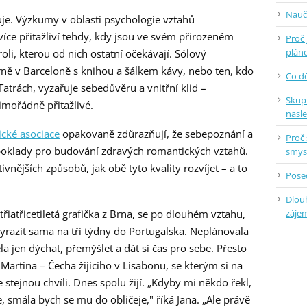
Nauč
huje. Výzkumy v oblasti psychologie vztahů
více přitažliví tehdy, kdy jsou ve svém přirozeném
Proč 
plán
oli, kterou od nich ostatní očekávají. Sólový
árně v Barceloně s knihou a šálkem kávy, nebo ten, kdo
Co dě
Tatrách, vyzařuje sebedůvěru a vnitřní klid –
Skup
mimořádně přitažlivé.
nasl
cké asociace
opakovaně zdůrazňují, že sebepoznání a
Proč 
edpoklady pro budování zdravých romantických vztahů.
smys
ivnějších způsobů, jak obě tyto kvality rozvíjet – a to
Posed
Dlou
záje
řiatřicetiletá grafička z Brna, se po dlouhém vztahu,
yrazit sama na tři týdny do Portugalska. Neplánovala
 jen dýchat, přemýšlet a dát si čas pro sebe. Přesto
 Martina – Čecha žijícího v Lisabonu, se kterým si na
stejnou chvíli. Dnes spolu žijí. „Kdyby mi někdo řekl,
le, smála bych se mu do obličeje," říká Jana. „Ale právě