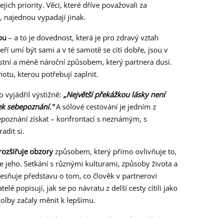
ejich priority. Věci, které dříve považovali za
 najednou vypadají jinak.
ou
– a to je dovednost, která je pro zdravý vztah
eří umí být sami a v té samotě se cítí dobře, jsou v
stní a méně nároční způsobem, který partnera dusí.
otu, kterou potřebují zaplnit.
o vyjádřil výstižně:
„Největší překážkou lásky není
tek sebepoznání."
A sólové cestování je jedním z
epoznání získat – konfrontací s neznámým, s
adit si.
rozšiřuje obzory
způsobem, který přímo ovlivňuje to,
e jeho. Setkání s různými kulturami, způsoby života a
sňuje představu o tom, co člověk v partnerovi
lé popisují, jak se po návratu z delší cesty cítili jako
 volby začaly měnit k lepšímu.