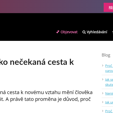
RE
💕 Objevovat
Vyhledávání
Blog
ako nečekaná cesta k
Proč
varo
Jak s
skut
aná cesta k novému vztahu mění člověka
Nenič
mit. A právě tato proměna je důvod, proč
Jak 
Proč 