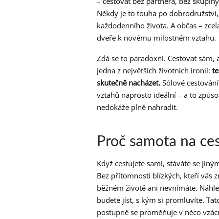
– cestovat bez partnera, bez skupiny
Někdy je to touha po dobrodružství, 
každodenního života. A občas – zcel
dveře k novému milostném vztahu.
Zdá se to paradoxní. Cestovat sám, 
jedna z největších životních ironií:
t
skutečně nacházet.
Sólové cestování
vztahů naprosto ideální – a to způ
nedokáže plně nahradit.
Proč samota na ces
Když cestujete sami, stáváte se jiným
Bez přítomnosti blízkých, kteří vás zn
běžném životě ani nevnímáte. Náhle
budete jíst, s kým si promluvíte. Ta
postupně se proměňuje v něco vzá