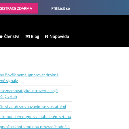
GISTRACE ZDARMA
|
Přihlásit se
Členství
Blog
Nápověda
 by člověk neměl ignorovat drobné
vné signály
e seznamovat jako introvert a najít
ečný vztah
te si vztah srovnáváním se s ostatními
uniknout stereotypu v dlouholetém vztahu
první setkání s rodinou prozradí hodně o