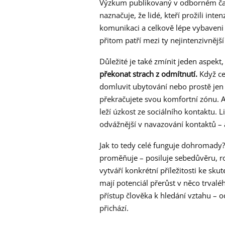
Výzkum publikovaný v odborném č
naznačuje, že lidé, kteří prožili inten
komunikaci a celkově lépe vybaveni
přitom patří mezi ty nejintenzivnějš
Důležité je také zmínit jeden aspekt
překonat strach z odmítnutí.
Když ce
domluvit ubytování nebo prostě jen
překračujete svou komfortní zónu. A
leží úzkost ze sociálního kontaktu. L
odvážnější v navazování kontaktů – a
Jak to tedy celé funguje dohromady?
proměňuje – posiluje sebedůvěru, ro
vytváří konkrétní příležitosti ke s
mají potenciál přerůst v něco trvalé
přístup člověka k hledání vztahu – 
přichází.