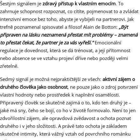
Šestým signálem je
zdravý přístup k vlastním emocím
. To
zahrnuje schopnost rozpoznat, co cítíte, pojmenovat to a zvládat
intenzivní emoce bez toho, abyste je vybíjeli na partnerovi. Jak
trefně poznamenal spisovatel a filosof Alain de Botton:
„Být
připraven na lásku neznamená přestat mít problémy – znamená
to přestat čekat, že partner je za vás vyřeší."
Emocionální
regulace je dovednost, která se dá trénovat, a její přítomnost
nebo absence se ve vztahu projeví dříve nebo později velmi
zřetelně.
Sedmý signál je možná nejpraktičtější ze všech:
aktivní zájem o
druhého člověka jako osobnost
, ne pouze jako o zdroj potvrzení
vlastní hodnoty nebo prostředek k naplnění osamělosti.
Připravený člověk se skutečně zajímá o to, kdo ten druhý je –
jaké má sny, čeho se bojí, co ho v životě formovalo. Není to jen
zdvořilostní zájem, ale opravdová zvědavost a ochota poznat
druhého i v jeho složitosti. A právě tato ochota je základem
skutečné intimity, která vážný vztah od povrchního románku