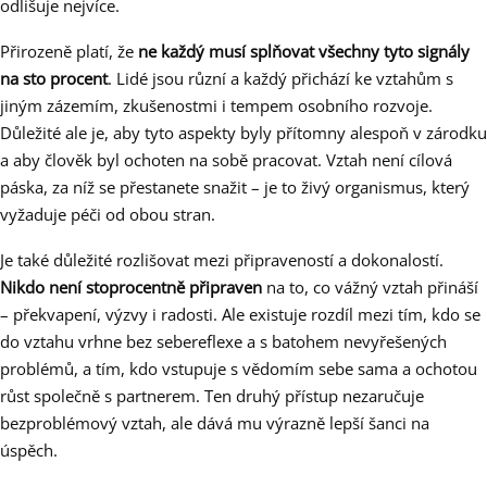
odlišuje nejvíce.
Přirozeně platí, že
ne každý musí splňovat všechny tyto signály
na sto procent
. Lidé jsou různí a každý přichází ke vztahům s
jiným zázemím, zkušenostmi i tempem osobního rozvoje.
Důležité ale je, aby tyto aspekty byly přítomny alespoň v zárodku
a aby člověk byl ochoten na sobě pracovat. Vztah není cílová
páska, za níž se přestanete snažit – je to živý organismus, který
vyžaduje péči od obou stran.
Je také důležité rozlišovat mezi připraveností a dokonalostí.
Nikdo není stoprocentně připraven
na to, co vážný vztah přináší
– překvapení, výzvy i radosti. Ale existuje rozdíl mezi tím, kdo se
do vztahu vrhne bez sebereflexe a s batohem nevyřešených
problémů, a tím, kdo vstupuje s vědomím sebe sama a ochotou
růst společně s partnerem. Ten druhý přístup nezaručuje
bezproblémový vztah, ale dává mu výrazně lepší šanci na
úspěch.