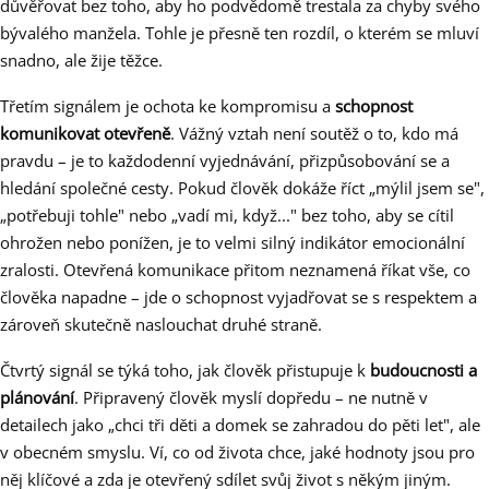
důvěřovat bez toho, aby ho podvědomě trestala za chyby svého
bývalého manžela. Tohle je přesně ten rozdíl, o kterém se mluví
snadno, ale žije těžce.
Třetím signálem je ochota ke kompromisu a
schopnost
komunikovat otevřeně
. Vážný vztah není soutěž o to, kdo má
pravdu – je to každodenní vyjednávání, přizpůsobování se a
hledání společné cesty. Pokud člověk dokáže říct „mýlil jsem se",
„potřebuji tohle" nebo „vadí mi, když..." bez toho, aby se cítil
ohrožen nebo ponížen, je to velmi silný indikátor emocionální
zralosti. Otevřená komunikace přitom neznamená říkat vše, co
člověka napadne – jde o schopnost vyjadřovat se s respektem a
zároveň skutečně naslouchat druhé straně.
Čtvrtý signál se týká toho, jak člověk přistupuje k
budoucnosti a
plánování
. Připravený člověk myslí dopředu – ne nutně v
detailech jako „chci tři děti a domek se zahradou do pěti let", ale
v obecném smyslu. Ví, co od života chce, jaké hodnoty jsou pro
něj klíčové a zda je otevřený sdílet svůj život s někým jiným.