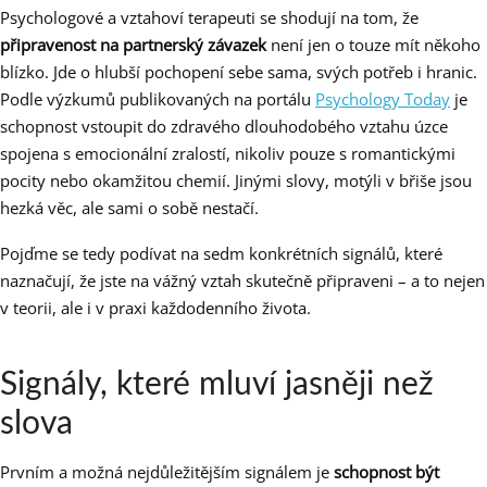
Psychologové a vztahoví terapeuti se shodují na tom, že
připravenost na partnerský závazek
není jen o touze mít někoho
blízko. Jde o hlubší pochopení sebe sama, svých potřeb i hranic.
Podle výzkumů publikovaných na portálu
Psychology Today
je
schopnost vstoupit do zdravého dlouhodobého vztahu úzce
spojena s emocionální zralostí, nikoliv pouze s romantickými
pocity nebo okamžitou chemií. Jinými slovy, motýli v břiše jsou
hezká věc, ale sami o sobě nestačí.
Pojďme se tedy podívat na sedm konkrétních signálů, které
naznačují, že jste na vážný vztah skutečně připraveni – a to nejen
v teorii, ale i v praxi každodenního života.
Signály, které mluví jasněji než
slova
Prvním a možná nejdůležitějším signálem je
schopnost být