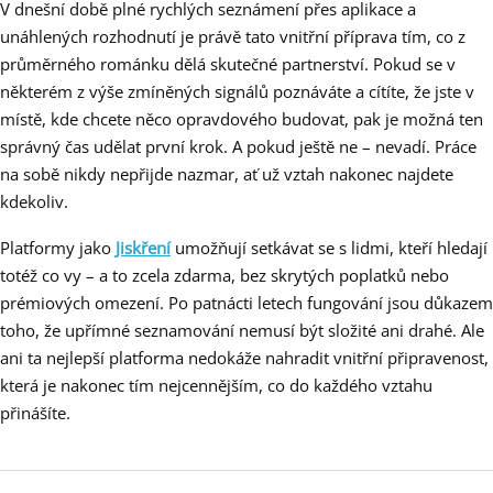
V dnešní době plné rychlých seznámení přes aplikace a
unáhlených rozhodnutí je právě tato vnitřní příprava tím, co z
průměrného románku dělá skutečné partnerství. Pokud se v
některém z výše zmíněných signálů poznáváte a cítíte, že jste v
místě, kde chcete něco opravdového budovat, pak je možná ten
správný čas udělat první krok. A pokud ještě ne – nevadí. Práce
na sobě nikdy nepřijde nazmar, ať už vztah nakonec najdete
kdekoliv.
Platformy jako
Jiskření
umožňují setkávat se s lidmi, kteří hledají
totéž co vy – a to zcela zdarma, bez skrytých poplatků nebo
prémiových omezení. Po patnácti letech fungování jsou důkazem
toho, že upřímné seznamování nemusí být složité ani drahé. Ale
ani ta nejlepší platforma nedokáže nahradit vnitřní připravenost,
která je nakonec tím nejcennějším, co do každého vztahu
přinášíte.