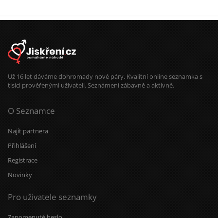
Už 16 let dáváme dohromady nové páry. Kvalitní online seznamka s
tisíci prověřenými uživateli. Seznámení zábavně a aktivně.
O Seznamce
Najít partnera
Přihlášení
Registrace
Novinky
Pro uživatele seznamky
Zapomenuté heslo