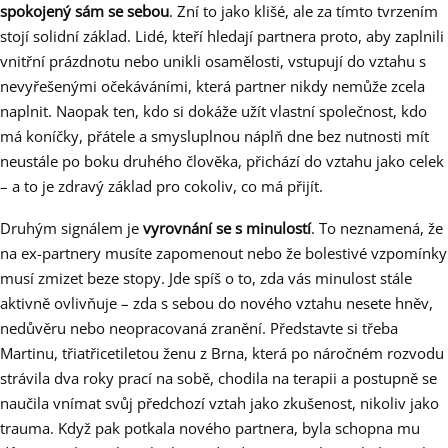
spokojený sám se sebou
. Zní to jako klišé, ale za tímto tvrzením
stojí solidní základ. Lidé, kteří hledají partnera proto, aby zaplnili
vnitřní prázdnotu nebo unikli osamělosti, vstupují do vztahu s
nevyřešenými očekáváními, která partner nikdy nemůže zcela
naplnit. Naopak ten, kdo si dokáže užít vlastní společnost, kdo
má koníčky, přátele a smysluplnou náplň dne bez nutnosti mít
neustále po boku druhého člověka, přichází do vztahu jako celek
– a to je zdravý základ pro cokoliv, co má přijít.
Druhým signálem je
vyrovnání se s minulostí
. To neznamená, že
na ex-partnery musíte zapomenout nebo že bolestivé vzpomínky
musí zmizet beze stopy. Jde spíš o to, zda vás minulost stále
aktivně ovlivňuje – zda s sebou do nového vztahu nesete hněv,
nedůvěru nebo neopracovaná zranění. Představte si třeba
Martinu, třiatřicetiletou ženu z Brna, která po náročném rozvodu
strávila dva roky prací na sobě, chodila na terapii a postupně se
naučila vnímat svůj předchozí vztah jako zkušenost, nikoliv jako
trauma. Když pak potkala nového partnera, byla schopna mu