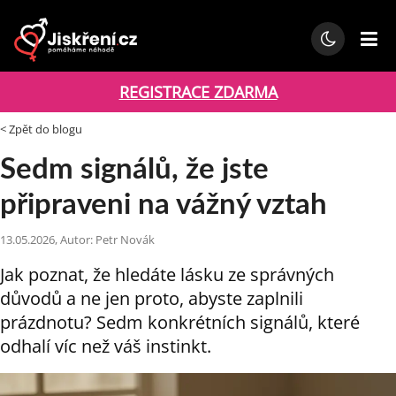
REGISTRACE ZDARMA
< Zpět do blogu
Sedm signálů, že jste
připraveni na vážný vztah
13.05.2026, Autor: Petr Novák
Jak poznat, že hledáte lásku ze správných
důvodů a ne jen proto, abyste zaplnili
prázdnotu? Sedm konkrétních signálů, které
odhalí víc než váš instinkt.