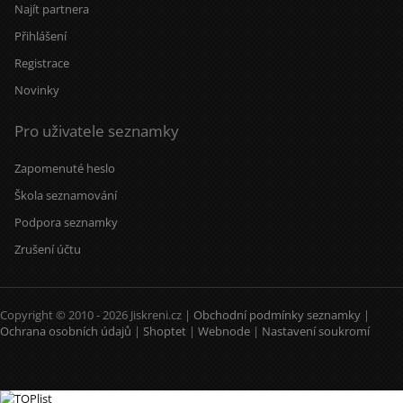
Najít partnera
Přihlášení
Registrace
Novinky
Pro uživatele seznamky
Zapomenuté heslo
Škola seznamování
Podpora seznamky
Zrušení účtu
Copyright © 2010 - 2026 Jiskreni.cz |
Obchodní podmínky seznamky
|
Ochrana osobních údajů
|
Shoptet
|
Webnode
|
Nastavení soukromí