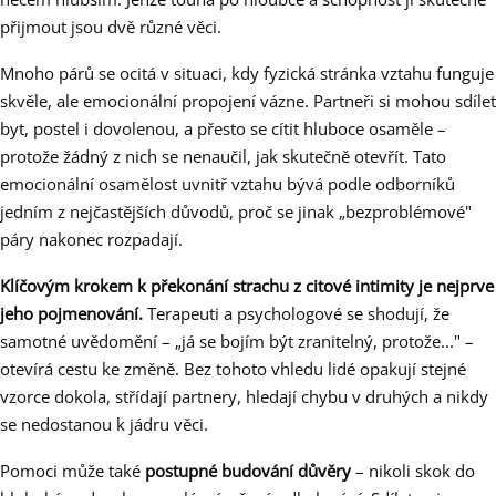
přijmout jsou dvě různé věci.
Mnoho párů se ocitá v situaci, kdy fyzická stránka vztahu funguje
skvěle, ale emocionální propojení vázne. Partneři si mohou sdílet
byt, postel i dovolenou, a přesto se cítit hluboce osaměle –
protože žádný z nich se nenaučil, jak skutečně otevřít. Tato
emocionální osamělost uvnitř vztahu bývá podle odborníků
jedním z nejčastějších důvodů, proč se jinak „bezproblémové"
páry nakonec rozpadají.
Klíčovým krokem k překonání strachu z citové intimity je nejprve
jeho pojmenování.
Terapeuti a psychologové se shodují, že
samotné uvědomění – „já se bojím být zranitelný, protože..." –
otevírá cestu ke změně. Bez tohoto vhledu lidé opakují stejné
vzorce dokola, střídají partnery, hledají chybu v druhých a nikdy
se nedostanou k jádru věci.
Pomoci může také
postupné budování důvěry
– nikoli skok do