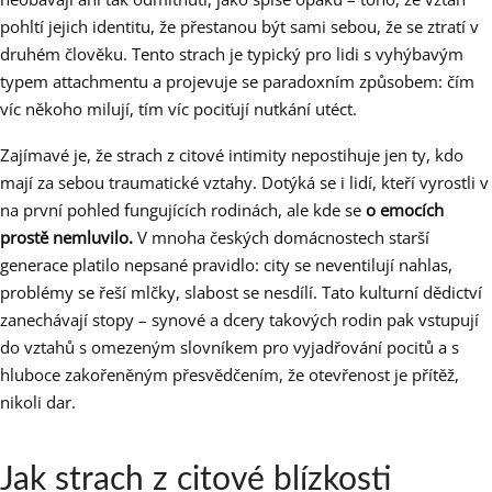
pohltí jejich identitu, že přestanou být sami sebou, že se ztratí v
druhém člověku. Tento strach je typický pro lidi s vyhýbavým
typem attachmentu a projevuje se paradoxním způsobem: čím
víc někoho milují, tím víc pociťují nutkání utéct.
Zajímavé je, že strach z citové intimity nepostihuje jen ty, kdo
mají za sebou traumatické vztahy. Dotýká se i lidí, kteří vyrostli v
na první pohled fungujících rodinách, ale kde se
o emocích
prostě nemluvilo.
V mnoha českých domácnostech starší
generace platilo nepsané pravidlo: city se neventilují nahlas,
problémy se řeší mlčky, slabost se nesdílí. Tato kulturní dědictví
zanechávají stopy – synové a dcery takových rodin pak vstupují
do vztahů s omezeným slovníkem pro vyjadřování pocitů a s
hluboce zakořeněným přesvědčením, že otevřenost je přítěž,
nikoli dar.
Jak strach z citové blízkosti