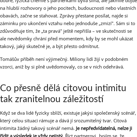
dobře, fyzická chemie s partnerkami bývá silná, ale jakmile dojde
na hlubší rozhovory o jeho pocitech, budoucnosti nebo vlastních
obavách, začne se stahovat. Zprávy přestane posílat, najde si
záminku pro ukončení vztahu nebo jednoduše „zmizí". Sám si to
zdůvodňuje tím, že „ta pravá" ještě nepřišla – ve skutečnosti se
ale nevědomky chrání před momentem, kdy by se mohl ukázat
takový, jaký skutečně je, a být přesto odmítnut.
Tomášův příběh není výjimečný. Miliony lidí žijí v podobném
vzorci, aniž by si plně uvědomovaly, co se v nich odehrává.
Co přesně dělá citovou intimitu
tak zranitelnou záležitostí
Když se dva lidé fyzicky sblíží, existuje jakýsi společenský scénář,
který celou situaci rámuje a dává jí srozumitelný tvar. Citová
intimita žádný takový scénář nemá.
Je nepředvídatelná, nelze ji
řídit a výsledek je vždy nejistý.
Říct partnerovi „bojím se, že