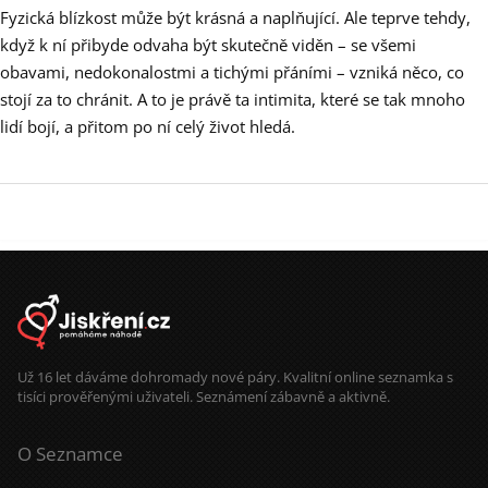
Fyzická blízkost může být krásná a naplňující. Ale teprve tehdy,
když k ní přibyde odvaha být skutečně viděn – se všemi
obavami, nedokonalostmi a tichými přáními – vzniká něco, co
stojí za to chránit. A to je právě ta intimita, které se tak mnoho
lidí bojí, a přitom po ní celý život hledá.
Už 16 let dáváme dohromady nové páry. Kvalitní online seznamka s
tisíci prověřenými uživateli. Seznámení zábavně a aktivně.
O Seznamce