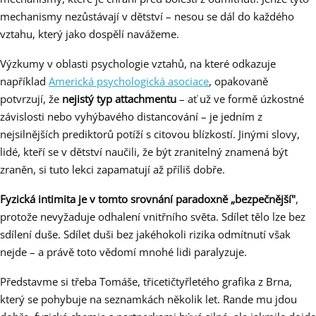
mechanismy nezůstávají v dětství – nesou se dál do každého
vztahu, který jako dospělí navážeme.
Výzkumy v oblasti psychologie vztahů, na které odkazuje
například
Americká psychologická asociace
, opakovaně
potvrzují, že
nejistý typ attachmentu
– ať už ve formě úzkostné
závislosti nebo vyhýbavého distancování – je jedním z
nejsilnějších prediktorů potíží s citovou blízkostí. Jinými slovy,
lidé, kteří se v dětství naučili, že být zranitelný znamená být
zraněn, si tuto lekci zapamatují až příliš dobře.
Fyzická intimita je v tomto srovnání paradoxně „bezpečnější"
,
protože nevyžaduje odhalení vnitřního světa. Sdílet tělo lze bez
sdílení duše. Sdílet duši bez jakéhokoli rizika odmítnutí však
nejde – a právě toto vědomí mnohé lidi paralyzuje.
Představme si třeba Tomáše, třicetičtyřletého grafika z Brna,
který se pohybuje na seznamkách několik let. Rande mu jdou