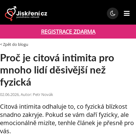
REGISTRACE ZDARMA
< Zpět do blogu
Proč je citová intimita pro
mnoho lidí děsivější než
fyzická
02.06.2026, Autor: Petr Novák
Citová intimita odhaluje to, co fyzická blízkost
snadno zakryje. Pokud se vám daří fyzicky, ale
emocionálně mizíte, tenhle článek je přesně pro
vás.