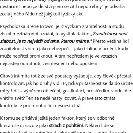
nestačím" nebo „v dětství jsem se cítil nepotřebný" je odvaha
zcela jiného řádu než jakýkoli fyzický akt.
Psycholožka Brené Brown, jejíž výzkum zranitelnosti a studu
získal mezinárodní uznání, to vystihla takto:
„Zranitelnost není
slabost. Je to největší odvaha, kterou máme."
Přesto většina lidí
zranitelnost vnímá jako nebezpečí – jako trhlinu v brnění, kudy
může nepřítel proniknout. A tím nepřítelem je ve vztazích
nejčastěji odmítnutí, zesměšnění nebo opuštění.
Citová intimita totiž ze své podstaty vyžaduje, aby člověk přestal
kontrolovat, jak ho druhý vidí. Fyzická přitažlivost se dá do určité
míry řídit – výběrem oblečení, gestikulací, prostředím rande. Ale
vnitřní svět? Ten se nedá nastylizovat. A právě tato ztráta
kontroly je pro mnoho lidí nesnesitelná.
K tomu se přidává ještě jeden faktor, který se v odborné
literatuře označuje jako
strach z pohltění
. Někteří lidé se
neobávají ani tak odmítnutí, jako spíše opaku – toho, že vztah