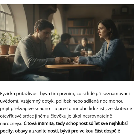
Fyzická přitažlivost bývá tím prvním, co si lidé při seznamování
uvědomí. Vzájemný dotyk, polibek nebo sdílená noc mohou
přijít překvapivě snadno – a přesto mnoho lidí zjistí, že skutečně
otevřít své srdce jinému člověku je úkol nesrovnatelně
náročnější.
Citová intimita, tedy schopnost sdílet své nejhlubší
pocity, obavy a zranitelnosti, bývá pro velkou část dospělé