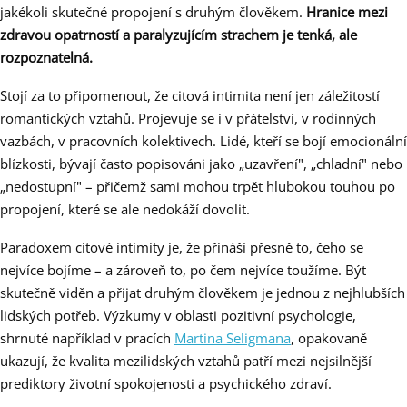
jakékoli skutečné propojení s druhým člověkem.
Hranice mezi
zdravou opatrností a paralyzujícím strachem je tenká, ale
rozpoznatelná.
Stojí za to připomenout, že citová intimita není jen záležitostí
romantických vztahů. Projevuje se i v přátelství, v rodinných
vazbách, v pracovních kolektivech. Lidé, kteří se bojí emocionální
blízkosti, bývají často popisováni jako „uzavření", „chladní" nebo
„nedostupní" – přičemž sami mohou trpět hlubokou touhou po
propojení, které se ale nedokáží dovolit.
Paradoxem citové intimity je, že přináší přesně to, čeho se
nejvíce bojíme – a zároveň to, po čem nejvíce toužíme. Být
skutečně viděn a přijat druhým člověkem je jednou z nejhlubších
lidských potřeb. Výzkumy v oblasti pozitivní psychologie,
shrnuté například v pracích
Martina Seligmana
, opakovaně
ukazují, že kvalita mezilidských vztahů patří mezi nejsilnější
prediktory životní spokojenosti a psychického zdraví.