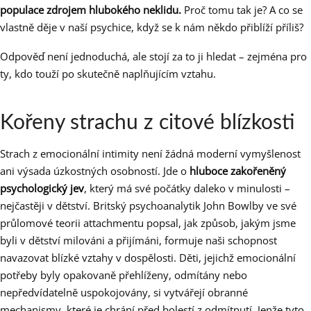
populace zdrojem hlubokého neklidu.
Proč tomu tak je? A co se
vlastně děje v naší psychice, když se k nám někdo přiblíží příliš?
Odpověď není jednoduchá, ale stojí za to ji hledat – zejména pro
ty, kdo touží po skutečně naplňujícím vztahu.
Kořeny strachu z citové blízkosti
Strach z emocionální intimity není žádná moderní vymyšlenost
ani výsada úzkostných osobností. Jde o
hluboce zakořeněný
psychologický jev
, který má své počátky daleko v minulosti –
nejčastěji v dětství. Britský psychoanalytik John Bowlby ve své
průlomové teorii attachmentu popsal, jak způsob, jakým jsme
byli v dětství milováni a přijímáni, formuje naši schopnost
navazovat blízké vztahy v dospělosti. Děti, jejichž emocionální
potřeby byly opakovaně přehlíženy, odmítány nebo
nepředvídatelně uspokojovány, si vytvářejí obranné
mechanismy, které je chrání před bolestí z odmítnutí. Jenže tyto