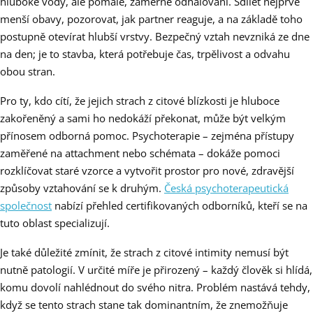
hluboké vody, ale pomalé, záměrné odhalování. Sdílet nejprve
menší obavy, pozorovat, jak partner reaguje, a na základě toho
postupně otevírat hlubší vrstvy. Bezpečný vztah nevzniká ze dne
na den; je to stavba, která potřebuje čas, trpělivost a odvahu
obou stran.
Pro ty, kdo cítí, že jejich strach z citové blízkosti je hluboce
zakořeněný a sami ho nedokáží překonat, může být velkým
přínosem odborná pomoc. Psychoterapie – zejména přístupy
zaměřené na attachment nebo schémata – dokáže pomoci
rozklíčovat staré vzorce a vytvořit prostor pro nové, zdravější
způsoby vztahování se k druhým.
Česká psychoterapeutická
společnost
nabízí přehled certifikovaných odborníků, kteří se na
tuto oblast specializují.
Je také důležité zmínit, že strach z citové intimity nemusí být
nutně patologií. V určité míře je přirozený – každý člověk si hlídá,
komu dovolí nahlédnout do svého nitra. Problém nastává tehdy,
když se tento strach stane tak dominantním, že znemožňuje