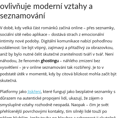
ovlivňuje moderní vztahy a
seznamování
V době, kdy velká část románků začíná online – přes seznamky,
sociální sítě nebo aplikace – dostává strach z emocionální
intimity nové podoby. Digitální komunikace nabízí pohodlnou
vzdálenost: lze být vtipný, zajímavý a přitažlivý za obrazovkou,
aniž by bylo nutné čelit skutečné zranitelnosti tváří v tvář. Není
náhodou, že fenomén
ghostingu
– náhlého zmizení bez
vysvětlení – je v online seznamování tak rozšířený. Je to v
podstatě útěk v momentě, kdy by citová blízkost mohla začít být
skutečná.
Platformy jako
Jiskření
, které fungují jako bezplatné seznamky s
důrazem na autentické propojení lidí, ukazují, že zájem o
smysluplné vztahy rozhodně neopadá. Naopak – čím je svět
přehlcenější povrchovými kontakty, tím silněji lidé touží po
něčem hlubším. Jenže touha po hloubce a schopnost ji skutečně