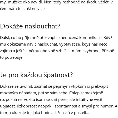
my, mužské oko nevidí. Není tedy rozhodně na škodu vědět, v
čem nám to sluší nejvíce.
Dokáže naslouchat?
Další, co ho příjemně překvapí je nenucená komunikace. Když
mu dokážeme navíc naslouchat, vyptávat se, když nás něco
zajímá a ještě k němu obdivně vzhlížet, máme vyhráno. Přesně
to potřebuje!
Je pro každou špatnost?
Dokáže se uvolnit, zasmát se peprným vtípkům či překvapit
mazaným nápadem, ptá se sám sebe. Chlap samozřejmě
rozpozná nervozitu (sám se s ní pere), ale intuitivně vycítí
upjatost, úzkoprsost naopak i spontánnost a smysl pro humor. A
to mu ukazuje to, jaká bude asi ženská v posteli...