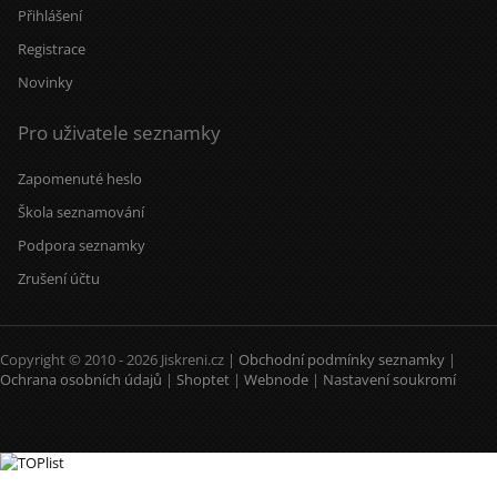
Přihlášení
Registrace
Novinky
Pro uživatele seznamky
Zapomenuté heslo
Škola seznamování
Podpora seznamky
Zrušení účtu
Copyright © 2010 - 2026 Jiskreni.cz |
Obchodní podmínky seznamky
|
Ochrana osobních údajů
|
Shoptet
|
Webnode
|
Nastavení soukromí