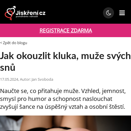
REGISTRACE ZDARMA
< Zpět do blogu
Jak okouzlit kluka, muže svých
snů
17.05.2024, Autor: Jan Svoboda
Naučte se, co přitahuje muže. Vzhled, jemnost,
smysl pro humor a schopnost naslouchat
zvyšují šance na úspěšný vztah a osobní štěstí.