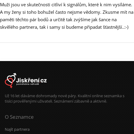
Muži jsou ve skutečnosti citliví k signálům, které k nim vysíláme.
A my ženy si toho bohužel často nejsme vědomy. Zkusme mít na
paměti těchto pár bodů a určitě tak zvýšíme jak šance na
skvělého partnera, tak i samy si budeme připadat šťastnější..:-)
Už 16 let dáváme dohromady nové páry. Kvalitní online seznamka s
tisíci prověřenými uživateli. Seznámení zábavně a aktivně.
O Seznamce
Najít partnera