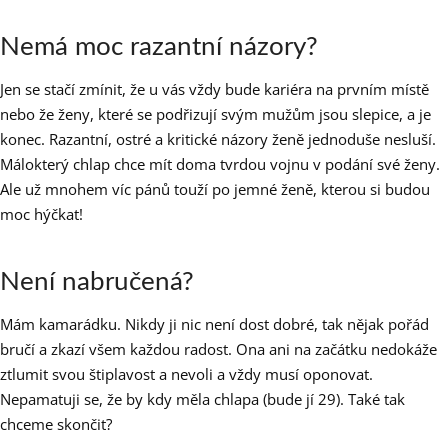
Nemá moc razantní názory?
Jen se stačí zmínit, že u vás vždy bude kariéra na prvním místě
nebo že ženy, které se podřizují svým mužům jsou slepice, a je
konec. Razantní, ostré a kritické názory ženě jednoduše nesluší.
Málokterý chlap chce mít doma tvrdou vojnu v podání své ženy.
Ale už mnohem víc pánů touží po jemné ženě, kterou si budou
moc hýčkat!
Není nabručená?
Mám kamarádku. Nikdy ji nic není dost dobré, tak nějak pořád
bručí a zkazí všem každou radost. Ona ani na začátku nedokáže
ztlumit svou štiplavost a nevoli a vždy musí oponovat.
Nepamatuji se, že by kdy měla chlapa (bude jí 29). Také tak
chceme skončit?