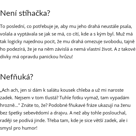
Není stíhačka?
To poslední, co potřebuje je, aby mu jeho drahá neustále psala,
volala a vyptávala se jak se má, co cítí, kde a s kým byl. Muž má
tak logicky najednou pocit, že mu drahá omezuje svobodu, tajně
ho podezírá, že je na něm závislá a nemá vlastní život. A z takové
dívky má opravdu panickou hrůzu!
Nefňuká?
„Ach ach, jen si dám k salátu kousek chleba a už mi naroste
zadek. Nejsem v tom tlustá? Tuhle fotku vymaž, tam vypadám
hrozně..." Znáte to, že? Podobné fňukavé fráze ukazují na ženu
bez špetky sebevědomí a drajvu. A než aby tohle poslouchal,
raději se podívá jinde. Třeba tam, kde je sice větší zadek, ale i
smysl pro humor!