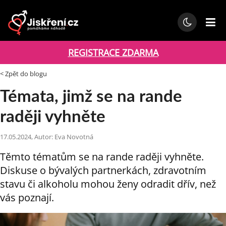
REGISTRACE ZDARMA
< Zpět do blogu
Témata, jimž se na rande
raději vyhněte
17.05.2024, Autor: Eva Novotná
Těmto tématům se na rande raději vyhněte.
Diskuse o bývalých partnerkách, zdravotním
stavu či alkoholu mohou ženy odradit dřív, než
vás poznají.