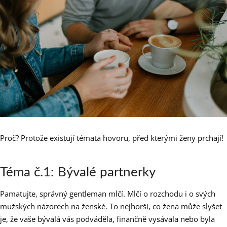
Proč? Protože existují témata hovoru, před kterými ženy prchají!
Téma č.1: Bývalé partnerky
Pamatujte, správný gentleman mlčí. Mlčí o rozchodu i o svých
mužských názorech na ženské. To nejhorší, co žena může slyšet
je, že vaše bývalá vás podváděla, finančně vysávala nebo byla