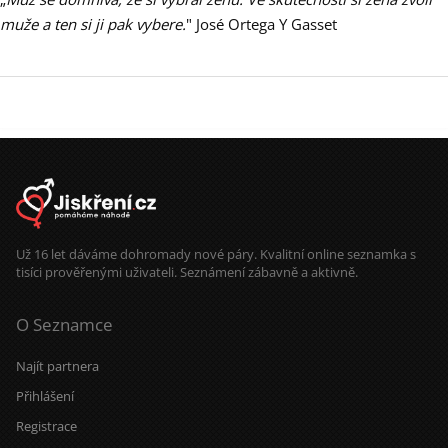
muže a ten si ji pak vybere.
" José Ortega Y Gasset
Už 16 let dáváme dohromady nové páry. Kvalitní online seznamka s
tisíci prověřenými uživateli. Seznámení zábavně a aktivně.
O Seznamce
Najít partnera
Přihlášení
Registrace