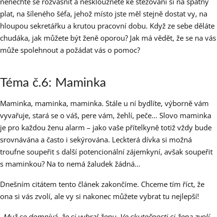
nenechte se rozvášnit a nesklouzněte ke stěžování si na špatný
plat, na šíleného šéfa, jehož místo jste měl stejně dostat vy, na
hloupou sekretářku a krutou pracovní dobu. Když ze sebe děláte
chudáka, jak můžete být ženě oporou? Jak má vědět, že se na vás
může spolehnout a požádat vás o pomoc?
Téma č.6: Maminka
Maminka, maminka, maminka. Stále u ní bydlíte, výborně vám
vyvařuje, stará se o váš, pere vám, žehlí, peče… Slovo maminka
je pro každou ženu alarm – jako vaše přítelkyně totiž vždy bude
srovnávána a často i sekýrována. Leckterá dívka si možná
troufne soupeřit s další potencionální zájemkyní, avšak soupeřit
s maminkou? Na to nemá žaludek žádná…
Dnešním citátem tento článek zakončíme. Chceme tím říct, že
ona si vás zvolí, ale vy si nakonec můžete vybrat tu nejlepší!
„
Muž se domnívá, že si vybral ženu. Ve skutečnosti si žena zvolí