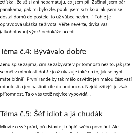
ztřískal, že už si ani nepamatuju, co jsem pil. Začínal jsem pár
panákama, pak mi bylo zle, poblil jsem si triko a jak jsem se
dostal domů do postele, to už vůbec nevím…" Tohle je
opravdová ukázka ze života. Věřte nevěřte, dívka vaši
(alkoholovou) výdrž nedokáže ocenit…
Téma č.4: Bývávalo dobře
Ženu spíše zajímá, čím se zabýváte v přítomnosti než to, jak jste
se měl v minulosti dobře (což ukazuje také na to, jak se nyní
máte bídně). První rande by tak mělo osvětlit jen malou část vaší
minulosti a jen nastínit cíle do budoucna. Nejdůležitější je však
přítomnost. Ta o vás totiž nejvíce vypovídá…
Téma č.5: Šéf idiot a já chudák
Mluvte o své práci, představte ji náplň svého povolání. Ale