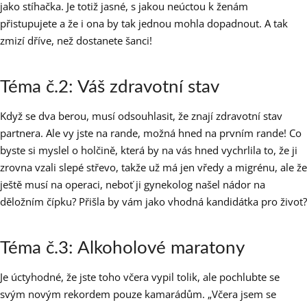
jako stíhačka. Je totiž jasné, s jakou neúctou k ženám
přistupujete a že i ona by tak jednou mohla dopadnout. A tak
zmizí dříve, než dostanete šanci!
Téma č.2: Váš zdravotní stav
Když se dva berou, musí odsouhlasit, že znají zdravotní stav
partnera. Ale vy jste na rande, možná hned na prvním rande! Co
byste si myslel o holčině, která by na vás hned vychrlila to, že ji
zrovna vzali slepé střevo, takže už má jen vředy a migrénu, ale že
ještě musí na operaci, neboť ji gynekolog našel nádor na
děložním čípku? Přišla by vám jako vhodná kandidátka pro život?
Téma č.3: Alkoholové maratony
Je úctyhodné, že jste toho včera vypil tolik, ale pochlubte se
svým novým rekordem pouze kamarádům. „Včera jsem se