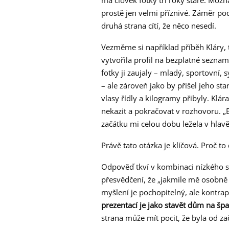
má člověk fotky tři roky staré. Mož
prostě jen velmi příznivé. Záměr pod
druhá strana cítí, že něco nesedí.
Vezměme si například příběh Kláry, tř
vytvořila profil na bezplatné sezna
fotky ji zaujaly – mladý, sportovní,
– ale zároveň jako by přišel jeho sta
vlasy řídly a kilogramy přibyly. Klár
nekazit a pokračovat v rozhovoru. „B
začátku mi celou dobu ležela v hlavě.
Právě tato otázka je klíčová. Proč to 
Odpověď tkví v kombinaci nízkého 
přesvědčení, že „jakmile mě osobně 
myšlení je pochopitelný, ale kontra
prezentací je jako stavět dům na šp
strana může mít pocit, že byla od z