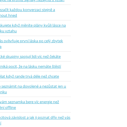
ezačít každou konverzaci stejně a
mout hned
skujete když měníte plány kvůli lásce na
tku vztahu
ás ovlivňuje první láska po celý zbytek
a
ké skupiny spojují lidi víc než čekáte
zniká pocit, že na lásku nemáte štěstí
lat když rande trvá déle než chcete
e seznámit na dovolené a nezůstat jen u
ánku
 vám seznamka bere víc energie než
ní offline
 citová závislost a jak ji poznat dřív než vás
í