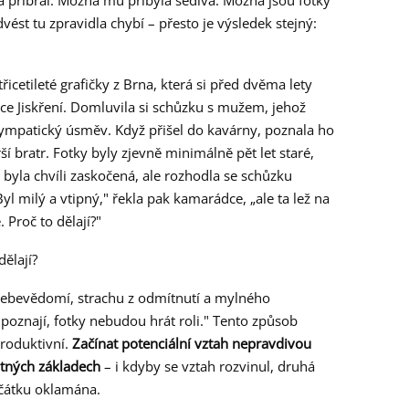
ná přibral. Možná mu přibyla šedivá. Možná jsou fotky
vést tu zpravidla chybí – přesto je výsledek stejný:
icetileté grafičky z Brna, která si před dvěma lety
mce Jiskření. Domluvila si schůzku s mužem, jehož
 sympatický úsměv. Když přišel do kavárny, poznala ho
rší bratr. Fotky byly zjevně minimálně pět let staré,
a byla chvíli zaskočená, ale rozhodla se schůzku
yl milý a vtipný," řekla pak kamarádce, „ale ta lež na
 Proč to dělají?"
dělají?
sebevědomí, strachu z odmítnutí a mylného
poznají, fotky nebudou hrát roli." Tento způsob
produktivní.
Začínat potenciální vztah nepravdivou
atných základech
– i kdyby se vztah rozvinul, druhá
ačátku oklamána.