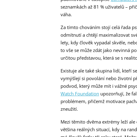
seznamkách až 81 % uživatelů – přič
váha.
Za tímto chováním stojí celá řada p
odmítnutí a chtějí maximalizovat sv
lety, kdy člověk vypadal skvěle, ne
to vše se může zdát jako nevinná po
určitou představou, která se s reali
Existuje ale také skupina lidí, kteří s
vymýšlejí si povolání nebo životní p
podvod, který může mít i vážné psy
Watch Foundation
upozorňují, že fal
problémem, přičemž motivace pacha
zneužití.
Mezi těmito dvěma extrémy leží ale
většina reálných situací, kdy na ran