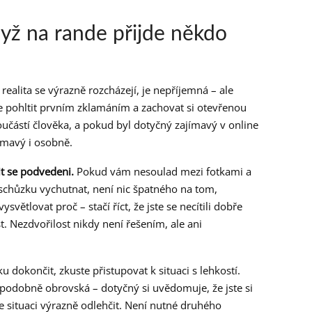
dyž na rande přijde někdo
 realita se výrazně rozcházejí, je nepříjemná – ale
se pohltit prvním zklamáním a zachovat si otevřenou
oučástí člověka, a pokud byl dotyčný zajímavý v online
ímavý i osobně.
tit se podvedeni.
Pokud vám nesoulad mezi fotkami a
 schůzku vychutnat, není nic špatného na tom,
větlovat proč – stačí říct, že jste se necítili dobře
. Nezdvořilost nikdy není řešením, ale ani
 dokončit, zkuste přistupovat k situaci s lehkostí.
podobně obrovská – dotyčný si uvědomuje, že jste si
e situaci výrazně odlehčit. Není nutné druhého