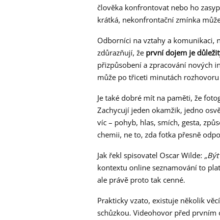
člověka konfrontovat nebo ho zasyp
krátká, nekonfrontační zmínka může
Odborníci na vztahy a komunikaci, n
zdůrazňují, že
první dojem je důležitý
přizpůsobení a zpracování nových in
může po třiceti minutách rozhovoru 
Je také dobré mít na paměti, že fotogr
Zachycují jeden okamžik, jedno osvě
víc – pohyb, hlas, smích, gesta, způ
chemii, ne to, zda fotka přesně odpov
Jak řekl spisovatel Oscar Wilde:
„Být
kontextu online seznamování to platí
ale právě proto tak cenné.
Prakticky vzato, existuje několik vě
schůzkou. Videohovor před prvním o