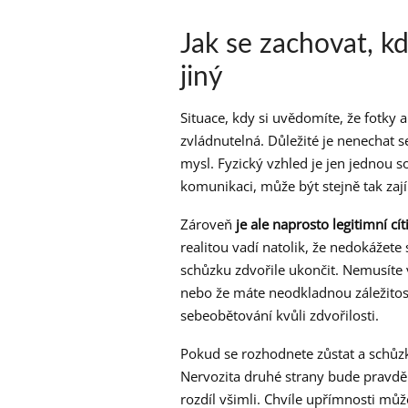
Jak se zachovat, k
jiný
Situace, kdy si uvědomíte, že fotky a
zvládnutelná. Důležité je nenechat 
mysl. Fyzický vzhled je jen jednou s
komunikaci, může být stejně tak zaj
Zároveň
je ale naprosto legitimní cí
realitou vadí natolik, že nedokážete
schůzku zdvořile ukončit. Nemusíte vys
nebo že máte neodkladnou záležitost
sebeobětování kvůli zdvořilosti.
Pokud se rozhodnete zůstat a schůzku
Nervozita druhé strany bude pravdě
rozdíl všimli. Chvíle upřímnosti můž