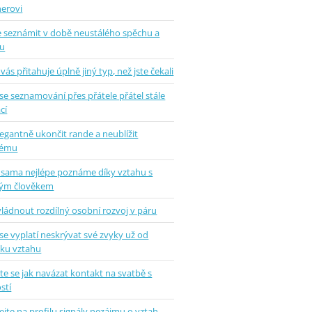
nerovi
se seznámit v době neustálého spěchu a
u
vás přitahuje úplně jiný typ, než jste čekali
se seznamování přes přátele přátel stále
cí
legantně ukončit rande a neublížit
hému
 sama nejlépe poznáme díky vztahu s
ým člověkem
vládnout rozdílný osobní rozvoj v páru
se vyplatí neskrývat své zvyky už od
tku vztahu
e se jak navázat kontakt na svatbě s
stí
jte na profilu signály nezájmu o vztah