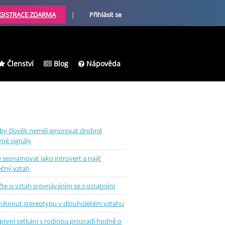
GISTRACE ZDARMA
|
Přihlásit se
Členství
Blog
Nápověda
 by člověk neměl ignorovat drobné
vné signály
e seznamovat jako introvert a najít
ečný vztah
te si vztah srovnáváním se s ostatními
uniknout stereotypu v dlouholetém vztahu
první setkání s rodinou prozradí hodně o