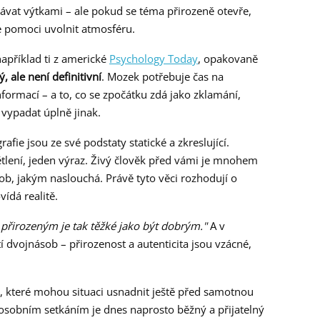
ávat výtkami – ale pokud se téma přirozeně otevře,
 pomoci uvolnit atmosféru.
apříklad ti z americké
Psychology Today
, opakovaně
, ale není definitivní
. Mozek potřebuje čas na
formací – a to, co se zpočátku zdá jako zklamání,
vypadat úplně jinak.
afie jsou ze své podstaty statické a zkreslující.
tlení, jeden výraz. Živý člověk před vámi je mnohem
sob, jakým naslouchá. Právě tyto věci rozhodují o
ídá realitě.
 přirozeným je tak těžké jako být dobrým."
A v
 dvojnásob – přirozenost a autenticita jsou vzácné,
cí, které mohou situaci usnadnit ještě před samotnou
sobním setkáním je dnes naprosto běžný a přijatelný