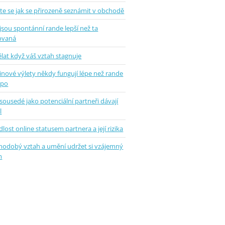
te se jak se přirozeně seznámit v obchodě
jsou spontánní rande lepší než ta
ovaná
lat když váš vztah stagnuje
inové výlety někdy fungují lépe než rande
epo
sousedé jako potenciální partneři dávají
l
lost online statusem partnera a její rizika
hodobý vztah a umění udržet si vzájemný
m