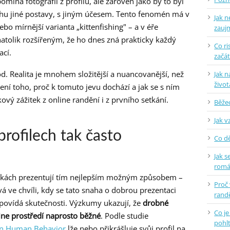
míná fotografii z profilu, ale zároveň jako by to byl
rochu jiné postavy, s jiným účesem. Tento fenomén má v
Jak n
ebo mírnější varianta „kittenfishing" – a v éře
zauj
atolik rozšířeným, že ho dnes zná prakticky každý
Co ri
ací.
začá
. Realita je mnohem složitější a nuancovanější, než
Jak n
život
ení toho, proč k tomuto jevu dochází a jak se s ním
ový zážitek z online randění i z prvního setkání.
Běžec
Jak v
profilech tak často
Co dě
Jak s
rom
namkách prezentují tím nejlepším možným způsobem –
Proč
vá ve chvíli, kdy se tato snaha o dobrou prezentaci
randě
povídá skutečnosti. Výzkumy ukazují, že
drobné
Co je
line prostředí naprosto běžné
. Podle studie
pohlt
in Human Behavior
lže nebo přikrášluje svůj profil na