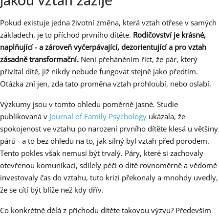
jakou vztah zažije
Pokud existuje jedna životní změna, která vztah otřese v samých
základech, je to příchod prvního dítěte.
Rodičovství je krásné,
naplňující - a zároveň vyčerpávající, dezorientující a pro vztah
zásadně transformační.
Není přeháněním říct, že pár, který
přivítal dítě, již nikdy nebude fungovat stejně jako předtím.
Otázka zní jen, zda tato proměna vztah prohloubí, nebo oslabí.
Výzkumy jsou v tomto ohledu poměrně jasné. Studie
publikovaná v
Journal of Family Psychology
ukázala, že
spokojenost ve vztahu po narození prvního dítěte klesá u většiny
párů - a to bez ohledu na to, jak silný byl vztah před porodem.
Tento pokles však nemusí být trvalý. Páry, které si zachovaly
otevřenou komunikaci, sdílely péči o dítě rovnoměrně a vědomě
investovaly čas do vztahu, tuto krizi překonaly a mnohdy uvedly,
že se cítí být blíže než kdy dřív.
Co konkrétně dělá z příchodu dítěte takovou výzvu? Především