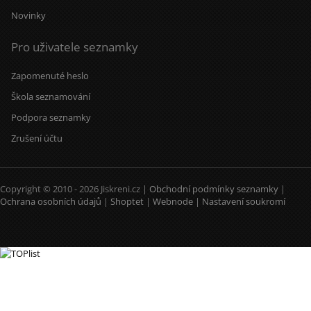
Novinky
Pro uživatele seznamky
Zapomenuté heslo
Škola seznamování
Podpora seznamky
Zrušení účtu
Copyright © 2010 - 2026 Jiskreni.cz |
Obchodní podmínky seznamky
|
Ochrana osobních údajů
|
Shoptet
|
Webnode
|
Nastavení soukromí