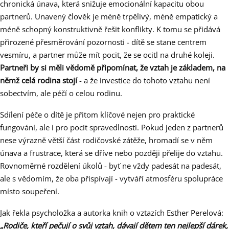
chronická únava, která snižuje emocionální kapacitu obou
partnerů. Unavený člověk je méně trpělivý, méně empatický a
méně schopný konstruktivně řešit konflikty. K tomu se přidává
přirozené přesměrování pozornosti - dítě se stane centrem
vesmíru, a partner může mít pocit, že se ocitl na druhé koleji.
Partneři by si měli vědomě připomínat, že vztah je základem, na
němž celá rodina stojí
- a že investice do tohoto vztahu není
sobectvím, ale péčí o celou rodinu.
Sdílení péče o dítě je přitom klíčové nejen pro praktické
fungování, ale i pro pocit spravedlnosti. Pokud jeden z partnerů
nese výrazně větší část rodičovské zátěže, hromadí se v něm
únava a frustrace, která se dříve nebo později přelije do vztahu.
Rovnoměrné rozdělení úkolů - byť ne vždy padesát na padesát,
ale s vědomím, že oba přispívají - vytváří atmosféru spolupráce
místo soupeření.
Jak řekla psycholožka a autorka knih o vztazích Esther Perelová:
„Rodiče, kteří pečují o svůj vztah, dávají dětem ten nejlepší dárek,