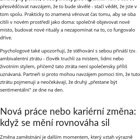
přesvědčovat navzájem, že to bude skvělé - stačí vědět, že jste v
tom spolu. Prakticky to znamená věnovat čas tomu, aby se oba
cítili v novém prostředí jako doma: společně objevovat nové
místo, budovat nové rituály a nezapomínat na to, co fungovalo
dříve.
Psychologové také upozorňují, že stěhování s sebou přináší tzv.
ambivalentní ztrátu - člověk truchlí za místem, lidmi nebo
životním stylem, přičemž tato ztráta není společensky příliš
uznávaná. Partneři si proto mohou navzájem pomoci tím, že tuto
ztrátu pojmenují a neočekávají, že druhý „přestane být
sentimentální" ze dne na den.
Nová práce nebo kariérní změna:
když se mění rovnováha sil
Změna zaměstnání je dalším momentem, který vztah výrazně