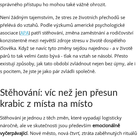
správného přístupu ho mohou také vážně ohrozit.
Není žádným tajemstvím, že stres ze životních přechodů se
přelévá do vztahů. Podle výzkumů americké psychologické
asociace (
APA
) patří stěhování, změna zaměstnání a rodičovství
konzistentně mezi největší zdroje stresu v životě dospělého
člověka. Když se navíc tyto změny sejdou najednou - a v životě
párů to tak velmi často bývá - tlak na vztah se násobí. Přesto
existují způsoby, jak tato období zvládnout nejen bez újmy, ale i
s pocitem, že jste je jako pár zvládli společně.
Stěhování: víc než jen přesun
krabic z místa na místo
Stěhování je jednou z těch změn, které vypadají logisticky
náročně, ale ve skutečnosti jsou především
emocionálně
vyčerpávající
. Nové město, nová čtvrť, ztráta zaběhnutých rituálů