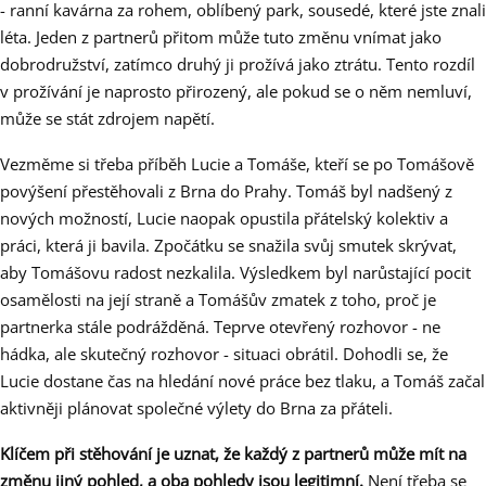
- ranní kavárna za rohem, oblíbený park, sousedé, které jste znali
léta. Jeden z partnerů přitom může tuto změnu vnímat jako
dobrodružství, zatímco druhý ji prožívá jako ztrátu. Tento rozdíl
v prožívání je naprosto přirozený, ale pokud se o něm nemluví,
může se stát zdrojem napětí.
Vezměme si třeba příběh Lucie a Tomáše, kteří se po Tomášově
povýšení přestěhovali z Brna do Prahy. Tomáš byl nadšený z
nových možností, Lucie naopak opustila přátelský kolektiv a
práci, která ji bavila. Zpočátku se snažila svůj smutek skrývat,
aby Tomášovu radost nezkalila. Výsledkem byl narůstající pocit
osamělosti na její straně a Tomášův zmatek z toho, proč je
partnerka stále podrážděná. Teprve otevřený rozhovor - ne
hádka, ale skutečný rozhovor - situaci obrátil. Dohodli se, že
Lucie dostane čas na hledání nové práce bez tlaku, a Tomáš začal
aktivněji plánovat společné výlety do Brna za přáteli.
Klíčem při stěhování je uznat, že každý z partnerů může mít na
změnu jiný pohled, a oba pohledy jsou legitimní.
Není třeba se