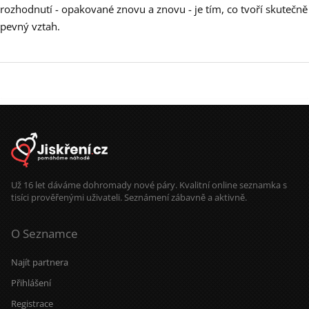
rozhodnutí - opakované znovu a znovu - je tím, co tvoří skutečně
pevný vztah.
Už 16 let dáváme dohromady nové páry. Kvalitní online seznamka s
tisíci prověřenými uživateli. Seznámení zábavně a aktivně.
O Seznamce
Najít partnera
Přihlášení
Registrace