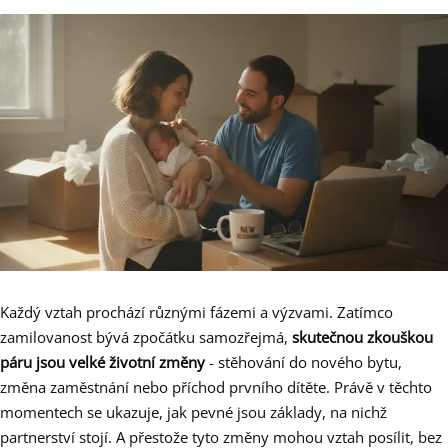
Každý vztah prochází různými fázemi a výzvami. Zatímco
zamilovanost bývá zpočátku samozřejmá,
skutečnou zkouškou
páru jsou velké životní změny
- stěhování do nového bytu,
změna zaměstnání nebo příchod prvního dítěte. Právě v těchto
momentech se ukazuje, jak pevné jsou základy, na nichž
partnerství stojí. A přestože tyto změny mohou vztah posílit, bez