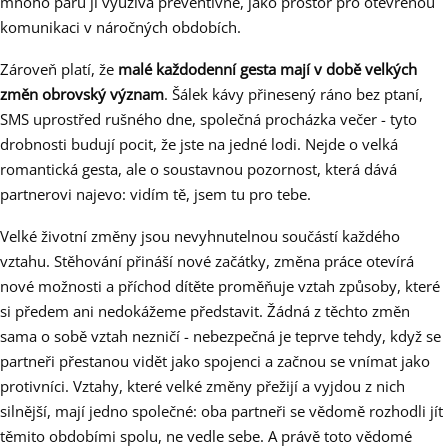
mnoho párů ji využívá preventivně, jako prostor pro otevřenou
komunikaci v náročných obdobích.
Zároveň platí, že
malé každodenní gesta mají v době velkých
změn obrovský význam
. Šálek kávy přinesený ráno bez ptaní,
SMS uprostřed rušného dne, společná procházka večer - tyto
drobnosti budují pocit, že jste na jedné lodi. Nejde o velká
romantická gesta, ale o soustavnou pozornost, která dává
partnerovi najevo: vidím tě, jsem tu pro tebe.
Velké životní změny jsou nevyhnutelnou součástí každého
vztahu. Stěhování přináší nové začátky, změna práce otevírá
nové možnosti a příchod dítěte proměňuje vztah způsoby, které
si předem ani nedokážeme představit. Žádná z těchto změn
sama o sobě vztah nezničí - nebezpečná je teprve tehdy, když se
partneři přestanou vidět jako spojenci a začnou se vnímat jako
protivníci. Vztahy, které velké změny přežijí a vyjdou z nich
silnější, mají jedno společné: oba partneři se vědomě rozhodli jít
těmito obdobími spolu, ne vedle sebe. A právě toto vědomé