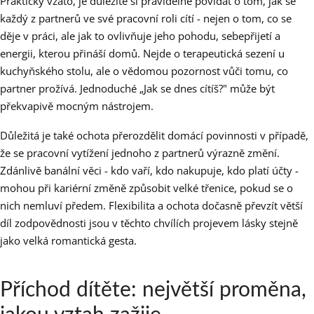
Prakticky vzato, je důležité si pravidelně povídat o tom, jak se
každý z partnerů ve své pracovní roli cítí - nejen o tom, co se
děje v práci, ale jak to ovlivňuje jeho pohodu, sebepřijetí a
energii, kterou přináší domů. Nejde o terapeutická sezení u
kuchyňského stolu, ale o vědomou pozornost vůči tomu, co
partner prožívá. Jednoduché „Jak se dnes cítíš?" může být
překvapivě mocným nástrojem.
Důležitá je také ochota přerozdělit domácí povinnosti v případě,
že se pracovní vytížení jednoho z partnerů výrazně změní.
Zdánlivě banální věci - kdo vaří, kdo nakupuje, kdo platí účty -
mohou při kariérní změně způsobit velké třenice, pokud se o
nich nemluví předem. Flexibilita a ochota dočasně převzít větší
díl zodpovědnosti jsou v těchto chvílích projevem lásky stejně
jako velká romantická gesta.
Příchod dítěte: největší proměna,