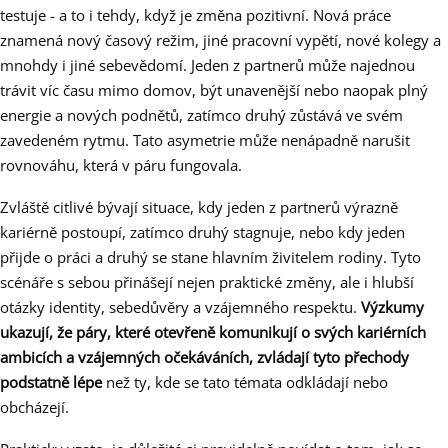
testuje - a to i tehdy, když je změna pozitivní. Nová práce
znamená nový časový režim, jiné pracovní vypětí, nové kolegy a
mnohdy i jiné sebevědomí. Jeden z partnerů může najednou
trávit víc času mimo domov, být unavenější nebo naopak plný
energie a nových podnětů, zatímco druhý zůstává ve svém
zavedeném rytmu. Tato asymetrie může nenápadně narušit
rovnováhu, která v páru fungovala.
Zvláště citlivé bývají situace, kdy jeden z partnerů výrazně
kariérně postoupí, zatímco druhý stagnuje, nebo kdy jeden
přijde o práci a druhý se stane hlavním živitelem rodiny. Tyto
scénáře s sebou přinášejí nejen praktické změny, ale i hlubší
otázky identity, sebedůvěry a vzájemného respektu.
Výzkumy
ukazují, že páry, které otevřeně komunikují o svých kariérních
ambicích a vzájemných očekáváních, zvládají tyto přechody
podstatně lépe
než ty, kde se tato témata odkládají nebo
obcházejí.