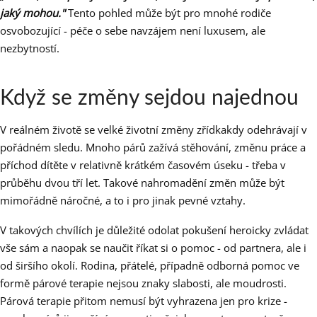
jaký mohou."
Tento pohled může být pro mnohé rodiče
osvobozující - péče o sebe navzájem není luxusem, ale
nezbytností.
Když se změny sejdou najednou
V reálném životě se velké životní změny zřídkakdy odehrávají v
pořádném sledu. Mnoho párů zažívá stěhování, změnu práce a
příchod dítěte v relativně krátkém časovém úseku - třeba v
průběhu dvou tří let. Takové nahromadění změn může být
mimořádně náročné, a to i pro jinak pevné vztahy.
V takových chvílích je důležité odolat pokušení heroicky zvládat
vše sám a naopak se naučit říkat si o pomoc - od partnera, ale i
od širšího okolí. Rodina, přátelé, případně odborná pomoc ve
formě párové terapie nejsou znaky slabosti, ale moudrosti.
Párová terapie přitom nemusí být vyhrazena jen pro krize -