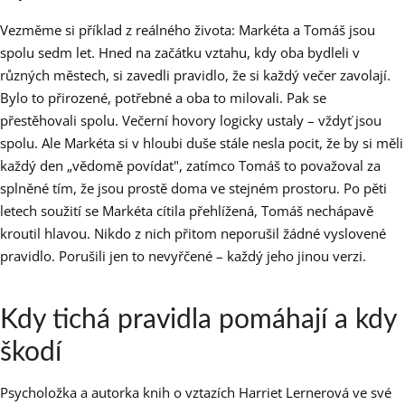
Vezměme si příklad z reálného života: Markéta a Tomáš jsou
spolu sedm let. Hned na začátku vztahu, kdy oba bydleli v
různých městech, si zavedli pravidlo, že si každý večer zavolají.
Bylo to přirozené, potřebné a oba to milovali. Pak se
přestěhovali spolu. Večerní hovory logicky ustaly – vždyť jsou
spolu. Ale Markéta si v hloubi duše stále nesla pocit, že by si měli
každý den „vědomě povídat", zatímco Tomáš to považoval za
splněné tím, že jsou prostě doma ve stejném prostoru. Po pěti
letech soužití se Markéta cítila přehlížená, Tomáš nechápavě
kroutil hlavou. Nikdo z nich přitom neporušil žádné vyslovené
pravidlo. Porušili jen to nevyřčené – každý jeho jinou verzi.
Kdy tichá pravidla pomáhají a kdy
škodí
Psycholožka a autorka knih o vztazích Harriet Lernerová ve své