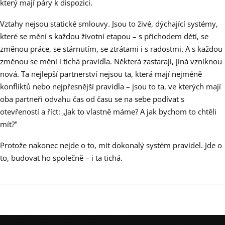
který mají páry k dispozici.
Vztahy nejsou statické smlouvy. Jsou to živé, dýchající systémy,
které se mění s každou životní etapou – s příchodem dětí, se
změnou práce, se stárnutím, se ztrátami i s radostmi. A s každou
změnou se mění i tichá pravidla. Některá zastarají, jiná vzniknou
nová. Ta nejlepší partnerství nejsou ta, která mají nejméně
konfliktů nebo nejpřesnější pravidla – jsou to ta, ve kterých mají
oba partneři odvahu čas od času se na sebe podívat s
otevřeností a říct: „Jak to vlastně máme? A jak bychom to chtěli
mít?"
Protože nakonec nejde o to, mít dokonalý systém pravidel. Jde o
to, budovat ho společně – i ta tichá.