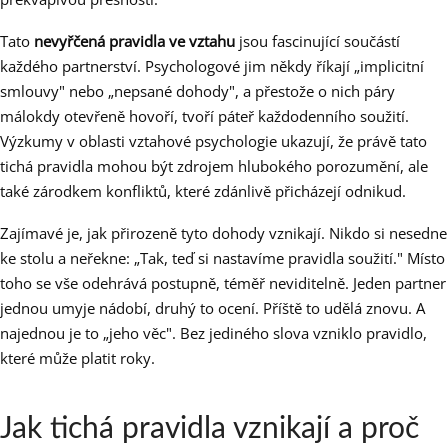
Tato
nevyřčená pravidla ve vztahu
jsou fascinující součástí
každého partnerství. Psychologové jim někdy říkají „implicitní
smlouvy" nebo „nepsané dohody", a přestože o nich páry
málokdy otevřeně hovoří, tvoří páteř každodenního soužití.
Výzkumy v oblasti vztahové psychologie ukazují, že právě tato
tichá pravidla mohou být zdrojem hlubokého porozumění, ale
také zárodkem konfliktů, které zdánlivě přicházejí odnikud.
Zajímavé je, jak přirozeně tyto dohody vznikají. Nikdo si nesedne
ke stolu a neřekne: „Tak, teď si nastavíme pravidla soužití." Místo
toho se vše odehrává postupně, téměř neviditelně. Jeden partner
jednou umyje nádobí, druhý to ocení. Příště to udělá znovu. A
najednou je to „jeho věc". Bez jediného slova vzniklo pravidlo,
které může platit roky.
Jak tichá pravidla vznikají a proč