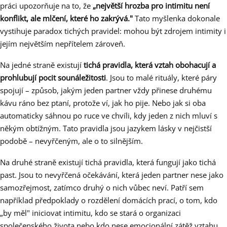
práci upozorňuje na to, že
„největší hrozba pro intimitu není
konflikt, ale mlčení, které ho zakrývá."
Tato myšlenka dokonale
vystihuje paradox tichých pravidel: mohou být zdrojem intimity i
jejím největším nepřítelem zároveň.
Na jedné straně existují
tichá pravidla, která vztah obohacují a
prohlubují pocit sounáležitosti
. Jsou to malé rituály, které páry
spojují – způsob, jakým jeden partner vždy přinese druhému
kávu ráno bez ptaní, protože ví, jak ho pije. Nebo jak si oba
automaticky sáhnou po ruce ve chvíli, kdy jeden z nich mluví s
někým obtížným. Tato pravidla jsou jazykem lásky v nejčistší
podobě – nevyřčeným, ale o to silnějším.
Na druhé straně existují tichá pravidla, která fungují jako tichá
past. Jsou to nevyřčená očekávání, která jeden partner nese jako
samozřejmost, zatímco druhý o nich vůbec neví. Patří sem
například předpoklady o rozdělení domácích prací, o tom, kdo
„by měl" iniciovat intimitu, kdo se stará o organizaci
společenského života nebo kdo nese emocionální zátěž vztahu.