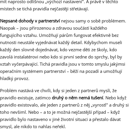
mít naprosto odlišnou „výchozí nastavení". A právě v těchto
místech se tichá pravidla nejčastěji střetávají.
Nepsané dohody v partnerství
nejsou samy o sobě problémem.
Naopak – jsou přirozenou a zdravou součástí každého
fungujícího vztahu. Umožňují párům fungovat efektivně bez
nutnosti neustále vyjednávat každý detail. Kdybychom museli
každý den slovně dojednávat, kdo vezme děti ze školy, kdo
zavolá instalatérovi nebo kdo si první sedne do sprchy, byl by
vztah vyčerpávající. Tichá pravidla jsou v tomto smyslu jakýmsi
operačním systémem partnerství – běží na pozadí a umožňují
hladký provoz.
Problém nastává ve chvíli, kdy si jeden z partnerů myslí, že
pravidlo existuje, zatímco
druhý o něm nemá tušení
. Nebo když
pravidlo existovalo, ale jeden z partnerů z něj „vyrostl" a druhý si
toho nevšiml. Nebo – a to je možná nejčastější případ – když
pravidlo bylo nastaveno v jiné životní situaci a přestalo dávat
smysl, ale nikdo to nahlas neřekl.