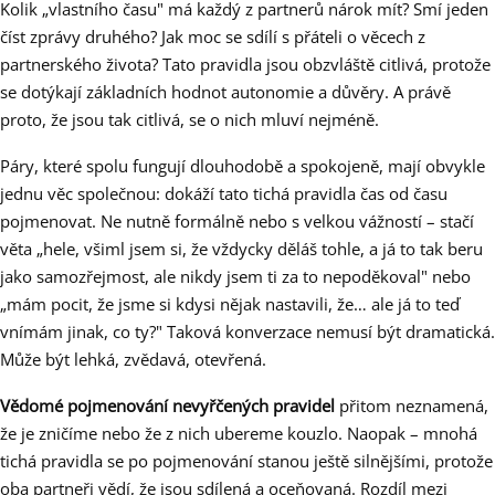
Kolik „vlastního času" má každý z partnerů nárok mít? Smí jeden
číst zprávy druhého? Jak moc se sdílí s přáteli o věcech z
partnerského života? Tato pravidla jsou obzvláště citlivá, protože
se dotýkají základních hodnot autonomie a důvěry. A právě
proto, že jsou tak citlivá, se o nich mluví nejméně.
Páry, které spolu fungují dlouhodobě a spokojeně, mají obvykle
jednu věc společnou: dokáží tato tichá pravidla čas od času
pojmenovat. Ne nutně formálně nebo s velkou vážností – stačí
věta „hele, všiml jsem si, že vždycky děláš tohle, a já to tak beru
jako samozřejmost, ale nikdy jsem ti za to nepoděkoval" nebo
„mám pocit, že jsme si kdysi nějak nastavili, že… ale já to teď
vnímám jinak, co ty?" Taková konverzace nemusí být dramatická.
Může být lehká, zvědavá, otevřená.
Vědomé pojmenování nevyřčených pravidel
přitom neznamená,
že je zničíme nebo že z nich ubereme kouzlo. Naopak – mnohá
tichá pravidla se po pojmenování stanou ještě silnějšími, protože
oba partneři vědí, že jsou sdílená a oceňovaná. Rozdíl mezi