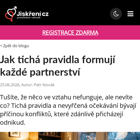
REGISTRACE ZDARMA
< Zpět do blogu
Jak tichá pravidla formují
každé partnerství
25.06.2026, Autor: Petr Novák
Tušíte, že něco ve vztahu nefunguje, ale nevíte
co? Tichá pravidla a nevyřčená očekávání bývají
příčinou konfliktů, které zdánlivě přicházejí
odnikud.