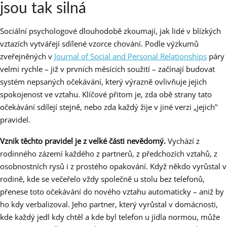
jsou tak silná
Sociální psychologové dlouhodobě zkoumají, jak lidé v blízkých
vztazích vytvářejí sdílené vzorce chování. Podle výzkumů
zveřejněných v
Journal of Social and Personal Relationships
páry
velmi rychle – již v prvních měsících soužití – začínají budovat
systém nepsaných očekávání, který výrazně ovlivňuje jejich
spokojenost ve vztahu. Klíčové přitom je, zda obě strany tato
očekávání sdílejí stejně, nebo zda každý žije v jiné verzi „jejich"
pravidel.
Vznik těchto pravidel je z velké části nevědomý.
Vychází z
rodinného zázemí každého z partnerů, z předchozích vztahů, z
osobnostních rysů i z prostého opakování. Když někdo vyrůstal v
rodině, kde se večeřelo vždy společně u stolu bez telefonů,
přenese toto očekávání do nového vztahu automaticky – aniž by
ho kdy verbalizoval. Jeho partner, který vyrůstal v domácnosti,
kde každý jedl kdy chtěl a kde byl telefon u jídla normou, může