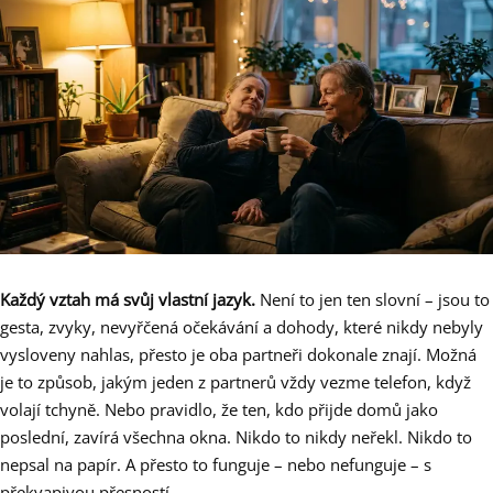
Každý vztah má svůj vlastní jazyk.
Není to jen ten slovní – jsou to
gesta, zvyky, nevyřčená očekávání a dohody, které nikdy nebyly
vysloveny nahlas, přesto je oba partneři dokonale znají. Možná
je to způsob, jakým jeden z partnerů vždy vezme telefon, když
volají tchyně. Nebo pravidlo, že ten, kdo přijde domů jako
poslední, zavírá všechna okna. Nikdo to nikdy neřekl. Nikdo to
nepsal na papír. A přesto to funguje – nebo nefunguje – s
překvapivou přesností.