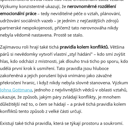
Výzkumy konzistentně ukazují, že
nerovnoměrné rozdělení
emocionální práce
– tedy neviditelné péče o vztah, plánování,
udržování sociálních vazeb – je jedním z nejčastějších zdrojů
partnerské nespokojenosti, přičemž tato nerovnováha nikdy
nebyla vědomě nastavena. Prostě se stalo.
Zajímavou roli hrají také tichá
pravidla kolem konfliktů.
Většina
párů si nevědomky vytvoří vlastní „styl hádání" – kdo smí zvýšit
hlas, kdo odchází z místnosti, jak dlouho trvá ticho po sporu, kdo
udělá první krok k usmíření. Tato pravidla jsou hluboce
zakořeněná a jejich porušení bývá vnímáno jako závažné
překročení hranic, i když nikdy nebyla slovně stanovena. Výzkum
Johna Gottmana
, jednoho z nejvlivnějších vědců v oblasti vztahů,
ukazuje, že způsob, jakým páry zvládají konflikty, je mnohem
důležitější než to, o čem se hádají – a právě tichá pravidla kolem
konfliktů tento způsob z velké části určují.
Existují také tichá pravidla, která se týkají prostoru a soukromí.