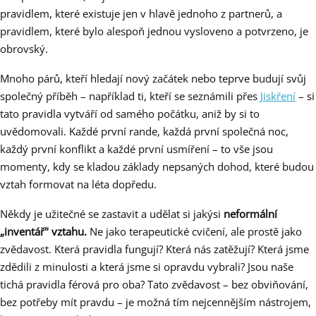
pravidlem, které existuje jen v hlavě jednoho z partnerů, a
pravidlem, které bylo alespoň jednou vysloveno a potvrzeno, je
obrovský.
Mnoho párů, kteří hledají nový začátek nebo teprve budují svůj
společný příběh – například ti, kteří se seznámili přes
Jiskření
– si
tato pravidla vytváří od samého počátku, aniž by si to
uvědomovali. Každé první rande, každá první společná noc,
každý první konflikt a každé první usmíření – to vše jsou
momenty, kdy se kladou základy nepsaných dohod, které budou
vztah formovat na léta dopředu.
Někdy je užitečné se zastavit a udělat si jakýsi
neformální
„inventář" vztahu.
Ne jako terapeutické cvičení, ale prostě jako
zvědavost. Která pravidla fungují? Která nás zatěžují? Která jsme
zdědili z minulosti a která jsme si opravdu vybrali? Jsou naše
tichá pravidla férová pro oba? Tato zvědavost – bez obviňování,
bez potřeby mít pravdu – je možná tím nejcennějším nástrojem,