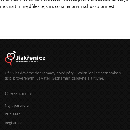
možná tím nejdůležitějším, co si na první schůzku přinést.
Už 16 let dáváme dohromady nové páry. Kvalitní online seznamka s
tisíci prověřenými uživateli. Seznámení zábavně a aktivně.
O Seznamce
Najít partnera
Přihlášení
Registrace