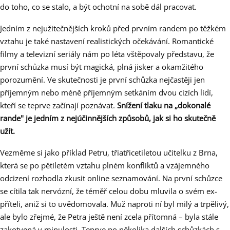
do toho, co se stalo, a být ochotní na sobě dál pracovat.
Jedním z nejužitečnějších kroků před prvním randem po těžkém
vztahu je také nastavení realistických očekávání. Romantické
filmy a televizní seriály nám po léta vštěpovaly představu, že
první schůzka musí být magická, plná jisker a okamžitého
porozumění. Ve skutečnosti je první schůzka nejčastěji jen
příjemným nebo méně příjemným setkáním dvou cizích lidí,
kteří se teprve začínají poznávat.
Snížení tlaku na „dokonalé
rande" je jedním z nejúčinnějších způsobů, jak si ho skutečně
užít.
Vezměme si jako příklad Petru, třiatřicetiletou učitelku z Brna,
která se po pětiletém vztahu plném konfliktů a vzájemného
odcizení rozhodla zkusit online seznamování. Na první schůzce
se cítila tak nervózní, že téměř celou dobu mluvila o svém ex-
příteli, aniž si to uvědomovala. Muž naproti ní byl milý a trpělivý,
ale bylo zřejmé, že Petra ještě není zcela přítomná – byla stále
zakotvená v minulosti. Teprve po několika dalších schůzkách s