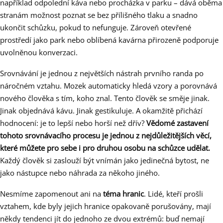
například odpolední káva nebo procházka v parku – dává oběma
stranám možnost poznat se bez přílišného tlaku a snadno
ukončit schůzku, pokud to nefunguje. Zároveň otevřené
prostředí jako park nebo oblíbená kavárna přirozeně podporuje
uvolněnou konverzaci.
Srovnávání je jednou z největších nástrah prvního randa po
náročném vztahu. Mozek automaticky hledá vzory a porovnává
nového člověka s tím, koho znal. Tento člověk se směje jinak.
Jinak objednává kávu. Jinak gestikuluje. A okamžitě přichází
hodnocení: je to lepší nebo horší než dřív?
Vědomé zastavení
tohoto srovnávacího procesu je jednou z nejdůležitějších věcí,
které můžete pro sebe i pro druhou osobu na schůzce udělat.
Každý člověk si zaslouží být vnímán jako jedinečná bytost, ne
jako nástupce nebo náhrada za někoho jiného.
Nesmíme zapomenout ani na
téma hranic
. Lidé, kteří prošli
vztahem, kde byly jejich hranice opakovaně porušovány, mají
někdy tendenci jít do jednoho ze dvou extrémů: buď nemají