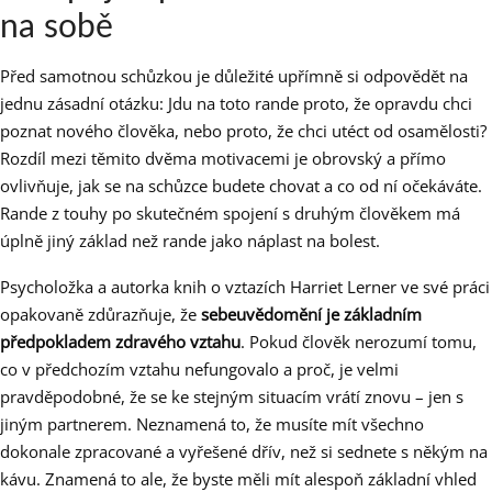
na sobě
Před samotnou schůzkou je důležité upřímně si odpovědět na
jednu zásadní otázku: Jdu na toto rande proto, že opravdu chci
poznat nového člověka, nebo proto, že chci utéct od osamělosti?
Rozdíl mezi těmito dvěma motivacemi je obrovský a přímo
ovlivňuje, jak se na schůzce budete chovat a co od ní očekáváte.
Rande z touhy po skutečném spojení s druhým člověkem má
úplně jiný základ než rande jako náplast na bolest.
Psycholožka a autorka knih o vztazích Harriet Lerner ve své práci
opakovaně zdůrazňuje, že
sebeuvědomění je základním
předpokladem zdravého vztahu
. Pokud člověk nerozumí tomu,
co v předchozím vztahu nefungovalo a proč, je velmi
pravděpodobné, že se ke stejným situacím vrátí znovu – jen s
jiným partnerem. Neznamená to, že musíte mít všechno
dokonale zpracované a vyřešené dřív, než si sednete s někým na
kávu. Znamená to ale, že byste měli mít alespoň základní vhled