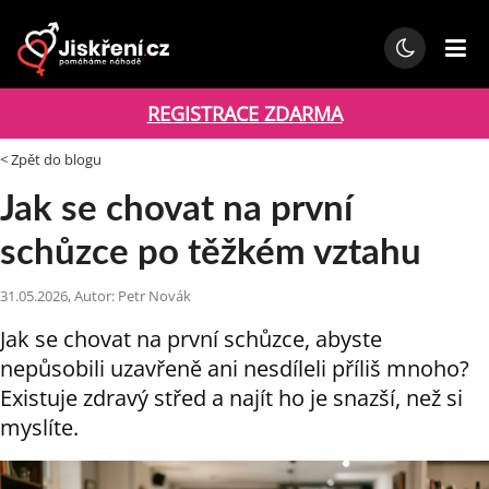
REGISTRACE ZDARMA
< Zpět do blogu
Jak se chovat na první
schůzce po těžkém vztahu
31.05.2026, Autor: Petr Novák
Jak se chovat na první schůzce, abyste
nepůsobili uzavřeně ani nesdíleli příliš mnoho?
Existuje zdravý střed a najít ho je snazší, než si
myslíte.