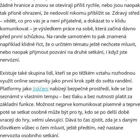
žádné hranice a znovu se otevírají příliš rychle, nebo jsou naopak
tak přísně ohrazení, že nedovolí nikomu přiblížit se. Zdravý střed
– vědět, co pro vás je a není přijatelné, a dokázat to v klidu
komunikovat – je výsledkem práce na sobě, která začíná dávno
před první schůzkou. Na rande samotném to pak znamená
například klidně říct, že o určitém tématu ještě nechcete mluvit,
nebo naopak přijmout pozvání na druhé setkání, i když jste
nervózní.
Existuje také skupina lidí, kteří se po těžkém vztahu rozhodnou
využít online seznamky jako první krok zpět do světa randění.
Platformy jako
Jiskření
nabízejí bezpečné prostředí, kde se lze
seznámit v vlastním tempu – bez tlaku a bez nutnosti platit za
základní funkce. Možnost nejprve komunikovat písemně a teprve
poté se setkat osobně může být pro ty, kdo se po delší době
vracejí do hry, velmi ulevující. Dává to čas zjistit, zda je s daným
člověkem vůbec o čem mluvit, ještě předtím, než nastane
nervozita osobního setkání.