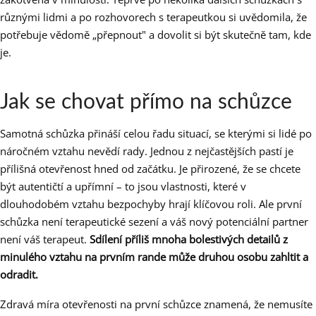
různými lidmi a po rozhovorech s terapeutkou si uvědomila, že
potřebuje vědomě „přepnout" a dovolit si být skutečně tam, kde
je.
Jak se chovat přímo na schůzce
Samotná schůzka přináší celou řadu situací, se kterými si lidé po
náročném vztahu nevědí rady. Jednou z nejčastějších pastí je
přílišná otevřenost hned od začátku. Je přirozené, že se chcete
být autentičtí a upřímní – to jsou vlastnosti, které v
dlouhodobém vztahu bezpochyby hrají klíčovou roli. Ale první
schůzka není terapeutické sezení a váš nový potenciální partner
není váš terapeut.
Sdílení příliš mnoha bolestivých detailů z
minulého vztahu na prvním rande může druhou osobu zahltit a
odradit.
Zdravá míra otevřenosti na první schůzce znamená, že nemusíte