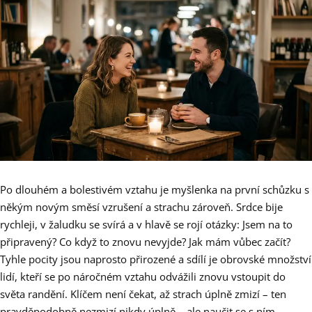
Po dlouhém a bolestivém vztahu je myšlenka na první schůzku s
někým novým směsí vzrušení a strachu zároveň. Srdce bije
rychleji, v žaludku se svírá a v hlavě se rojí otázky: Jsem na to
připravený? Co když to znovu nevyjde? Jak mám vůbec začít?
Tyhle pocity jsou naprosto přirozené a sdílí je obrovské množství
lidí, kteří se po náročném vztahu odvážili znovu vstoupit do
světa randění. Klíčem není čekat, až strach úplně zmizí – ten
pravděpodobně nezmizí nikdy úplně – ale naučit se s ním