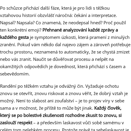
Po schůzce přichází další fáze, která je pro lidi s těžkou
vztahovou historií obzvlášť náročná: čekání a interpretace.
Napsal? Napsala? Co znamená, že neodepsal hned? Proč použil
ten konkrétní emoji?
Přehnané analyzování každé zprávy a
každého gesta
je symptomem úzkosti, která pramení z minulých
zranění. Pokud vám někdo dal najevo zájem a zároveň potřebuje
trochu prostoru, neznamená to automaticky, že se chystá zmizet
nebo vás zranit. Naučit se důvěřovat procesu a nelpět na
okamžitých odpovědích je dovednost, která přichází s časem a
sebevědomím.
Randění po těžkém vztahu je odvážný čin. Vyžaduje ochotu
znovu se otevřít, znovu riskovat a znovu věřit, že dobrý vztah je
možný. Není to slabost ani zoufalství – je to projev víry v sebe
sama a v možnost, že příště to může být jinak.
Každý člověk,
který se po bolestivé zkušenosti rozhodne zkusit to znovu, si
zaslouží respekt
– a především laskavost vůči sobě samému v
celém tom nelehkém procesu. Protože právě ta sebelaskavost je