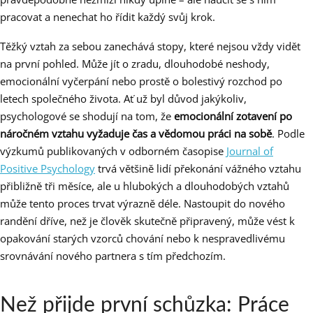
pracovat a nenechat ho řídit každý svůj krok.
Těžký vztah za sebou zanechává stopy, které nejsou vždy vidět
na první pohled. Může jít o zradu, dlouhodobé neshody,
emocionální vyčerpání nebo prostě o bolestivý rozchod po
letech společného života. Ať už byl důvod jakýkoliv,
psychologové se shodují na tom, že
emocionální zotavení po
náročném vztahu vyžaduje čas a vědomou práci na sobě
. Podle
výzkumů publikovaných v odborném časopise
Journal of
Positive Psychology
trvá většině lidí překonání vážného vztahu
přibližně tři měsíce, ale u hlubokých a dlouhodobých vztahů
může tento proces trvat výrazně déle. Nastoupit do nového
randění dříve, než je člověk skutečně připravený, může vést k
opakování starých vzorců chování nebo k nespravedlivému
srovnávání nového partnera s tím předchozím.
Než přijde první schůzka: Práce