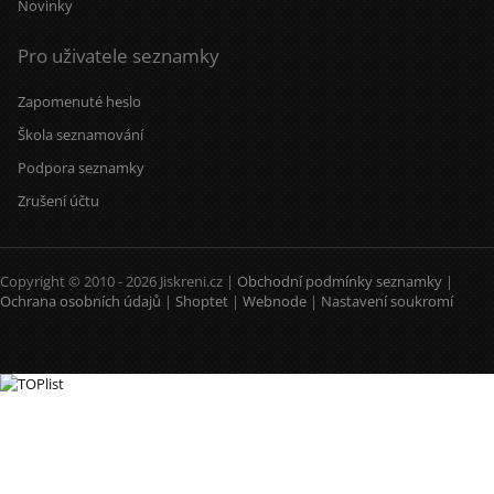
Novinky
Pro uživatele seznamky
Zapomenuté heslo
Škola seznamování
Podpora seznamky
Zrušení účtu
Copyright © 2010 - 2026 Jiskreni.cz |
Obchodní podmínky seznamky
|
Ochrana osobních údajů
|
Shoptet
|
Webnode
|
Nastavení soukromí