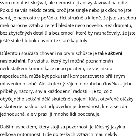
svou minulost skrývat, ale nemusíte ji ani vystavovat na odiv.
Pokud se vás někdo zeptá, proč jste single nebo jak dlouho jste
sami, je naprosto v pořádku říct stručně a klidně, že jste za sebou
měli náročný vztah a že teď hledáte něco nového. Bez dramatu,
bez zbytečných detailů a bez emocí, které by naznačovaly, že jste
ještě stále hluboko uvnitř té staré kapitoly.
Důležitou součástí chování na první schůzce je také
aktivní
naslouchání
. Po vztahu, který byl možná poznamenán
nedostatkem komunikace nebo pocitem, že vás nikdo
neposlouchá, může být pokušení kompenzovat to přílišným
mluvením o sobě. Ale skutečný zájem o druhého člověka – jeho
příběhy, názory, sny a každodenní radosti – je to, co z
obyčejného setkání dělá skutečné spojení. Klást otevřené otázky
a skutečně naslouchat odpovědím je dovednost, která se zdá
jednoduchá, ale v praxi ji mnoho lidí podceňuje.
Dalším aspektem, který stojí za pozornost, je tělesný jazyk a
celková přítomnost. Lidé po těžkých vztazích mají někdy