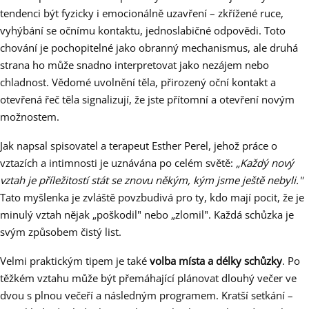
tendenci být fyzicky i emocionálně uzavření – zkřížené ruce,
vyhýbání se očnímu kontaktu, jednoslabičné odpovědi. Toto
chování je pochopitelné jako obranný mechanismus, ale druhá
strana ho může snadno interpretovat jako nezájem nebo
chladnost. Vědomé uvolnění těla, přirozený oční kontakt a
otevřená řeč těla signalizují, že jste přítomní a otevření novým
možnostem.
Jak napsal spisovatel a terapeut Esther Perel, jehož práce o
vztazích a intimnosti je uznávána po celém světě:
„Každý nový
vztah je příležitostí stát se znovu někým, kým jsme ještě nebyli."
Tato myšlenka je zvláště povzbudivá pro ty, kdo mají pocit, že je
minulý vztah nějak „poškodil" nebo „zlomil". Každá schůzka je
svým způsobem čistý list.
Velmi praktickým tipem je také
volba místa a délky schůzky
. Po
těžkém vztahu může být přemáhající plánovat dlouhý večer ve
dvou s plnou večeří a následným programem. Kratší setkání –