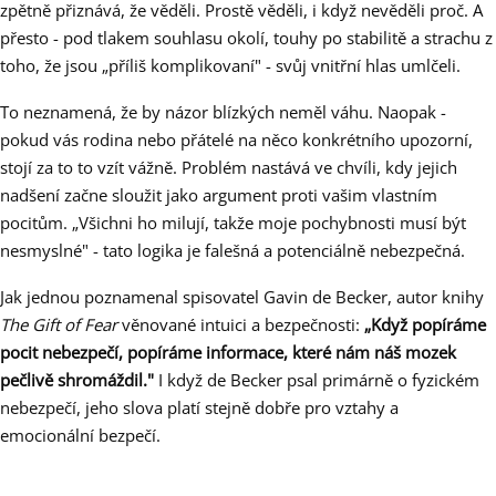
zpětně přiznává, že věděli. Prostě věděli, i když nevěděli proč. A
přesto - pod tlakem souhlasu okolí, touhy po stabilitě a strachu z
toho, že jsou „příliš komplikovaní" - svůj vnitřní hlas umlčeli.
To neznamená, že by názor blízkých neměl váhu. Naopak -
pokud vás rodina nebo přátelé na něco konkrétního upozorní,
stojí za to to vzít vážně. Problém nastává ve chvíli, kdy jejich
nadšení začne sloužit jako argument proti vašim vlastním
pocitům. „Všichni ho milují, takže moje pochybnosti musí být
nesmyslné" - tato logika je falešná a potenciálně nebezpečná.
Jak jednou poznamenal spisovatel Gavin de Becker, autor knihy
The Gift of Fear
věnované intuici a bezpečnosti:
„Když popíráme
pocit nebezpečí, popíráme informace, které nám náš mozek
pečlivě shromáždil."
I když de Becker psal primárně o fyzickém
nebezpečí, jeho slova platí stejně dobře pro vztahy a
emocionální bezpečí.