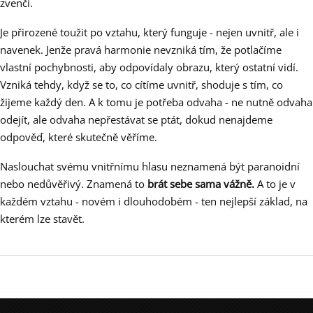
zvenčí.
Je přirozené toužit po vztahu, který funguje - nejen uvnitř, ale i
navenek. Jenže pravá harmonie nevzniká tím, že potlačíme
vlastní pochybnosti, aby odpovídaly obrazu, který ostatní vidí.
Vzniká tehdy, když se to, co cítíme uvnitř, shoduje s tím, co
žijeme každý den. A k tomu je potřeba odvaha - ne nutně odvaha
odejít, ale odvaha nepřestávat se ptát, dokud nenajdeme
odpověď, které skutečně věříme.
Naslouchat svému vnitřnímu hlasu neznamená být paranoidní
nebo nedůvěřivý. Znamená to
brát sebe sama vážně.
A to je v
každém vztahu - novém i dlouhodobém - ten nejlepší základ, na
kterém lze stavět.