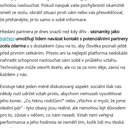
ochotou naslouchat. Pokud naopak vaše pochybnosti okamžitě
smetl ze stolu, obrátil situaci proti vám nebo vás přesvědčoval,
že přehánějíte, je to samo o sobě informace.
Hledání partnera je dnes snazší než kdy dřív -
seznamky jako
Jiskření
umožňují lidem navázat kontakt s potenciálními partnery
zcela zdarma
a s dostatkem času na to, aby člověka poznali ještě
před prvním setkáním. Přesto ani ta nejlepší platforma nedokáže
nahradit schopnost naslouchat sám sobě v průběhu vztahu.
Technologie může otevřít dveře, ale co se za nimi děje, závisí na
každém z nás.
Existuje také jeden méně diskutovaný aspekt: sociální tlak nás
někdy nutí udržet vztah proto, abychom nemuseli vysvětlovat
jeho konec. „Co řeknu rodičům?" nebo „Všichni si myslí, že jsme
ideální pár" - tyto obavy jsou reálné, ale nemohou být důvodem
pro to, zůstat v něčem, co nám nesedí. Vztah není veřejná
performance a jeho hodnota se neměří tím, kolik lidí mu tleská