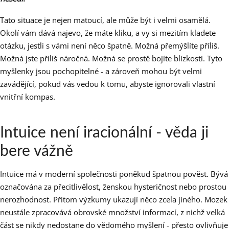
Tato situace je nejen matoucí, ale může být i velmi osamělá.
Okolí vám dává najevo, že máte kliku, a vy si mezitím kladete
otázku, jestli s vámi není něco špatně. Možná přemýšlíte příliš.
Možná jste příliš náročná. Možná se prostě bojíte blízkosti. Tyto
myšlenky jsou pochopitelné - a zároveň mohou být velmi
zavádějící, pokud vás vedou k tomu, abyste ignorovali vlastní
vnitřní kompas.
Intuice není iracionální - věda ji
bere vážně
Intuice má v moderní společnosti poněkud špatnou pověst. Bývá
označována za přecitlivělost, ženskou hysteričnost nebo prostou
nerozhodnost. Přitom výzkumy ukazují něco zcela jiného. Mozek
neustále zpracovává obrovské množství informací, z nichž velká
část se nikdy nedostane do vědomého myšlení - přesto ovlivňuje