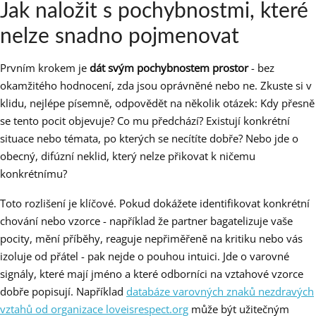
Jak naložit s pochybnostmi, které
nelze snadno pojmenovat
Prvním krokem je
dát svým pochybnostem prostor
- bez
okamžitého hodnocení, zda jsou oprávněné nebo ne. Zkuste si v
klidu, nejlépe písemně, odpovědět na několik otázek: Kdy přesně
se tento pocit objevuje? Co mu předchází? Existují konkrétní
situace nebo témata, po kterých se necítíte dobře? Nebo jde o
obecný, difúzní neklid, který nelze přikovat k ničemu
konkrétnímu?
Toto rozlišení je klíčové. Pokud dokážete identifikovat konkrétní
chování nebo vzorce - například že partner bagatelizuje vaše
pocity, mění příběhy, reaguje nepřiměřeně na kritiku nebo vás
izoluje od přátel - pak nejde o pouhou intuici. Jde o varovné
signály, které mají jméno a které odborníci na vztahové vzorce
dobře popisují. Například
databáze varovných znaků nezdravých
vztahů od organizace loveisrespect.org
může být užitečným