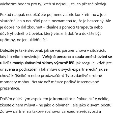
výchozím bodem pro ty, kteří si nejsou jisti, co přesně hledají.
Pokud naopak nedokážete pojmenovat nic konkrétního a jde
skutečně jen o neurčitý pocit, neznamená to, že je bezcenný. Ale
je dobré ho dál zkoumat - ideálně s pomocí terapeuta nebo
důvěryhodného člověka, který vás zná dobře a dokáže být
upřímný, ne jen uklidňující.
Důležité je také sledovat, jak se váš partner chová v situacích,
kdy ho nikdo nesleduje.
Veřejná persona a soukromé chování se
u lidí s manipulativními sklony výrazně liší.
Jak reaguje, když jste
unavená a podráždění? Jak mluví o svých expartnerech? Jak se
chová k číšníkům nebo prodavačům? Tyto zdánlivě drobné
momenty mohou říct víc než měsíce pečlivě inscenované
prezentace.
Dalším důležitým aspektem je
komunikace
. Pokud cítíte neklid,
zkuste o něm mluvit - ne jako o obvinění, ale jako o svém pocitu.
Zdravý partner na takový rozhovor zareaguje zvědavostí a