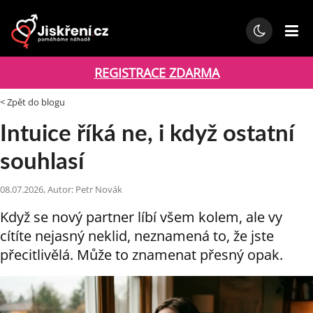
REGISTRACE ZDARMA
< Zpět do blogu
Intuice říká ne, i když ostatní
souhlasí
08.07.2026, Autor: Petr Novák
Když se nový partner líbí všem kolem, ale vy
cítíte nejasný neklid, neznamená to, že jste
přecitlivělá. Může to znamenat přesný opak.