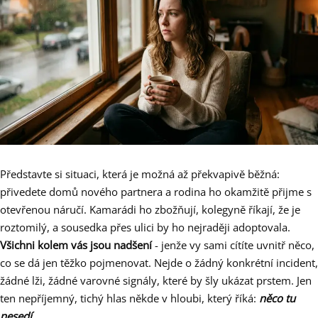
Představte si situaci, která je možná až překvapivě běžná:
přivedete domů nového partnera a rodina ho okamžitě přijme s
otevřenou náručí. Kamarádi ho zbožňují, kolegyně říkají, že je
roztomilý, a sousedka přes ulici by ho nejraději adoptovala.
Všichni kolem vás jsou nadšení
- jenže vy sami cítíte uvnitř něco,
co se dá jen těžko pojmenovat. Nejde o žádný konkrétní incident,
žádné lži, žádné varovné signály, které by šly ukázat prstem. Jen
ten nepříjemný, tichý hlas někde v hloubi, který říká:
něco tu
nesedí
.