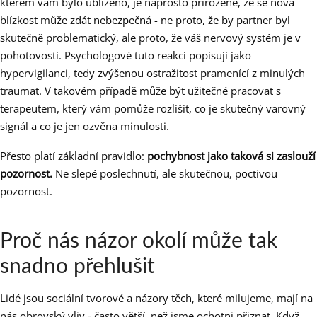
kterém vám bylo ublíženo, je naprosto přirozené, že se nová
blízkost může zdát nebezpečná - ne proto, že by partner byl
skutečně problematický, ale proto, že váš nervový systém je v
pohotovosti. Psychologové tuto reakci popisují jako
hypervigilanci, tedy zvýšenou ostražitost pramenící z minulých
traumat. V takovém případě může být užitečné pracovat s
terapeutem, který vám pomůže rozlišit, co je skutečný varovný
signál a co je jen ozvěna minulosti.
Přesto platí základní pravidlo:
pochybnost jako taková si zaslouží
pozornost.
Ne slepé poslechnutí, ale skutečnou, poctivou
pozornost.
Proč nás názor okolí může tak
snadno přehlušit
Lidé jsou sociální tvorové a názory těch, které milujeme, mají na
nás obrovský vliv - často větší, než jsme ochotni přiznat. Když