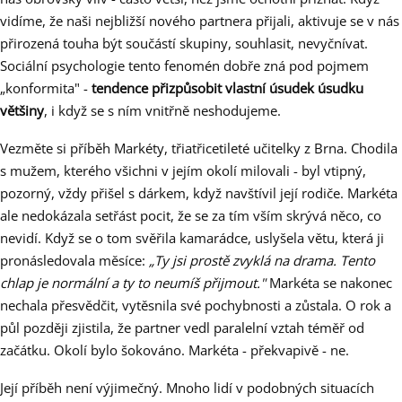
vidíme, že naši nejbližší nového partnera přijali, aktivuje se v nás
přirozená touha být součástí skupiny, souhlasit, nevyčnívat.
Sociální psychologie tento fenomén dobře zná pod pojmem
„konformita" -
tendence přizpůsobit vlastní úsudek úsudku
většiny
, i když se s ním vnitřně neshodujeme.
Vezměte si příběh Markéty, třiatřicetileté učitelky z Brna. Chodila
s mužem, kterého všichni v jejím okolí milovali - byl vtipný,
pozorný, vždy přišel s dárkem, když navštívil její rodiče. Markéta
ale nedokázala setřást pocit, že se za tím vším skrývá něco, co
nevidí. Když se o tom svěřila kamarádce, uslyšela větu, která ji
pronásledovala měsíce:
„Ty jsi prostě zvyklá na drama. Tento
chlap je normální a ty to neumíš přijmout."
Markéta se nakonec
nechala přesvědčit, vytěsnila své pochybnosti a zůstala. O rok a
půl později zjistila, že partner vedl paralelní vztah téměř od
začátku. Okolí bylo šokováno. Markéta - překvapivě - ne.
Její příběh není výjimečný. Mnoho lidí v podobných situacích