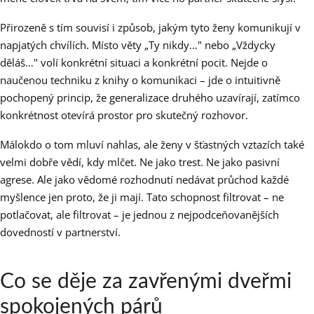
Přirozeně s tím souvisí i způsob, jakým tyto ženy komunikují v
napjatých chvílích. Místo věty „Ty nikdy…" nebo „Vždycky
děláš…" volí konkrétní situaci a konkrétní pocit. Nejde o
naučenou techniku z knihy o komunikaci – jde o intuitivně
pochopený princip, že generalizace druhého uzavírají, zatímco
konkrétnost otevírá prostor pro skutečný rozhovor.
Málokdo o tom mluví nahlas, ale ženy v šťastných vztazích také
velmi dobře vědí, kdy mlčet. Ne jako trest. Ne jako pasivní
agrese. Ale jako vědomé rozhodnutí nedávat průchod každé
myšlence jen proto, že ji mají. Tato schopnost filtrovat – ne
potlačovat, ale filtrovat – je jednou z nejpodceňovanějších
dovedností v partnerství.
Co se děje za zavřenými dveřmi
spokojených párů