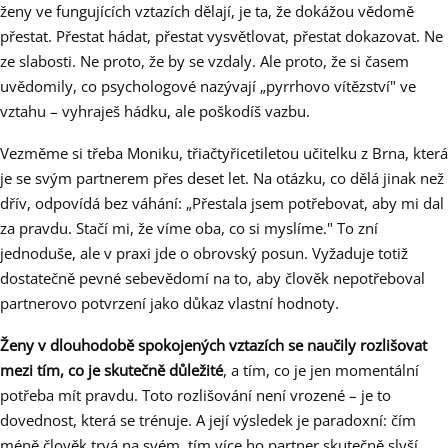
ženy ve fungujících vztazích dělají, je ta, že dokážou vědomě
přestat. Přestat hádat, přestat vysvětlovat, přestat dokazovat. Ne
ze slabosti. Ne proto, že by se vzdaly. Ale proto, že si časem
uvědomily, co psychologové nazývají „pyrrhovo vítězství" ve
vztahu – vyhraješ hádku, ale poškodíš vazbu.
Vezměme si třeba Moniku, třiačtyřicetiletou učitelku z Brna, která
je se svým partnerem přes deset let. Na otázku, co dělá jinak než
dřív, odpovídá bez váhání: „Přestala jsem potřebovat, aby mi dal
za pravdu. Stačí mi, že víme oba, co si myslíme." To zní
jednoduše, ale v praxi jde o obrovský posun. Vyžaduje totiž
dostatečně pevné sebevědomí na to, aby člověk nepotřeboval
partnerovo potvrzení jako důkaz vlastní hodnoty.
Ženy v dlouhodobě spokojených vztazích se naučily rozlišovat
mezi tím, co je skutečně důležité
, a tím, co je jen momentální
potřeba mít pravdu. Toto rozlišování není vrozené – je to
dovednost, která se trénuje. A její výsledek je paradoxní: čím
méně člověk trvá na svém, tím více ho partner skutečně slyší.