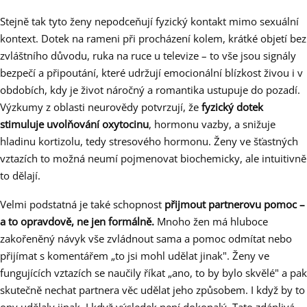
Stejně tak tyto ženy nepodceňují fyzický kontakt mimo sexuální
kontext. Dotek na rameni při procházení kolem, krátké objetí bez
zvláštního důvodu, ruka na ruce u televize – to vše jsou signály
bezpečí a připoutání, které udržují emocionální blízkost živou i v
obdobích, kdy je život náročný a romantika ustupuje do pozadí.
Výzkumy z oblasti neurovědy potvrzují, že
fyzický dotek
stimuluje uvolňování oxytocinu
, hormonu vazby, a snižuje
hladinu kortizolu, tedy stresového hormonu. Ženy ve šťastných
vztazích to možná neumí pojmenovat biochemicky, ale intuitivně
to dělají.
Velmi podstatná je také schopnost
přijmout partnerovu pomoc –
a to opravdově, ne jen formálně.
Mnoho žen má hluboce
zakořeněný návyk vše zvládnout sama a pomoc odmítat nebo
přijímat s komentářem „to jsi mohl udělat jinak". Ženy ve
fungujících vztazích se naučily říkat „ano, to by bylo skvělé" a pak
skutečně nechat partnera věc udělat jeho způsobem. I když by to