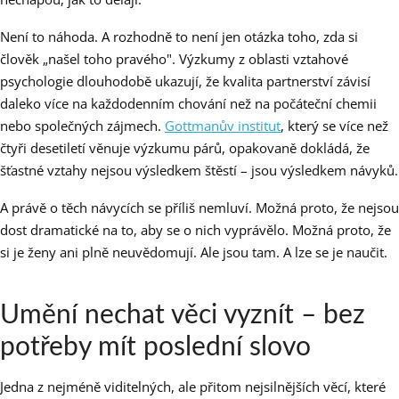
Není to náhoda. A rozhodně to není jen otázka toho, zda si
člověk „našel toho pravého". Výzkumy z oblasti vztahové
psychologie dlouhodobě ukazují, že kvalita partnerství závisí
daleko více na každodenním chování než na počáteční chemii
nebo společných zájmech.
Gottmanův institut
, který se více než
čtyři desetiletí věnuje výzkumu párů, opakovaně dokládá, že
šťastné vztahy nejsou výsledkem štěstí – jsou výsledkem návyků.
A právě o těch návycích se příliš nemluví. Možná proto, že nejsou
dost dramatické na to, aby se o nich vyprávělo. Možná proto, že
si je ženy ani plně neuvědomují. Ale jsou tam. A lze se je naučit.
Umění nechat věci vyznít – bez
potřeby mít poslední slovo
Jedna z nejméně viditelných, ale přitom nejsilnějších věcí, které