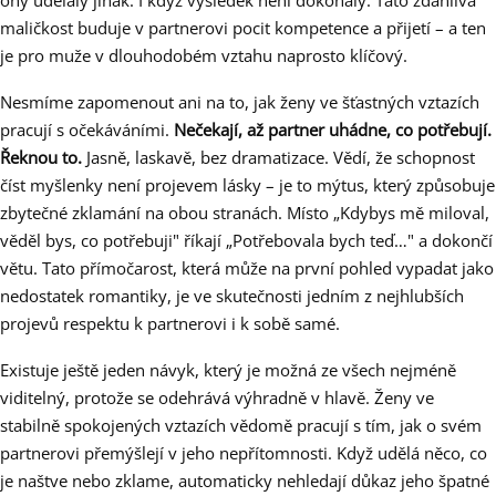
ony udělaly jinak. I když výsledek není dokonalý. Tato zdánlivá
maličkost buduje v partnerovi pocit kompetence a přijetí – a ten
je pro muže v dlouhodobém vztahu naprosto klíčový.
Nesmíme zapomenout ani na to, jak ženy ve šťastných vztazích
pracují s očekáváními.
Nečekají, až partner uhádne, co potřebují.
Řeknou to.
Jasně, laskavě, bez dramatizace. Vědí, že schopnost
číst myšlenky není projevem lásky – je to mýtus, který způsobuje
zbytečné zklamání na obou stranách. Místo „Kdybys mě miloval,
věděl bys, co potřebuji" říkají „Potřebovala bych teď…" a dokončí
větu. Tato přímočarost, která může na první pohled vypadat jako
nedostatek romantiky, je ve skutečnosti jedním z nejhlubších
projevů respektu k partnerovi i k sobě samé.
Existuje ještě jeden návyk, který je možná ze všech nejméně
viditelný, protože se odehrává výhradně v hlavě. Ženy ve
stabilně spokojených vztazích vědomě pracují s tím, jak o svém
partnerovi přemýšlejí v jeho nepřítomnosti. Když udělá něco, co
je naštve nebo zklame, automaticky nehledají důkaz jeho špatné