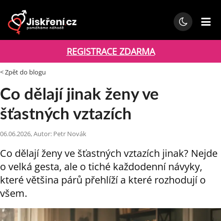
REGISTRACE ZDARMA
< Zpět do blogu
Co dělají jinak ženy ve
šťastných vztazích
06.06.2026, Autor: Petr Novák
Co dělají ženy ve šťastných vztazích jinak? Nejde
o velká gesta, ale o tiché každodenní návyky,
které většina párů přehlíží a které rozhodují o
všem.