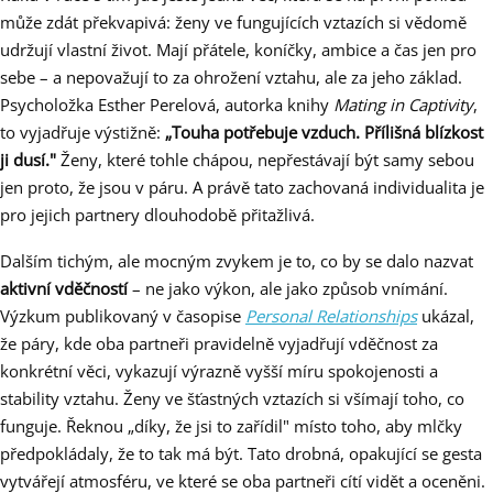
může zdát překvapivá: ženy ve fungujících vztazích si vědomě
udržují vlastní život. Mají přátele, koníčky, ambice a čas jen pro
sebe – a nepovažují to za ohrožení vztahu, ale za jeho základ.
Psycholožka Esther Perelová, autorka knihy
Mating in Captivity
,
to vyjadřuje výstižně:
„Touha potřebuje vzduch. Přílišná blízkost
ji dusí."
Ženy, které tohle chápou, nepřestávají být samy sebou
jen proto, že jsou v páru. A právě tato zachovaná individualita je
pro jejich partnery dlouhodobě přitažlivá.
Dalším tichým, ale mocným zvykem je to, co by se dalo nazvat
aktivní vděčností
– ne jako výkon, ale jako způsob vnímání.
Výzkum publikovaný v časopise
Personal Relationships
ukázal,
že páry, kde oba partneři pravidelně vyjadřují vděčnost za
konkrétní věci, vykazují výrazně vyšší míru spokojenosti a
stability vztahu. Ženy ve šťastných vztazích si všímají toho, co
funguje. Řeknou „díky, že jsi to zařídil" místo toho, aby mlčky
předpokládaly, že to tak má být. Tato drobná, opakující se gesta
vytvářejí atmosféru, ve které se oba partneři cítí vidět a oceněni.