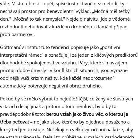
vůle. Místo toho si – opět, spíše instinktivně než metodicky –
nechávají prostor pro benevolentní výklad. „Možná měl těžký
den." „Možná to tak nemyslel." Nejde o naivitu. Jde o vědomé
rozhodnutí nebudovat z každého drobného zklamání případ
proti partnerovi.
Gottmanův institut tuto tendenci popisuje jako „pozitivní
interpretační rámec" a označuje ji za jeden z klíčových prediktorů
dlouhodobé spokojenosti ve vztahu. Páry, které si navzájem
přičítají dobré úmysly i v konfliktních situacích, jsou výrazně
odolnější vůči krizím než ty, kde každé nedorozumění
automaticky potvrzuje negativní obraz druhého.
Pokud by se mělo vybrat to nejdůležitější, co ženy ve šťastných
vztazích dělají jinak a přitom o tom nemluví, bylo by to
pravděpodobně toto:
berou vztah jako živou věc, o kterou je
třeba pečovat
– ne jako stav, kterého bylo jednou dosaženo a
který teď jen existuje. Nečekají na velká výročí ani na krize, aby
se vztahu věnovaly. Dělají to průběžně, v malých každodenních