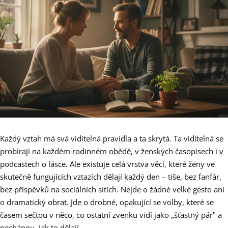
Každý vztah má svá viditelná pravidla a ta skrytá. Ta viditelná se
probírají na každém rodinném obědě, v ženských časopisech i v
podcastech o lásce. Ale existuje celá vrstva věcí, které ženy ve
skutečně fungujících vztazích dělají každý den – tiše, bez fanfár,
bez příspěvků na sociálních sítích. Nejde o žádné velké gesto ani
o dramatický obrat. Jde o drobné, opakující se volby, které se
časem sečtou v něco, co ostatní zvenku vidí jako „šťastný pár" a
nechápou, jak to dělají.