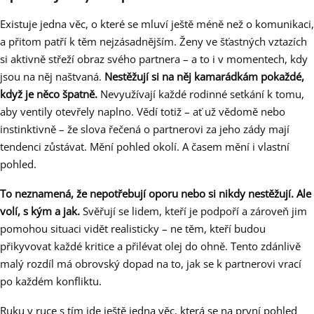
Existuje jedna věc, o které se mluví ještě méně než o komunikaci,
a přitom patří k těm nejzásadnějším. Ženy ve šťastných vztazích
si aktivně střeží obraz svého partnera – a to i v momentech, kdy
jsou na něj naštvaná.
Nestěžují si na něj kamarádkám pokaždé,
když je něco špatně.
Nevyužívají každé rodinné setkání k tomu,
aby ventily otevřely naplno. Vědí totiž – ať už vědomě nebo
instinktivně – že slova řečená o partnerovi za jeho zády mají
tendenci zůstávat. Mění pohled okolí. A časem mění i vlastní
pohled.
To neznamená, že nepotřebují oporu nebo si nikdy nestěžují. Ale
volí, s kým a jak.
Svěřují se lidem, kteří je podpoří a zároveň jim
pomohou situaci vidět realisticky – ne těm, kteří budou
přikyvovat každé kritice a přilévat olej do ohně. Tento zdánlivě
malý rozdíl má obrovský dopad na to, jak se k partnerovi vrací
po každém konfliktu.
Ruku v ruce s tím jde ještě jedna věc, která se na první pohled