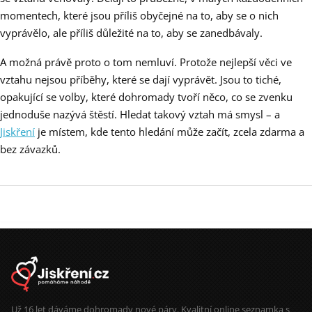
momentech, které jsou příliš obyčejné na to, aby se o nich
vyprávělo, ale příliš důležité na to, aby se zanedbávaly.
A možná právě proto o tom nemluví. Protože nejlepší věci ve
vztahu nejsou příběhy, které se dají vyprávět. Jsou to tiché,
opakující se volby, které dohromady tvoří něco, co se zvenku
jednoduše nazývá štěstí. Hledat takový vztah má smysl – a
Jiskření
je místem, kde tento hledání může začít, zcela zdarma a
bez závazků.
Už 16 let dáváme dohromady nové páry. Kvalitní online seznamka s