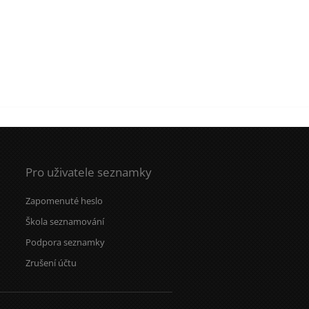
Pro uživatele seznamky
Zapomenuté heslo
Škola seznamování
Podpora seznamky
Zrušení účtu