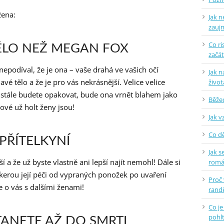
žena:
Jak n
zauj
Co ri
TĚLO NEŽ MEGAN FOX
začá
epodíval, že je ona – vaše drahá ve vašich očí
Jak n
avé tělo a že je pro vás nekrásnější. Velice velice
život
eustále budete opakovat, bude ona vrnět blahem jako
Běžec
ové už holt ženy jsou!
Jak v
Co dě
 PŘÍTELKYNÍ
Jak s
í a že už byste vlastně ani lepší najít nemohl! Dále si
rom
kerou její péči od vypraných ponožek po uvaření
Proč
e o vás s dalšími ženami!
randě
Co je
pohlt
STANETE AŽ DO SMRTI