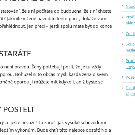
Nauč
tatování, že s ní počítáte do budoucna, že s ní chcete
Proč 
ít? Jakmile v ženě navodíte tento pocit, dokáže vám
plán
přehlédnout. Jen přeci – jestli spolu máte být do konce
Co dě
Skup
nasl
OSTARÁTE
Proč 
o není pravda. Ženy potřebují pocit, že je tu vždy
smys
oporou. Bohužel si to občas myslí každá žena o svém
Posed
icméně oporou ji můžete mít kdykoli, aniž byste se
Dlou
záje
 POSTELI
 jste ještě nezažil! To zaručí jak vysoké sebevědomí
ště lepším výkonům. Bude chtít této nálepce dostát! No a