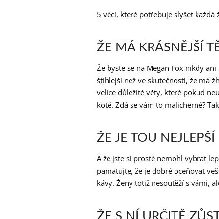
5 věcí, které potřebuje slyšet každá 
ŽE MÁ KRÁSNĚJŠÍ 
Že byste se na Megan Fox nikdy ani n
štíhlejší než ve skutečnosti, že má žh
velice důležité věty, které pokud n
kotě. Zdá se vám to malicherné? Tak
ŽE JE TOU NEJLEPŠÍ
A že jste si prostě nemohl vybrat lepš
pamatujte, že je dobré oceňovat veš
kávy. Ženy totiž nesoutěží s vámi, al
ŽE S NÍ URČITĚ ZŮ