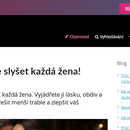
RE
💕 Objevovat
Vyhledávání
Blog
e slyšet každá žena!
Proč
varo
Jak s
t každá žena. Vyjádřete jí lásku, obdiv a
skut
ešit menší trable a zlepšit váš
Nenič
Jak 
Proč 