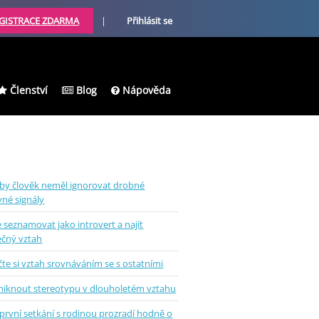
GISTRACE ZDARMA
|
Přihlásit se
Členství
Blog
Nápověda
 by člověk neměl ignorovat drobné
vné signály
e seznamovat jako introvert a najít
ečný vztah
te si vztah srovnáváním se s ostatními
uniknout stereotypu v dlouholetém vztahu
první setkání s rodinou prozradí hodně o