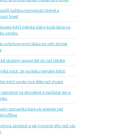
ezačít každou konverzaci stejně a
mout hned
skujete když měníte plány kvůli lásce na
tku vztahu
ás ovlivňuje první láska po celý zbytek
a
ké skupiny spojují lidi víc než čekáte
zniká pocit, že na lásku nemáte štěstí
lat když rande trvá déle než chcete
e seznámit na dovolené a nezůstat jen u
ánku
 vám seznamka bere víc energie než
ní offline
 citová závislost a jak ji poznat dřív než vás
í