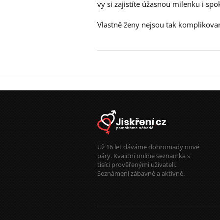
vy si zajistíte úžasnou milenku i spo
Vlastně ženy nejsou tak komplikované
Už 16 let dáváme dohromady nové
páry. Kvalitní online seznamka s
tisíci prověřenými uživateli.
Seznámení zábavně a aktivně.