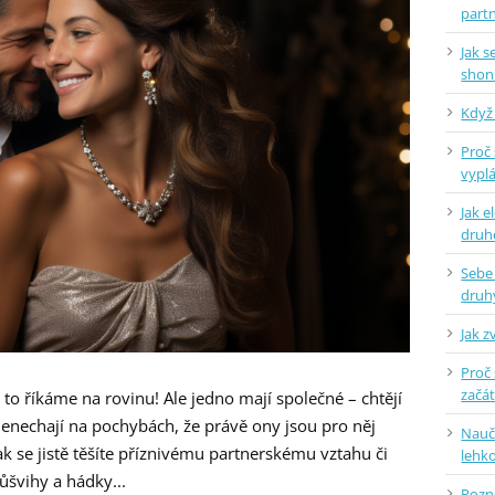
part
Jak 
shon
Když 
Proč 
vyplá
Jak e
dru
Sebe
druh
Jak z
Proč 
začá
to říkáme na rovinu! Ale jedno mají společné – chtějí
nenechají na pochybách, že právě ony jsou pro něj
Naučt
ak se jistě těšíte příznivému partnerskému vztahu či
lehko
růšvihy a hádky...
Pozne