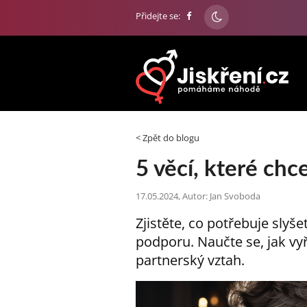
Přidejte se:
< Zpět do blogu
5 věcí, které chc
17.05.2024, Autor: Jan Svoboda
Zjistěte, co potřebuje slyše
podporu. Naučte se, jak vyř
partnerský vztah.