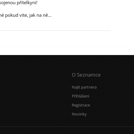
kojenou přítelkyni!
 pokud víte, jak na ně...
O Seznamce
Najít partnera
Přihlášení
Registrace
Novinky