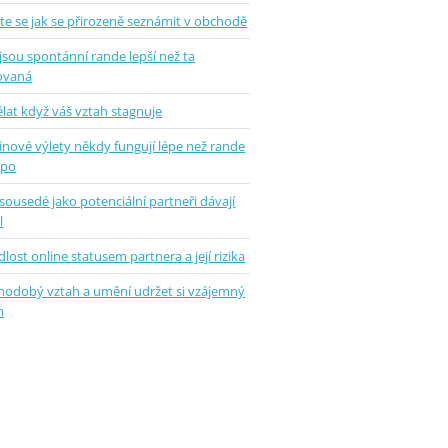
te se jak se přirozeně seznámit v obchodě
jsou spontánní rande lepší než ta
ovaná
lat když váš vztah stagnuje
inové výlety někdy fungují lépe než rande
epo
sousedé jako potenciální partneři dávají
l
lost online statusem partnera a její rizika
hodobý vztah a umění udržet si vzájemný
m