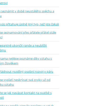
nerovi
se seznámit v době neustálého spěchu a
u
vás přitahuje úplně jiný typ, než jste čekali
se seznamování přes přátele přátel stále
cí
legantně ukončit rande a neublížit
hému
 sama nejlépe poznáme díky vztahu s
ým člověkem
vládnout rozdílný osobní rozvoj v páru
se vyplatí neskrývat své zvyky už od
tku vztahu
e se jak navázat kontakt na svatbě s
stí
jte na profilu signály nezájmu o vztah