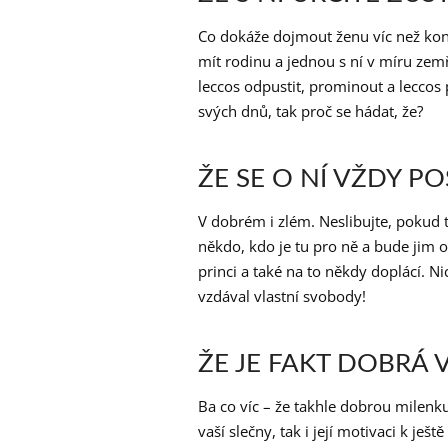
Co dokáže dojmout ženu víc než kons
mít rodinu a jednou s ní v míru zemř
leccos odpustit, prominout a leccos 
svých dnů, tak proč se hádat, že?
ŽE SE O NÍ VŽDY P
V dobrém i zlém. Neslibujte, pokud t
někdo, kdo je tu pro ně a bude jim 
princi a také na to někdy doplácí. N
vzdával vlastní svobody!
ŽE JE FAKT DOBRÁ V
Ba co víc – že takhle dobrou milenku
vaší slečny, tak i její motivaci k je