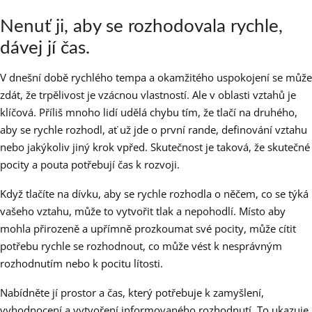
Nenuť ji, aby se rozhodovala rychle,
dávej jí čas.
V dnešní době rychlého tempa a okamžitého uspokojení se může
zdát, že trpělivost je vzácnou vlastností. Ale v oblasti vztahů je
klíčová. Příliš mnoho lidí udělá chybu tím, že tlačí na druhého,
aby se rychle rozhodl, ať už jde o první rande, definování vztahu
nebo jakýkoliv jiný krok vpřed. Skutečnost je taková, že skutečné
pocity a pouta potřebují čas k rozvoji.
Když tlačíte na dívku, aby se rychle rozhodla o něčem, co se týká
vašeho vztahu, může to vytvořit tlak a nepohodlí. Místo aby
mohla přirozeně a upřímně prozkoumat své pocity, může cítit
potřebu rychle se rozhodnout, co může vést k nesprávným
rozhodnutím nebo k pocitu lítosti.
Nabídněte jí prostor a čas, který potřebuje k zamyšlení,
vyhodnocení a vytvoření informovaného rozhodnutí. To ukazuje,