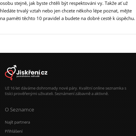
osobu stejně, jak byste chtěli být respektováni vy. Takže ať už
hledáte trvalý vztah nebo jen chcete někoho lépe poznat, mějte
na paměti těchto 10 pravidel a budete na dobré cestě k úspěchu.
Už 16 let dáváme dohromady nové páry. Kvalitní online seznamka s
tisíci prověřenými uživateli. Seznámení zábavně a aktivně.
O Seznamce
Najít partnera
Přihlášení