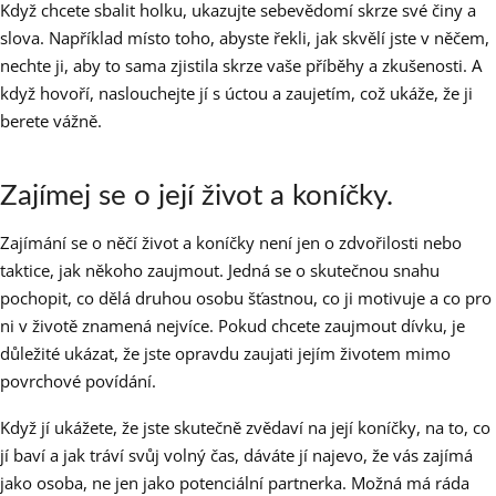
Když chcete sbalit holku, ukazujte sebevědomí skrze své činy a
slova. Například místo toho, abyste řekli, jak skvělí jste v něčem,
nechte ji, aby to sama zjistila skrze vaše příběhy a zkušenosti. A
když hovoří, naslouchejte jí s úctou a zaujetím, což ukáže, že ji
berete vážně.
Zajímej se o její život a koníčky.
Zajímání se o něčí život a koníčky není jen o zdvořilosti nebo
taktice, jak někoho zaujmout. Jedná se o skutečnou snahu
pochopit, co dělá druhou osobu šťastnou, co ji motivuje a co pro
ni v životě znamená nejvíce. Pokud chcete zaujmout dívku, je
důležité ukázat, že jste opravdu zaujati jejím životem mimo
povrchové povídání.
Když jí ukážete, že jste skutečně zvědaví na její koníčky, na to, co
jí baví a jak tráví svůj volný čas, dáváte jí najevo, že vás zajímá
jako osoba, ne jen jako potenciální partnerka. Možná má ráda