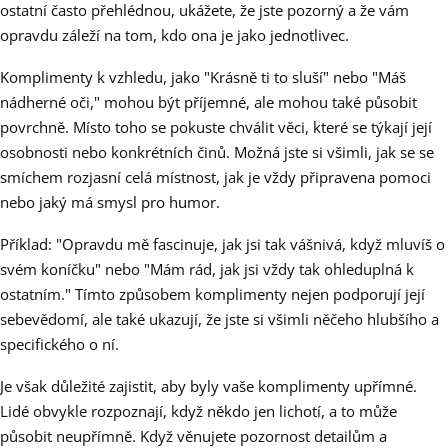
ostatní často přehlédnou, ukážete, že jste pozorný a že vám
opravdu záleží na tom, kdo ona je jako jednotlivec.
Komplimenty k vzhledu, jako "Krásně ti to sluší" nebo "Máš
nádherné oči," mohou být příjemné, ale mohou také působit
povrchně. Místo toho se pokuste chválit věci, které se týkají její
osobnosti nebo konkrétních činů. Možná jste si všimli, jak se se
smíchem rozjasní celá místnost, jak je vždy připravena pomoci
nebo jaký má smysl pro humor.
Příklad: "Opravdu mě fascinuje, jak jsi tak vášnivá, když mluvíš o
svém koníčku" nebo "Mám rád, jak jsi vždy tak ohleduplná k
ostatním." Tímto způsobem komplimenty nejen podporují její
sebevědomí, ale také ukazují, že jste si všimli něčeho hlubšího a
specifického o ní.
Je však důležité zajistit, aby byly vaše komplimenty upřímné.
Lidé obvykle rozpoznají, když někdo jen lichotí, a to může
působit neupřímně. Když věnujete pozornost detailům a