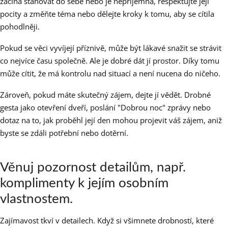
začíná stahovat do sebe nebo je nepříjemná, respektujte její
pocity a změňte téma nebo dělejte kroky k tomu, aby se cítila
pohodlněji.
Pokud se věci vyvíjejí příznivě, může být lákavé snažit se strávit
co nejvíce času společně. Ale je dobré dát jí prostor. Díky tomu
může cítit, že má kontrolu nad situací a není nucena do ničeho.
Zároveň, pokud máte skutečný zájem, dejte jí vědět. Drobné
gesta jako otevření dveří, poslání "Dobrou noc" zprávy nebo
dotaz na to, jak proběhl její den mohou projevit váš zájem, aniž
byste se zdáli potřební nebo dotěrní.
Věnuj pozornost detailům, např.
komplimenty k jejím osobním
vlastnostem.
Zajímavost tkví v detailech. Když si všimnete drobností, které