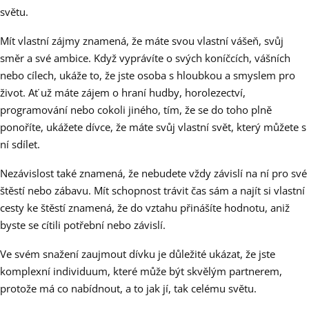
světu.
Mít vlastní zájmy znamená, že máte svou vlastní vášeň, svůj
směr a své ambice. Když vyprávíte o svých koníčcích, vášních
nebo cílech, ukáže to, že jste osoba s hloubkou a smyslem pro
život. Ať už máte zájem o hraní hudby, horolezectví,
programování nebo cokoli jiného, tím, že se do toho plně
ponoříte, ukážete dívce, že máte svůj vlastní svět, který můžete s
ní sdílet.
Nezávislost také znamená, že nebudete vždy závislí na ní pro své
štěstí nebo zábavu. Mít schopnost trávit čas sám a najít si vlastní
cesty ke štěstí znamená, že do vztahu přinášíte hodnotu, aniž
byste se cítili potřební nebo závislí.
Ve svém snažení zaujmout dívku je důležité ukázat, že jste
komplexní individuum, které může být skvělým partnerem,
protože má co nabídnout, a to jak jí, tak celému světu.