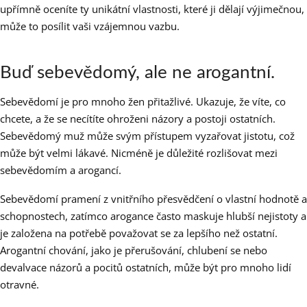
upřímně oceníte ty unikátní vlastnosti, které ji dělají výjimečnou,
může to posílit vaši vzájemnou vazbu.
Buď sebevědomý, ale ne arogantní.
Sebevědomí je pro mnoho žen přitažlivé. Ukazuje, že víte, co
chcete, a že se necítíte ohroženi názory a postoji ostatních.
Sebevědomý muž může svým přístupem vyzařovat jistotu, což
může být velmi lákavé. Nicméně je důležité rozlišovat mezi
sebevědomím a arogancí.
Sebevědomí pramení z vnitřního přesvědčení o vlastní hodnotě a
schopnostech, zatímco arogance často maskuje hlubší nejistoty a
je založena na potřebě považovat se za lepšího než ostatní.
Arogantní chování, jako je přerušování, chlubení se nebo
devalvace názorů a pocitů ostatních, může být pro mnoho lidí
otravné.