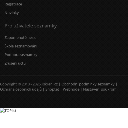
Registrace
Novinky
Pro uživatele seznamky
Zapomenuté heslo
Škola seznamování
Podpora seznamky
Zrušení účtu
Copyright © 2010 - 2026 Jiskreni.cz |
Obchodní podmínky seznamky
|
Ochrana osobních údajů
|
Shoptet
|
Webnode
|
Nastavení soukromí