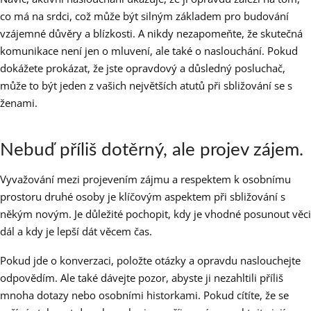
co má na srdci, což může být silným základem pro budování
vzájemné důvěry a blízkosti. A nikdy nezapomeňte, že skutečná
komunikace není jen o mluvení, ale také o naslouchání. Pokud
dokážete prokázat, že jste opravdový a důsledný posluchač,
může to být jeden z vašich největších atutů při sbližování se s
ženami.
Nebuď příliš dotěrný, ale projev zájem.
Vyvažování mezi projevením zájmu a respektem k osobnímu
prostoru druhé osoby je klíčovým aspektem při sbližování s
někým novým. Je důležité pochopit, kdy je vhodné posunout věci
dál a kdy je lepší dát věcem čas.
Pokud jde o konverzaci, položte otázky a opravdu naslouchejte
odpovědím. Ale také dávejte pozor, abyste ji nezahltili příliš
mnoha dotazy nebo osobními historkami. Pokud cítíte, že se