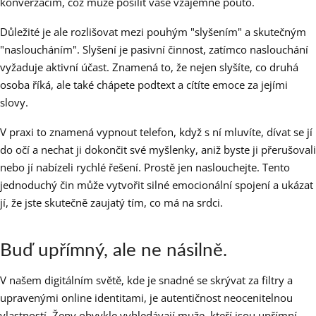
konverzacím, což může posílit vaše vzájemné pouto.
Důležité je ale rozlišovat mezi pouhým "slyšením" a skutečným
"nasloucháním". Slyšení je pasivní činnost, zatímco naslouchání
vyžaduje aktivní účast. Znamená to, že nejen slyšíte, co druhá
osoba říká, ale také chápete podtext a cítíte emoce za jejími
slovy.
V praxi to znamená vypnout telefon, když s ní mluvíte, dívat se jí
do očí a nechat ji dokončit své myšlenky, aniž byste ji přerušovali
nebo jí nabízeli rychlé řešení. Prostě jen naslouchejte. Tento
jednoduchý čin může vytvořit silné emocionální spojení a ukázat
jí, že jste skutečně zaujatý tím, co má na srdci.
Buď upřímný, ale ne násilně.
V našem digitálním světě, kde je snadné se skrývat za filtry a
upravenými online identitami, je autentičnost neocenitelnou
vlastností. Ženy obvykle vyhledávají muže, kteří jsou upřímní,