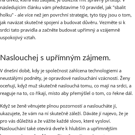
následujícím článku vám představíme 10 pravidel, jak "sbalit
holku" - ale více než jen povrchní strategie, tyto tipy jsou o tom,
jak navázat skutečné spojení a budovat důvěru. Vezměte si k
srdci tato pravidla a začněte budovat upřímný a vzájemně
uspokojivý vztah.
Naslouchej s upřímným zájmem.
V dnešní době, kdy je společnost zahlcena technologiemi a
neustálými podněty, je opravdové naslouchání vzácností. Ženy
oceňují, když muž skutečně naslouchá tomu, co mají na srdci, a
reaguje na to, co říkají, místo aby přemýšlel o tom, co řekne dál.
Když se ženě věnujete plnou pozorností a nasloucháte jí,
ukazujete, že vám na ní skutečně záleží. Dáváte jí najevo, že je
pro vás důležitá a že vážíte každé slovo, které vysloví.
Naslouchání také otevírá dveře k hlubším a upřímnějším