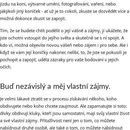
jízdu na koni, výtvarné umění, fotografování, vaření, nebo
jakýkoli jiný koníček - ať už je to cokoli, zkuste se dozvědět více a
možná dokonce zkusit se zapojit.
Tím, že se budete chtít podělit o její vášně a zájmy, jí ukážete, že
jste ochotni vstoupit do jejího světa a skutečně se s ní spojit. A
kdo ví, možná objevíte novou vášeň nebo zájem i pro sebe. Ale i
když se vám její koníčky nakonec nelíbí, to, že jste se pokusili je
pochopit a zapojit, udělá zázraky pro vaše bodování v jejích
očích.
Buď nezávislý a měj vlastní zájmy.
Je velmi lákavé ztratit se v procesu získávání někoho, koho
obdivujete nebo koho chcete zaujmout. Ale zapamatujte si toto:
dívky obdivují kluky, kteří jsou samostatní, mají svůj vlastní život
a své vlastní zájmy. Přitažlivost není jen o tom, co můžete
nabídnout druhé osobě, ale také o tom, co můžete nabídnout