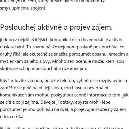
kouzelným klíčem, který otevře dveře k hlubokému a
smysluplnému spojení.
Poslouchej aktivně a projev zájem.
Jednou z nejdůležitějších komunikačních dovedností je aktivní
naslouchání. To znamená, že nejenom pasivně posloucháte, co
druhý říká, ale skutečně se snažíte porozumět obsahu, emocím a
myšlenkám za jeho slovy. Mnoho žen oceňuje muže, kteří jsou
skutečně schopni poslouchat a rozumět jim.
Když mluvíte s ženou, odložte telefon, vyhněte se rozptylování a
zaměřte se plně na ni. Její slova, tón hlasu a neverbální
komunikace vám mohou poskytnout cenné informace o tom, jak
se cítí a co ji zajímá. Dávejte jí otázky, abyste mohli lépe
porozumět jejímu pohledu na svět, a projevujte skutečný zájem
o to, co říká.
Navíc, aktivní naslouchání ukazuje, že jí opravdu záleží na tom,