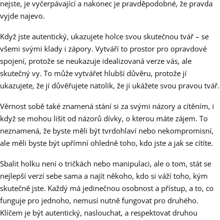
nejste, je vyčerpávající a nakonec je pravděpodobné, že pravda
vyjde najevo.
Když jste autentický, ukazujete holce svou skutečnou tvář – se
všemi svými klady i zápory. Vytváří to prostor pro opravdové
spojení, protože se neukazuje idealizovaná verze vás, ale
skutečný vy. To může vytvářet hlubší důvěru, protože jí
ukazujete, že jí důvěřujete natolik, že jí ukážete svou pravou tvář.
Věrnost sobě také znamená stání si za svými názory a cítěním, i
když se mohou lišit od názorů dívky, o kterou máte zájem. To
neznamená, že byste měli být tvrdohlaví nebo nekompromisní,
ale měli byste být upřímní ohledně toho, kdo jste a jak se cítíte.
Sbalit holku není o tričkách nebo manipulaci, ale o tom, stát se
nejlepší verzí sebe sama a najít někoho, kdo si váží toho, kým
skutečně jste. Každý má jedinečnou osobnost a přístup, a to, co
funguje pro jednoho, nemusí nutně fungovat pro druhého.
Klíčem je být autentický, naslouchat, a respektovat druhou