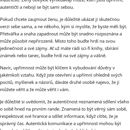
autentičtí a nebojí se být sami sebou.
Pokud chcete zaujmout ženu, je důležité ukázat jí skutečnou
verzi sebe sama, a ne někoho, kým si myslíte, že byste měli být.
Přetvářka a snaha zapadnout může být snadno rozpoznána a
může působit nepřirozeně. Místo toho buďte hrdí na svou
jedinečnost a své zájmy. Ať už máte rádi sci-fi knihy, sbírání
známek nebo tanec, buďte hrdí na své zájmy a vášně.
Navíc, upřímnost může být klíčem k vybudování důvěry v
jakémkoli vztahu. Když jste otevření a upřímní ohledně svých
pocitů, myšlenek a názorů, dáváte druhé osobě najevo, že jí
můžete věřit a že může věřit i vám.
Je důležité si uvědomit, že autentičnost neznamená sdílení všeho
o sobě hned na prvním rande. Znamená to být věrný sám sobě,
respektovat své hranice a sdílet informace, když cítíte, že je
správný čas. Autentická komunikace a upřímnost mohou být