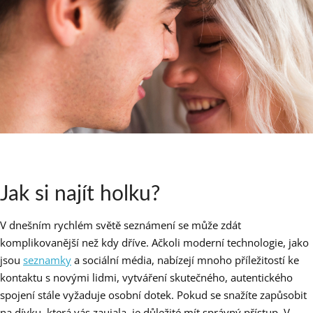
Jak si najít holku?
V dnešním rychlém světě seznámení se může zdát
komplikovanější než kdy dříve. Ačkoli moderní technologie, jako
jsou
seznamky
a sociální média, nabízejí mnoho příležitostí ke
kontaktu s novými lidmi, vytváření skutečného, autentického
spojení stále vyžaduje osobní dotek. Pokud se snažíte zapůsobit
na dívku, která vás zaujala, je důležité mít správný přístup. V