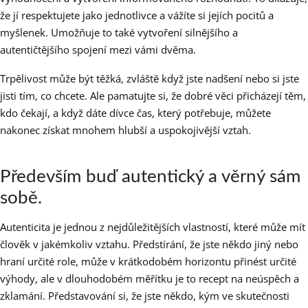
že jí respektujete jako jednotlivce a vážíte si jejích pocitů a
myšlenek. Umožňuje to také vytvoření silnějšího a
autentičtějšího spojení mezi vámi dvěma.
Trpělivost může být těžká, zvláště když jste nadšení nebo si jste
jisti tím, co chcete. Ale pamatujte si, že dobré věci přicházejí těm,
kdo čekají, a když dáte dívce čas, který potřebuje, můžete
nakonec získat mnohem hlubší a uspokojivější vztah.
Především buď autentický a věrný sám
sobě.
Autenticita je jednou z nejdůležitějších vlastností, které může mít
člověk v jakémkoliv vztahu. Předstírání, že jste někdo jiný nebo
hraní určité role, může v krátkodobém horizontu přinést určité
výhody, ale v dlouhodobém měřítku je to recept na neúspěch a
zklamání. Představování si, že jste někdo, kým ve skutečnosti