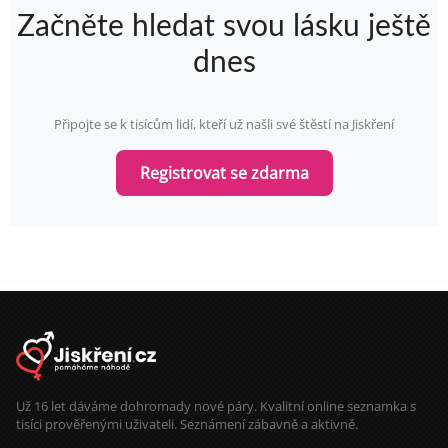
Začněte hledat svou lásku ještě
dnes
Připojte se k tisícům lidí, kteří už našli své štěstí na Jiskření
Registrovat se zdarma
Už 16 let dáváme dohromady nové páry. Kvalitní online seznamka s
tisíci prověřenými uživateli. Seznámení zábavně a aktivně.