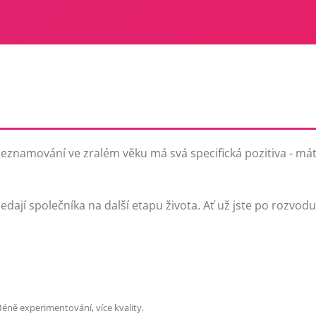
seznamování ve zralém věku má svá specifická pozitiva - máte 
hledají společníka na další etapu života. Ať už jste po rozvo
éně experimentování, více kvality.