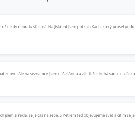
že už nikdy nebudu šťastná. Na Jiskření jsem potkala Karla, který prošel p
nat znovu. Ale na seznamce jsem našel Annu a zjistil, že druhá šance na lásku
ech jsem si řekla, že je čas na sebe. S Petrem teď objevujeme svět a cítím se 