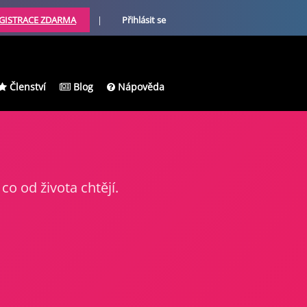
GISTRACE ZDARMA
|
Přihlásit se
Členství
Blog
Nápověda
co od života chtějí.