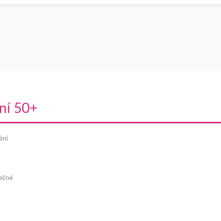
ní 50+
ání
pečné