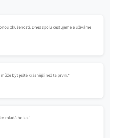
odobnou zkušeností. Dnes spolu cestujeme a užíváme
 může být ještě krásnější než ta první."
jako mladá holka."