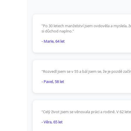
"Po 30 letech manželství jsem ovdověla a myslela, 
si důchod naplno."
- Marie, 64 let
"Rozvedl jsem se v 55 a bál jsem se, že je pozdě začí
- Pavel, 58 let
"Celý život jsem se věnovala práci a rodině. V 62 let
- Věra, 65 let